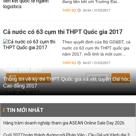
đang liên kết với Trường Đại...
THỜI SỰ
04:54 | 31/03/2017
Cả nước có 63 cụm thi THPT Quốc gia 2017
Theo quyết định của Bộ GD&ĐT, cả
nước có 63 cụm thi THPT quốc gia
năm 2017, mỗi tỉnh là một cụm...
THỜI SỰ
04:07 | 31/03/2017
Tuyển sinh 2017
TRƯỚC
SAU
Thông tin về kỳ thi THPT Quốc gia và xét tuyển Đại học,
TÌM THEO NGÀY
Cao đẳng 2017
TIN MỚI NHẤT
Hàng trăm doanh nghiệp tham gia ASEAN Online Sale Day 2026
Cuối 2027 hoàn thành đường nối Pháp Vân - Cầu Giẽ với Vành đai 3