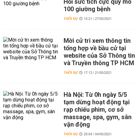
Hồi sức tích cực quy mô
100 giường bệnh
THỜI SỰ
15:21 | 27/05/2021
Mời cử tri xem thông tin
tổng hợp về bầu cử tại
website của Sở Thông tin
và Truyền thông TP HCM
THỜI SỰ
17:13 | 21/05/2021
Hà Nội: Từ 0h ngày 5/5
tạm dừng hoạt động tại
rạp chiếu phim, cơ sở
massage, spa, gym, sân
vận động
THỜI SỰ
20:04 | 04/05/2021