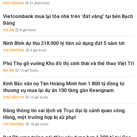
QUY HOẠCH
01 phút trước
Vietcombank mua lại tòa nhà trên 'đất vàng' tại bến Bạch
Đằng
DỰ ÁN
8 giờ trước
Ninh Bình dự thu 318.000 tỷ tiền sử dụng đất 5 năm tới
THỊ TRƯỜNG
9 giờ trước
Phú Thọ gỡ vướng Khu đô thị sinh thái và thể thao Việt Trì
DỰ ÁN
13 giờ trước
Kinh Bắc vẫn nợ Tân Hoàng Minh hơn 1.800 tỷ đồng từ
thương vụ mua lại dự án 100 tầng gần Keangnam
CHỦ ĐẦU TƯ
14 giờ trước
Đăng thông tin sai lệch về Trục đại lộ cảnh quan sông
Hồng, một trường hợp bị xử phạt
THỊ TRƯỜNG
18 giờ trước