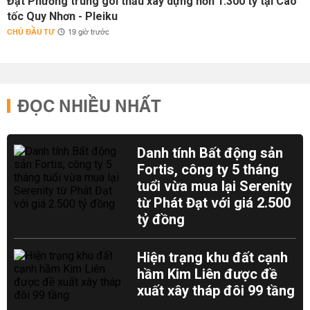
Đạt Phương trúng gói thầu xây dựng hơn 1.300 tỷ tại Cao
tốc Quy Nhơn - Pleiku
CHỦ ĐẦU TƯ
19 giờ trước
ĐỌC NHIỀU NHẤT
Danh tính Bất động sản
Fortis, công ty 5 tháng
tuổi vừa mua lại Serenity
từ Phát Đạt với giá 2.500
tỷ đồng
Hiện trạng khu đất cạnh
hầm Kim Liên được đề
xuất xây tháp đôi 99 tầng