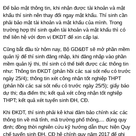
Để bảo mật thông tin, khi nhận được tài khoản và mật
khẩu thí sinh nên thay đổi ngay mật khẩu. Thí sinh cần
phải bảo mật tài khoản và mật khẩu của mình. Trong
trường hợp thí sinh quên tài khoản và mật khẩu thì có
thể liên hệ với đơn vị ĐKDT để xin cấp lại.
Cũng bắt đầu từ hôm nay, Bộ GD&ĐT sẽ mở phần mềm
quản lý để thí sinh đăng nhập, khi đăng nhập vào phần
mềm quản lý thi, thí sinh có thể biết được các thông tin
như: Thông tin ĐKDT (phản hồi các sai sót nếu có trước
ngày 25/4); thông tin xét công nhận tốt nghiệp THPT
(phản hồi các sai sót nếu có trước ngày 25/5); giấy báo
dự thi; địa điểm thi; kết quả xét công nhận tốt nghiệp
THPT; kết quả xét tuyển sinh ĐH, CĐ.
Khi ĐKDT, thí sinh phải kê khai đảm bảo chính xác các
thông tin về mã tỉnh, mã trường phổ thông,... đúng quy
định; đồng thời nghiên cứu kỹ hướng dẫn thực hiện Quy
chế tuyển sinh ĐH, CĐ hệ chính quy năm 2017 để ghi