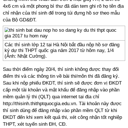
4x6 cm và một phong bì thư đã dán tem ghi rõ họ tên địa
chỉ nhận của thí sinh để trong túi đựng hồ sơ theo mẫu
của Bộ GD&ĐT.
Các thí sinh lớp 12 tại Hà Nội bắt đầu nộp hồ sơ đăng
ký dự thi THPT quốc gia năm 2017 từ hôm nay, 1/4
(Ảnh: Nhật Cường).
Sau thời điểm ngày 20/4, thí sinh không được thay đổi
điểm thi và các thông tin về bài thi/môn thi đã đăng ký.
Sau khi nộp phiếu ĐKDT, thí sinh sẽ được đơn vị ĐKDT
cấp một tài khoản và mật khẩu để đăng nhập vào phần
mềm quản l‎ý thi (QLT) qua internet tại địa chỉ
http://thisinh.thithptquocgia.edu.vn
. Tài khoản này được
thí sinh dùng để đăng nhập vào phần mềm QLT từ khi
ĐKDT đến khi xem kết quả thi, xét công nhận tốt nghiệp
THPT, xét tuyển sinh ĐH, CĐ.