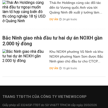
Thái An Holdings cùng các đối tác
đến từ Vương quốc Anh vừa tới
Quảng Ninh đề xuất ý tưởng làm...
DỰ ÁN
24 giờ trước
Bắc Ninh giao nhà đầu tư hai dự án NOXH gần
2.000 tỷ đồng
Khu NOXH phường Vũ Ninh và khu
NOXH phường Nam Sơn được Bắc
Ninh giao chủ đầu tư cho CTCP...
DỰ ÁN
15 giờ trước
TRANG TTĐTTH CỦA CÔNG TY VIETNEWSCORP
Giấy phép số 3324/GP-TTĐT do Sở VH&TT TPHCM cấp ngày 20/3/2026