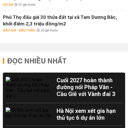
DỰ ÁN
21 giờ trước
Phú Thọ đấu giá 30 thửa đất tại xã Tam Dương Bắc,
khởi điểm 2,3 triệu đồng/m2
ĐẤU GIÁ - ĐẤU THẦU
23 giờ trước
ĐỌC NHIỀU NHẤT
Cuối 2027 hoàn thành
đường nối Pháp Vân -
Cầu Giẽ với Vành đai 3
Hà Nội xem xét gia hạn
thủ tục 6 dự án lớn