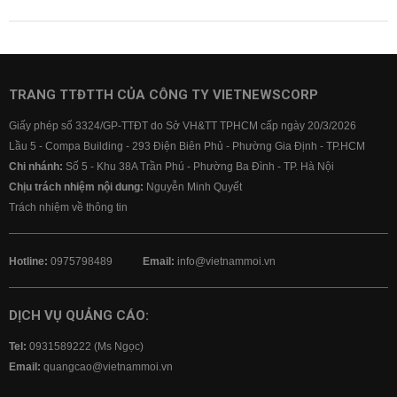
TRANG TTĐTTH CỦA CÔNG TY VIETNEWSCORP
Giấy phép số 3324/GP-TTĐT do Sở VH&TT TPHCM cấp ngày 20/3/2026
Lầu 5 - Compa Building - 293 Điện Biên Phủ - Phường Gia Định - TP.HCM
Chi nhánh:
Số 5 - Khu 38A Trần Phú - Phường Ba Đình - TP. Hà Nội
Chịu trách nhiệm nội dung:
Nguyễn Minh Quyết
Trách nhiệm về thông tin
Hotline:
0975798489
Email:
info@vietnammoi.vn
DỊCH VỤ QUẢNG CÁO:
Tel:
0931589222 (Ms Ngọc)
Email:
quangcao@vietnammoi.vn