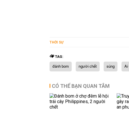
THỜI SỰ
TAG:
đánh bom
người chết
súng
Ai
CÓ THỂ BẠN QUAN TÂM