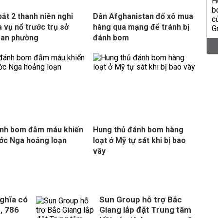
bắt 2 thanh niên nghi
Dân Afghanistan đổ xô mua
a vụ nổ trước trụ sở
hàng qua mạng để tránh bị
 an phường
đánh bom
ánh bom đẫm máu khiến
Hung thủ đánh bom hàng
ớc Nga hoảng loạn
loạt ở Mỹ tự sát khi bị bao
vây
ghĩa có
Sun Group hỗ trợ Bắc
, 786
Giang lắp đặt Trung tâm