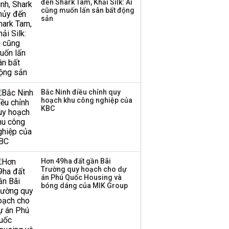
đến Shark Tam, Khải Silk: Ai
Huấn Hoa Hồng bỗng
cũng muốn lấn sân bất động
dưng ‘biến mất’, một
sản
công ty khác đã giải thể
Bắc Ninh điều chỉnh quy
hoạch khu công nghiệp của
KBC
Hơn 49ha đất gần Bãi
Trường quy hoạch cho dự
án Phú Quốc Housing và
bóng dáng của MIK Group