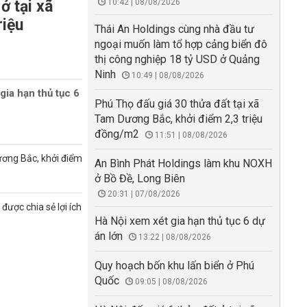
ở tại xã
10:42 | 08/08/2026
riệu
Thái An Holdings cùng nhà đầu tư
ngoại muốn làm tổ hợp cảng biển đô
thị công nghiệp 18 tỷ USD ở Quảng
Ninh
10:49 | 08/08/2026
gia hạn thủ tục 6
Phú Thọ đấu giá 30 thửa đất tại xã
Tam Dương Bắc, khởi điểm 2,3 triệu
đồng/m2
11:51 | 08/08/2026
ương Bắc, khởi điểm
An Bình Phát Holdings làm khu NOXH
ở Bồ Đề, Long Biên
20:31 | 07/08/2026
được chia sẻ lợi ích
Hà Nội xem xét gia hạn thủ tục 6 dự
án lớn
13:22 | 08/08/2026
Quy hoạch bốn khu lấn biển ở Phú
Quốc
09:05 | 08/08/2026