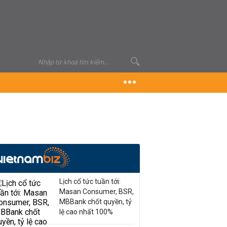
Lịch cổ tức tuần tới:
Masan Consumer, BSR,
MBBank chốt quyền, tỷ
lệ cao nhất 100%