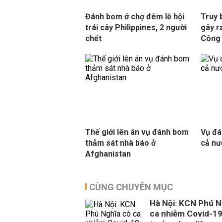
Đánh bom ở chợ đêm lễ hội
Truy 
trái cây Philippines, 2 người
gây r
chết
Công
Thế giới lên án vụ đánh bom
Vụ đ
thảm sát nhà báo ở
cả nư
Afghanistan
CÙNG CHUYÊN MỤC
Hà Nội: KCN Phú N
ca nhiễm Covid-19