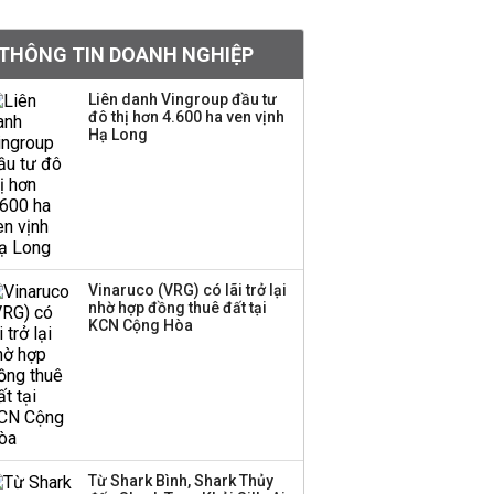
tỷ lệ 1:1 để tăng thanh
khoản
THÔNG TIN DOANH NGHIỆP
Sau nhịp điều chỉnh
Liên danh Vingroup đầu tư
đô thị hơn 4.600 ha ven vịnh
mạnh, CTCK nhìn thấy
Hạ Long
cơ hội ở nhóm cổ phiếu
nào?
Một thương hiệu thời
trang Việt đóng cửa
sau 5 năm hoạt động,
thanh lý toàn bộ cửa
Vinaruco (VRG) có lãi trở lại
nhờ hợp đồng thuê đất tại
hàng
KCN Cộng Hòa
DatVietVAC lãi sau thuế
135 tỷ đồng nửa đầu
năm, dồn 6 concert vào
cuối năm
Từ Shark Bình, Shark Thủy
Công ty 100 tỷ của