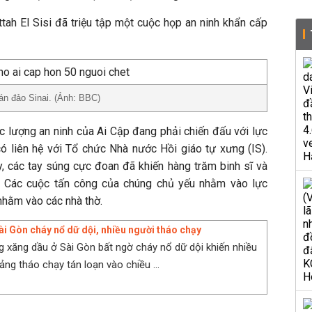
tah El Sisi đã triệu tập một cuộc họp an ninh khẩn cấp
án đảo Sinai. (Ảnh: BBC)
ực lượng an ninh của Ai Cập đang phải chiến đấu với lực
ó liên hệ với Tổ chức Nhà nước Hồi giáo tự xưng (IS).
y, các tay súng cực đoan đã khiến hàng trăm binh sĩ và
. Các cuộc tấn công của chúng chủ yếu nhằm vào lực
 nhằm vào các nhà thờ.
ài Gòn cháy nổ dữ dội, nhiều người tháo chạy
 xăng dầu ở Sài Gòn bất ngờ cháy nổ dữ dội khiến nhiều
ảng tháo chạy tán loạn vào chiều ...