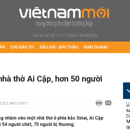
Hà Nội 32.48 °C
|
11:16AM, 08/08/2026
ÁN
CHỦ ĐẦU TƯ
ĐẤU GIÁ - ĐẤU THẦU
KINH DOANH
hà thờ Ai Cập, hơn 50 người
:22 | 24/11/2017
g nhằm vào một nhà thờ ở phía bắc Sinai, Ai Cập
 54 người chết, 75 người bị thương.