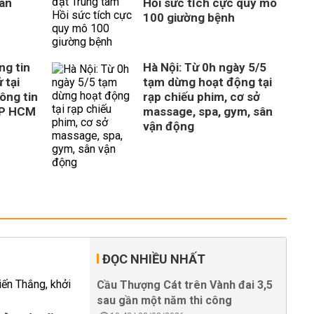
uan
Hồi sức tích cực quy mô
100 giường bệnh
ng tin
Hà Nội: Từ 0h ngày 5/5
 tại
tạm dừng hoạt động tại
ông tin
rạp chiếu phim, cơ sở
TP HCM
massage, spa, gym, sân
vận động
ĐỌC NHIỀU NHẤT
Cầu Thượng Cát trên Vành đai 3,5
sau gần một năm thi công