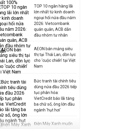
TOP 10 ngân hàng lãi
lớn nhất từ kinh doanh
ngoại hối nửa đầu năm
2026: Vietcombank
quán quân, ACB dẫn
đầu nhóm tư nhân
AEON bán mảng siêu
thị tại Thái Lan, dồn lực
cho ‘cuộc chiến’ tại Việt
Nam
Bức tranh tài chính tiêu
dùng nửa đầu 2026 tiếp
tục phân hóa:
VietCredit báo lãi tăng
ba chữ số, ông lớn đầu
ngành 'hụt hơi'
Điện Máy Xanh muốn
phát hành cổ phiếu với