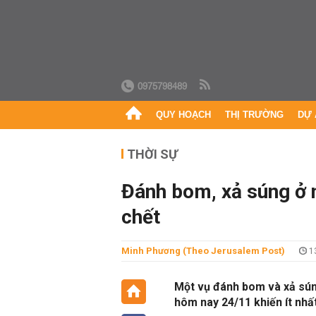
0975798489
QUY HOẠCH
THỊ TRƯỜNG
DỰ 
THỜI SỰ
Đánh bom, xả súng ở n
chết
Minh Phương (theo Jerusalem Post)
13
Một vụ đánh bom và xả sún
hôm nay 24/11 khiến ít nhất