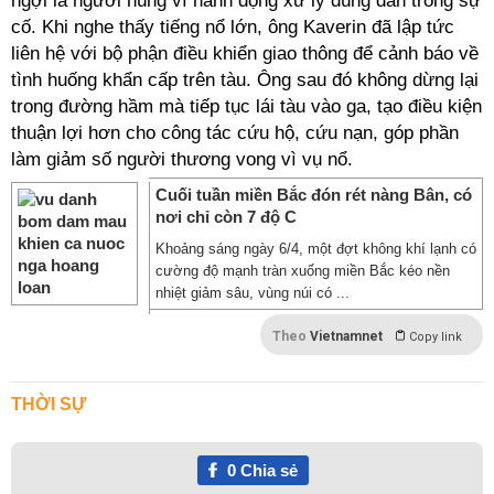
ngợi là người hùng vì hành động xử lý đúng đắn trong sự
cố. Khi nghe thấy tiếng nổ lớn, ông Kaverin đã lập tức
liên hệ với bộ phận điều khiển giao thông để cảnh báo về
tình huống khẩn cấp trên tàu. Ông sau đó không dừng lại
trong đường hầm mà tiếp tục lái tàu vào ga, tạo điều kiện
thuận lợi hơn cho công tác cứu hộ, cứu nạn, góp phần
làm giảm số người thương vong vì vụ nổ.
Cuối tuần miền Bắc đón rét nàng Bân, có
nơi chỉ còn 7 độ C
Khoảng sáng ngày 6/4, một đợt không khí lạnh có
cường độ mạnh tràn xuống miền Bắc kéo nền
nhiệt giảm sâu, vùng núi có ...
Theo
Vietnamnet
Copy link
THỜI SỰ
0
Chia sẻ