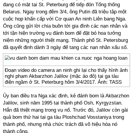
đang có mặt tại St. Peterburg để tiếp đón Tổng thống
Belarus. Ngay trong đêm 3/4, ông Putin đã triệu tập một
cuộc họp khẩn cấp với Cơ quan An ninh Liên bang Nga.
Ông cũng gửi lời chia buồn tới gia đình các nạn nhân và
tới tận hiện trường vụ đánh bom để đặt bó hoa tưởng
niệm những người thiệt mạng. Thành phố St. Petersburg
đã quyết định dành 3 ngày để tang các nạn nhân xấu số.
Đoạn video do camera an ninh ghi lại cho thấy hình ảnh
nghi phạm Akbarzhon Jalilov (mặc áo đỏ) tại ga tàu
điện ngầm ở St. Peterburg hôm 3/4/2017. Ảnh: TASS
Ủy ban điều tra Nga xác định, kẻ đánh bom là Akbarzhon
Jalilov, sinh năm 1995 tại thành phố Osh, Kyrgyzstan.
Hắn đã thiệt mạng trong vụ nổ. Trước đó, Jalilov còn gài
quả bom thứ hai tại ga tàu Ploshchad Vosstaniya trong
thành phố, nhưng nhà chức trách đã vô hiệu hóa nó
thành công.