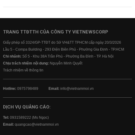
TRANG TTĐTTH CỦA CÔNG TY VIETNEWSCORP
Giấy phép số 3324/GP-TTĐT do Sở VH&TT TPHCM cấp ngày 20/3/2026
Lầu 5 - Compa Building - 293 Điện Biên Phủ - Phường Gia Định - TP.HCM
Chi nhánh:
Số 5 - Khu 38A Trần Phú - Phường Ba Đình - TP. Hà Nội
Chịu trách nhiệm nội dung:
Nguyễn Minh Quyết
Trách nhiệm về thông tin
Hotline:
0975798489
Email:
info@vietnammoi.vn
DỊCH VỤ QUẢNG CÁO:
Tel:
0931589222 (Ms Ngọc)
Email:
quangcao@vietnammoi.vn