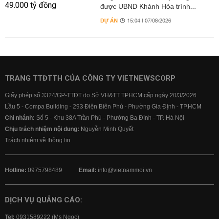
được UBND Khánh Hòa trình...
DỰ ÁN
15:04 | 07/08/2026
TRANG TTĐTTH CỦA CÔNG TY VIETNEWSCORP
Giấy phép số 3324/GP-TTĐT do Sở VH&TT TPHCM cấp ngày 20/3/2026
Lầu 5 - Compa Building - 293 Điện Biên Phủ - Phường Gia Định - TP.HCM
Chi nhánh:
Số 5 - Khu 38A Trần Phú - Phường Ba Đình - TP. Hà Nội
Chịu trách nhiệm nội dung:
Nguyễn Minh Quyết
Trách nhiệm về thông tin
Hotline:
0975798489
Email:
info@vietnammoi.vn
DỊCH VỤ QUẢNG CÁO:
Tel:
0931589222 (Ms Ngọc)