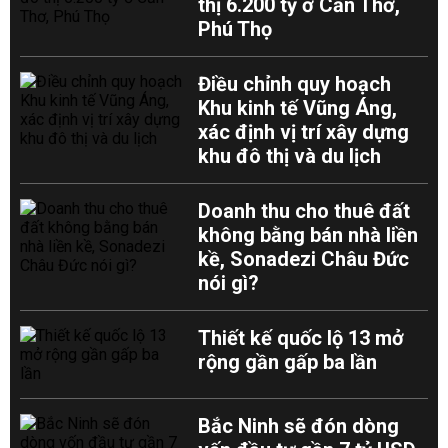
thị 6.200 tỷ ở Cần Thơ,
Phú Thọ
Điều chỉnh quy hoạch
Khu kinh tế Vũng Áng,
xác định vị trí xây dựng
khu đô thị và du lịch
Doanh thu cho thuê đất
không bằng bán nhà liền
kề, Sonadezi Châu Đức
nói gì?
Thiết kế quốc lộ 13 mở
rộng gần gấp ba lần
Bắc Ninh sẽ đón dòng