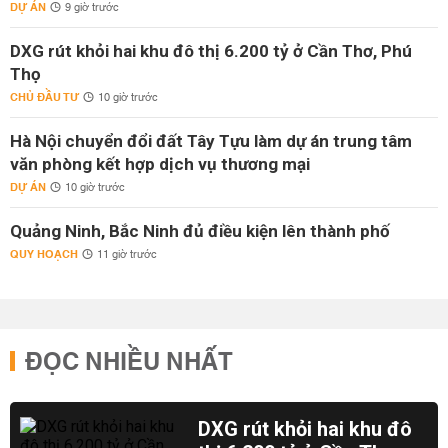
DỰ ÁN
9 giờ trước
DXG rút khỏi hai khu đô thị 6.200 tỷ ở Cần Thơ, Phú
Thọ
CHỦ ĐẦU TƯ
10 giờ trước
Hà Nội chuyển đổi đất Tây Tựu làm dự án trung tâm
văn phòng kết hợp dịch vụ thương mại
DỰ ÁN
10 giờ trước
Quảng Ninh, Bắc Ninh đủ điều kiện lên thành phố
QUY HOẠCH
11 giờ trước
ĐỌC NHIỀU NHẤT
DXG rút khỏi hai khu đô