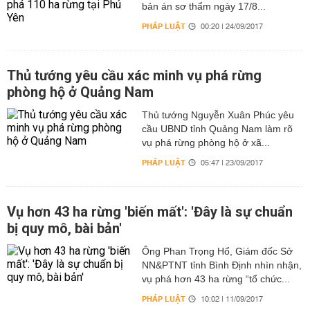
bản án sơ thẩm ngày 17/8...
PHÁP LUẬT
00:20 | 24/09/2017
Thủ tướng yêu cầu xác minh vụ phá rừng
phòng hộ ở Quảng Nam
Thủ tướng Nguyễn Xuân Phúc yêu
cầu UBND tỉnh Quảng Nam làm rõ
vụ phá rừng phòng hộ ở xã...
PHÁP LUẬT
05:47 | 23/09/2017
Vụ hơn 43 ha rừng 'biến mất': 'Đây là sự chuẩn
bị quy mô, bài bản'
Ông Phan Trọng Hổ, Giám đốc Sở
NN&PTNT tỉnh Bình Định nhìn nhận,
vụ phá hơn 43 ha rừng “tổ chức...
PHÁP LUẬT
10:02 | 11/09/2017