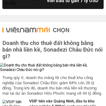
vốn đầu tư gần 7 tỷ USD
CHỌN
Doanh thu cho thuê đất không bằng
bán nhà liền kề, Sonadezi Châu Đức nói
gì?
Trong qúy II, doanh thu mảng lõi cho thuê khu công
nghiệp của Sonadezi Châu Đức giảm 84% còn 26 tỷ
đồng. Trong khi đó, doanh thu bán nhà liền kề thương
mại tại dự án Sonadezi Hữu Phước mang về 44 tỷ đồng.
VSIP tiến vào Quảng Ninh, đầu tư khu