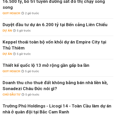
16.500 tỷ, bố trí tuyến đường sắt đô thị chạy song
song
QUY HOẠCH
2 giờ trước
Duyệt đầu tư dự án 6.200 tỷ tại Bến cảng Liên Chiểu
DỰ ÁN
5 giờ trước
Keppel thoái toàn bộ vốn khỏi dự án Empire City tại
Thủ Thiêm
DỰ ÁN
5 giờ trước
Thiết kế quốc lộ 13 mở rộng gần gấp ba lần
QUY HOẠCH
5 giờ trước
Doanh thu cho thuê đất không bằng bán nhà liền kề,
Sonadezi Châu Đức nói gì?
CHỦ ĐẦU TƯ
5 giờ trước
Trường Phú Holdings - Licogi 14 - Toàn Cầu làm dự án
nhà ở quân đội tại Bắc Cam Ranh