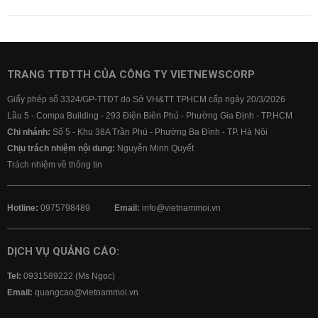
TRANG TTĐTTH CỦA CÔNG TY VIETNEWSCORP
Giấy phép số 3324/GP-TTĐT do Sở VH&TT TPHCM cấp ngày 20/3/2026
Lầu 5 - Compa Building - 293 Điện Biên Phủ - Phường Gia Định - TP.HCM
Chi nhánh:
Số 5 - Khu 38A Trần Phú - Phường Ba Đình - TP. Hà Nội
Chịu trách nhiệm nội dung:
Nguyễn Minh Quyết
Trách nhiệm về thông tin
Hotline:
0975798489
Email:
info@vietnammoi.vn
DỊCH VỤ QUẢNG CÁO:
Tel:
0931589222 (Ms Ngọc)
Email:
quangcao@vietnammoi.vn