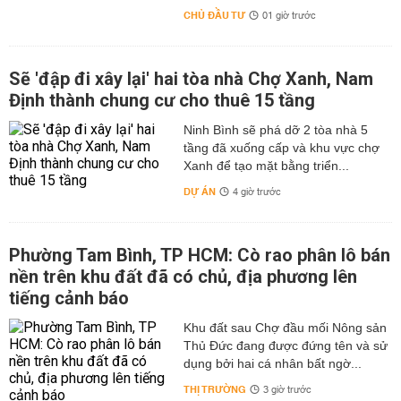
CHỦ ĐẦU TƯ
01 giờ trước
Sẽ 'đập đi xây lại' hai tòa nhà Chợ Xanh, Nam
Định thành chung cư cho thuê 15 tầng
Ninh Bình sẽ phá dỡ 2 tòa nhà 5
tầng đã xuống cấp và khu vực chợ
Xanh để tạo mặt bằng triển...
DỰ ÁN
4 giờ trước
Phường Tam Bình, TP HCM: Cò rao phân lô bán
nền trên khu đất đã có chủ, địa phương lên
tiếng cảnh báo
Khu đất sau Chợ đầu mối Nông sản
Thủ Đức đang được đứng tên và sử
dụng bởi hai cá nhân bất ngờ...
THỊ TRƯỜNG
3 giờ trước