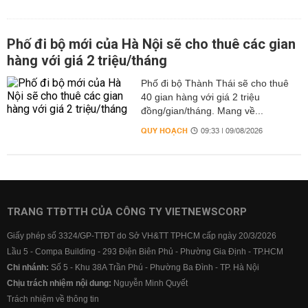
Phố đi bộ mới của Hà Nội sẽ cho thuê các gian
hàng với giá 2 triệu/tháng
Phố đi bộ Thành Thái sẽ cho thuê
40 gian hàng với giá 2 triệu
đồng/gian/tháng. Mang về...
QUY HOẠCH
09:33 | 09/08/2026
TRANG TTĐTTH CỦA CÔNG TY VIETNEWSCORP
Giấy phép số 3324/GP-TTĐT do Sở VH&TT TPHCM cấp ngày 20/3/2026
Lầu 5 - Compa Building - 293 Điện Biên Phủ - Phường Gia Định - TP.HCM
Chi nhánh:
Số 5 - Khu 38A Trần Phú - Phường Ba Đình - TP. Hà Nội
Chịu trách nhiệm nội dung:
Nguyễn Minh Quyết
Trách nhiệm về thông tin