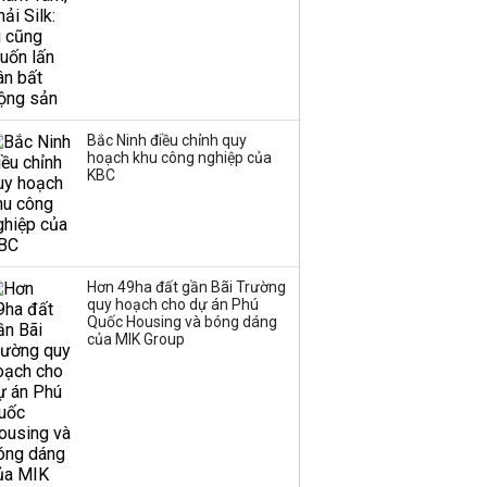
nhóm ngành nào có
tiềm năng dẫn sóng?
Bắc Ninh điều chỉnh quy
hoạch khu công nghiệp của
KBC
Hơn 49ha đất gần Bãi Trường
quy hoạch cho dự án Phú
Quốc Housing và bóng dáng
của MIK Group