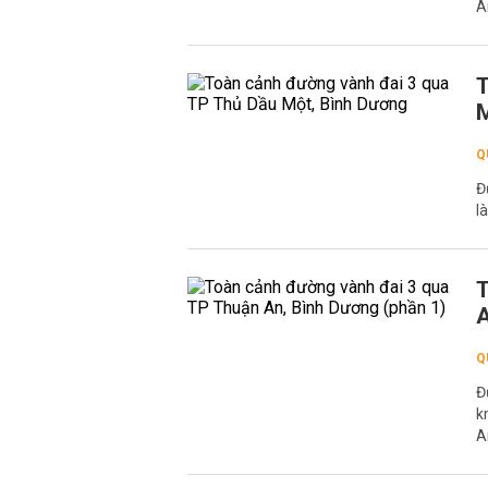
A
T
M
Q
Đ
l
T
A
Q
Đ
k
A