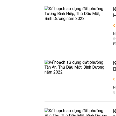
K
H
Q
N
t
B
K
D
Q
N
t
K