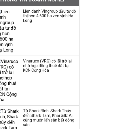
không vay một đồng
Liên danh Vingroup đầu tư đô
nào từ ngân hàng
thị hơn 4.600 ha ven vịnh Hạ
Long
Con gái tỷ phú Phạm
Nhật Vượng lần đầu
tham gia vào hệ sinh
thái Vingroup
Hơn 227.000 tài khoản
Vinaruco (VRG) có lãi trở lại
gia nhập thị trường
nhờ hợp đồng thuê đất tại
chứng khoán trong
KCN Cộng Hòa
tháng 7 biến động
Bamboo Capital và
BCG Land bị hủy tư
cách công ty đại chúng
Từ Shark Bình, Shark Thủy
đến Shark Tam, Khải Silk: Ai
cũng muốn lấn sân bất động
Thị trường thường
sản
‘phất lên’ trong tháng 8,