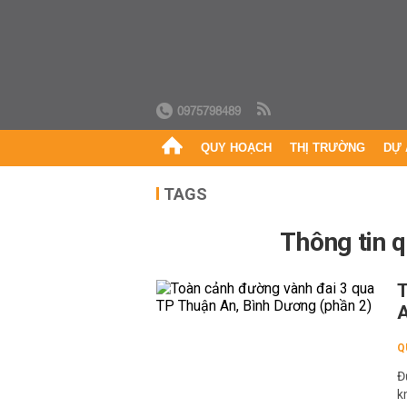
0975798489
QUY HOẠCH
THỊ TRƯỜNG
DỰ 
TAGS
Thông tin
T
A
Q
Đ
k