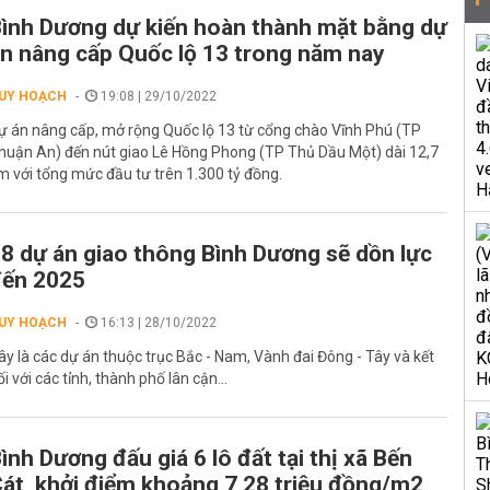
ình Dương dự kiến hoàn thành mặt bằng dự
n nâng cấp Quốc lộ 13 trong năm nay
UY HOẠCH
19:08 | 29/10/2022
ự án nâng cấp, mở rộng Quốc lộ 13 từ cổng chào Vĩnh Phú (TP
huận An) đến nút giao Lê Hồng Phong (TP Thủ Dầu Một) dài 12,7
m với tổng mức đầu tư trên 1.300 tỷ đồng.
8 dự án giao thông Bình Dương sẽ dồn lực
đến 2025
UY HOẠCH
16:13 | 28/10/2022
ây là các dự án thuộc trục Bắc - Nam, Vành đai Đông - Tây và kết
ối với các tỉnh, thành phố lân cận...
ình Dương đấu giá 6 lô đất tại thị xã Bến
át, khởi điểm khoảng 7,28 triệu đồng/m2