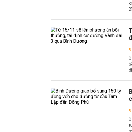
k
B
T
đ
Q
D
b
d
B
c
Q
D
t
m