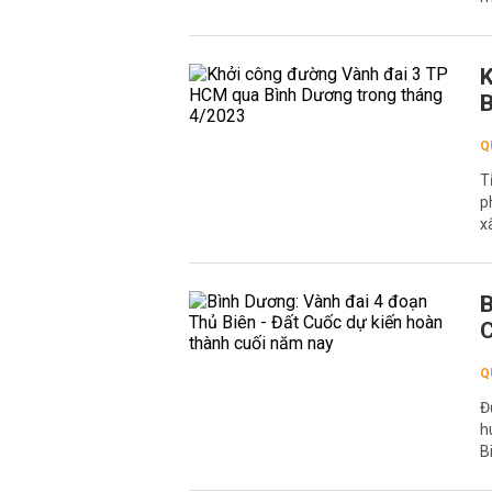
K
B
Q
T
p
x
B
C
Q
Đ
h
B