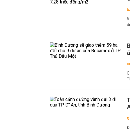
Đ
6
d
B
á
D
C
T
T
A
Q
Đ