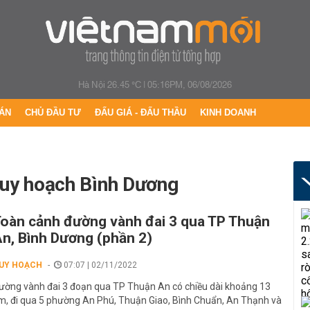
Hà Nội 26.45 °C
|
05:16PM, 06/08/2026
ÁN
CHỦ ĐẦU TƯ
ĐẤU GIÁ - ĐẤU THẦU
KINH DOANH
 quy hoạch Bình Dương
oàn cảnh đường vành đai 3 qua TP Thuận
n, Bình Dương (phần 2)
UY HOẠCH
07:07 | 02/11/2022
ường vành đai 3 đoạn qua TP Thuận An có chiều dài khoảng 13
m, đi qua 5 phường An Phú, Thuận Giao, Bình Chuẩn, An Thạnh và