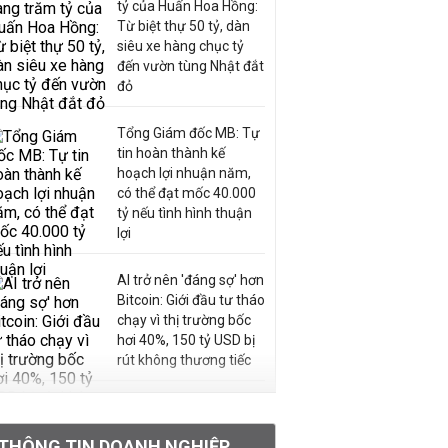
tỷ của Huấn Hoa Hồng:
Từ biệt thự 50 tỷ, dàn
siêu xe hàng chục tỷ
đến vườn tùng Nhật đắt
đỏ
Tổng Giám đốc MB: Tự
tin hoàn thành kế
hoạch lợi nhuận năm,
có thể đạt mốc 40.000
tỷ nếu tình hình thuận
lợi
AI trở nên 'đáng sợ' hơn
Bitcoin: Giới đầu tư tháo
chạy vì thị trường bốc
hơi 40%, 150 tỷ USD bị
rút không thương tiếc
Doanh nghiệp duy nhất
sản xuất vàng mã trên
THÔNG TIN DOANH NGHIỆP
sàn báo lãi tăng 64%,