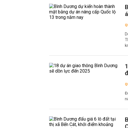
B
á
Q
D
T
k
1
Q
Đ
n
B
C