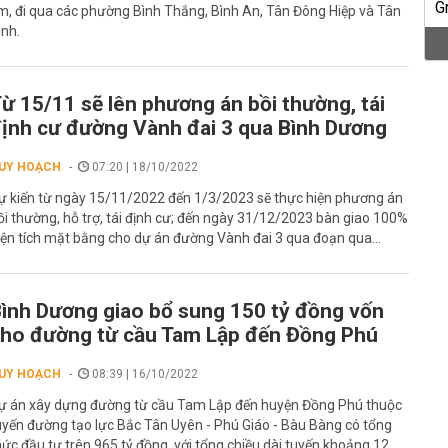
m, đi qua các phường Bình Thắng, Bình An, Tân Đông Hiệp và Tân
ình.
ừ 15/11 sẽ lên phương án bồi thường, tái
ịnh cư đường Vành đai 3 qua Bình Dương
UY HOẠCH
07:20 | 18/10/2022
ự kiến từ ngày 15/11/2022 đến 1/3/2023 sẽ thực hiện phương án
ồi thường, hỗ trợ, tái định cư; đến ngày 31/12/2023 bàn giao 100%
iện tích mặt bằng cho dự án đường Vành đai 3 qua đoạn qua...
ình Dương giao bổ sung 150 tỷ đồng vốn
ho đường từ cầu Tam Lập đến Đồng Phú
UY HOẠCH
08:39 | 16/10/2022
ự án xây dựng đường từ cầu Tam Lập đến huyện Đồng Phú thuộc
uyến đường tạo lực Bắc Tân Uyên - Phú Giáo - Bàu Bàng có tổng
ức đầu tư trên 965 tỷ đồng, với tổng chiều dài tuyến khoảng 12...