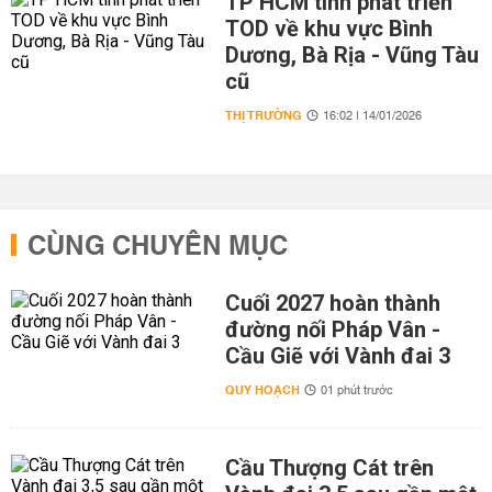
TP HCM tính phát triển
TOD về khu vực Bình
Dương, Bà Rịa - Vũng Tàu
cũ
THỊ TRƯỜNG
16:02 | 14/01/2026
CÙNG CHUYÊN MỤC
Cuối 2027 hoàn thành
đường nối Pháp Vân -
Cầu Giẽ với Vành đai 3
QUY HOẠCH
01 phút trước
Cầu Thượng Cát trên