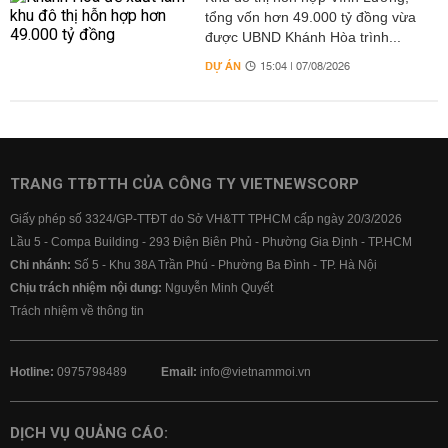
tổng vốn hơn 49.000 tỷ đồng vừa
được UBND Khánh Hòa trình...
DỰ ÁN
15:04 | 07/08/2026
TRANG TTĐTTH CỦA CÔNG TY VIETNEWSCORP
Giấy phép số 3324/GP-TTĐT do Sở VH&TT TPHCM cấp ngày 20/3/2026
Lầu 5 - Compa Building - 293 Điện Biên Phủ - Phường Gia Định - TP.HCM
Chi nhánh:
Số 5 - Khu 38A Trần Phú - Phường Ba Đình - TP. Hà Nội
Chịu trách nhiệm nội dung:
Nguyễn Minh Quyết
Trách nhiệm về thông tin
Hotline:
0975798489
Email:
info@vietnammoi.vn
DỊCH VỤ QUẢNG CÁO: