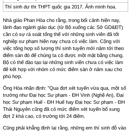
Thí sinh dự thi THPT quốc gia 2017. Ảnh minh họa.
Nhà giáo Phan Hòa cho rằng, trong bối cảnh hiện nay,
lãnh đạo ngành giáo dục (từ Bộ xuống các Sở GD&ĐT)
cần có sự rà soát tổng thể với những sinh viên đã tốt
nghiệp sư phạm hiện nay chưa có việc làm. Cộng với
việc tổng hợp số lượng thí sinh tuyển mới năm tới theo
điểm sàn đó để chúng ta có được một mặt bằng chung.
Bộ có thể đào tạo lại những sinh viên chưa có việc làm
để kết hợp với nhóm có mức điểm sàn ở năm sau cho
phù hợp.
Ông Hòa nhận định: "Qua đợt xét tuyển vừa qua, một số
trường như Đại học Sư phạm - ĐH Vinh (Nghệ An), Đại
học Sư phạm Huế - ĐH Huế hay Đại học Sư phạm - ĐH
Thái Nguyên cũng đã có mức điểm xét tuyển bổ sung
đợt 2 khá cao, có trường tới 24 điểm.
Cũng phải khẳng định lại rằng, những em thí sinh đỗ vào