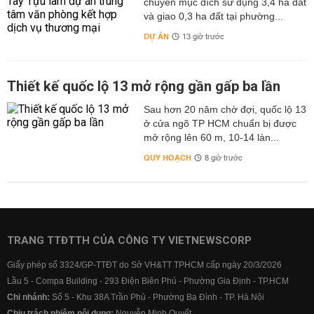
chuyển mục đích sử dụng 3,4 ha đất
và giao 0,3 ha đất tại phường...
DỰ ÁN
13 giờ trước
Thiết kế quốc lộ 13 mở rộng gần gấp ba lần
Sau hơn 20 năm chờ đợi, quốc lộ 13
ở cửa ngõ TP HCM chuẩn bị được
mở rộng lên 60 m, 10-14 làn...
QUY HOẠCH
8 giờ trước
TRANG TTĐTTH CỦA CÔNG TY VIETNEWSCORP
Giấy phép số 3324/GP-TTĐT do Sở VH&TT TPHCM cấp ngày 20/3/2026
Lầu 5 - Compa Building - 293 Điện Biên Phủ - Phường Gia Định - TP.HCM
Chi nhánh:
Số 5 - Khu 38A Trần Phú - Phường Ba Đình - TP. Hà Nội
Chịu trách nhiệm nội dung:
Nguyễn Minh Quyết