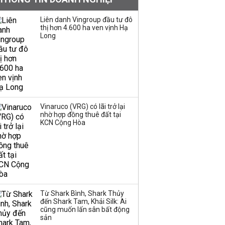
Con gái tỷ phú Phạm
Nhật Vượng lần đầu
Liên danh Vingroup đầu tư đô
tham gia vào hệ sinh
thị hơn 4.600 ha ven vịnh Hạ
Long
thái Vingroup
Hơn 227.000 tài khoản
gia nhập thị trường
chứng khoán trong
tháng 7 biến động
Vinaruco (VRG) có lãi trở lại
nhờ hợp đồng thuê đất tại
Bamboo Capital và
KCN Cộng Hòa
BCG Land bị hủy tư
cách công ty đại chúng
Thị trường thường
‘phất lên’ trong tháng 8,
Từ Shark Bình, Shark Thủy
nhóm ngành nào có
đến Shark Tam, Khải Silk: Ai
tiềm năng dẫn sóng?
cũng muốn lấn sân bất động
sản