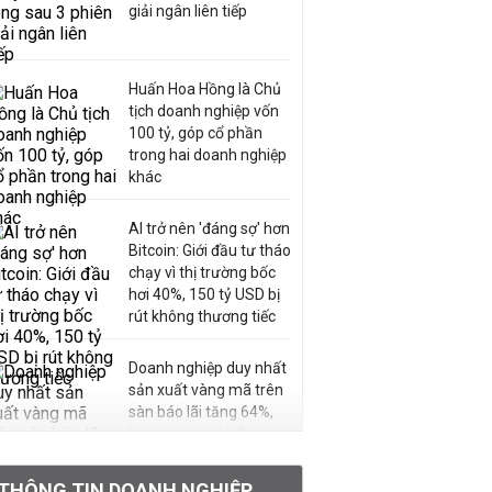
giải ngân liên tiếp
Huấn Hoa Hồng là Chủ
tịch doanh nghiệp vốn
100 tỷ, góp cổ phần
trong hai doanh nghiệp
khác
AI trở nên 'đáng sợ' hơn
Bitcoin: Giới đầu tư tháo
chạy vì thị trường bốc
hơi 40%, 150 tỷ USD bị
rút không thương tiếc
Doanh nghiệp duy nhất
sản xuất vàng mã trên
sàn báo lãi tăng 64%,
không vay một đồng
nào từ ngân hàng
THÔNG TIN DOANH NGHIỆP