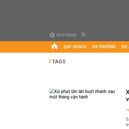
0975798489
QUY HOẠCH
THỊ TRƯỜNG
DỰ 
TAGS
X
v
T
S
t