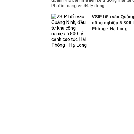
doanh thu bán nhà liền kề thương mại tại
Phước mang về 44 tỷ đồng.
VSIP tiến vào Quảng
công nghiệp 5.800 t
Phòng - Hạ Long