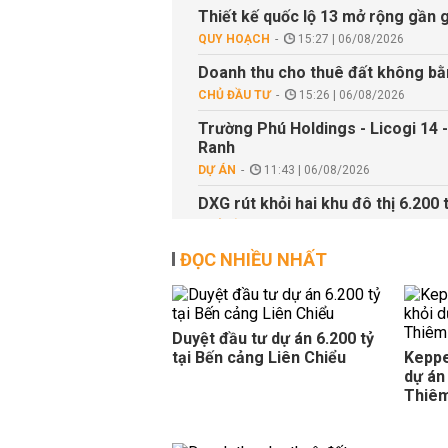
Thiết kế quốc lộ 13 mở rộng gần g
QUY HOẠCH
15:27 | 06/08/2026
Doanh thu cho thuê đất không bằn
CHỦ ĐẦU TƯ
15:26 | 06/08/2026
Trường Phú Holdings - Licogi 14 
Ranh
DỰ ÁN
11:43 | 06/08/2026
DXG rút khỏi hai khu đô thị 6.200
CHỦ ĐẦU TƯ
11:09 | 06/08/2026
ĐỌC NHIỀU NHẤT
Hà Nội chuyển đổi đất Tây Tựu là
thương mại
DỰ ÁN
10:46 | 06/08/2026
Quảng Ninh, Bắc Ninh đủ điều kiệ
Duyệt đầu tư dự án 6.200 tỷ
tại Bến cảng Liên Chiểu
Keppe
QUY HOẠCH
09:48 | 06/08/2026
dự án
Hiện trạng chung cư 23 Hàng Tre 
Thiê
DỰ ÁN
09:32 | 06/08/2026
Bắc Ninh sẽ đón dòng vốn đầu tư