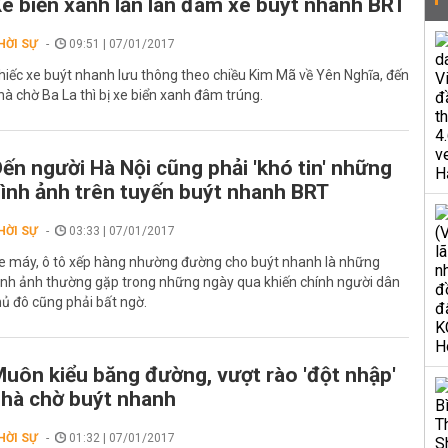
e biển xanh lấn làn đâm xe buýt nhanh BRT
HỜI SỰ
09:51 | 07/01/2017
hiếc xe buýt nhanh lưu thông theo chiều Kim Mã về Yên Nghĩa, đến
hà chờ Ba La thì bị xe biển xanh đâm trúng.
ến người Hà Nội cũng phải 'khó tin' những
ình ảnh trên tuyến buýt nhanh BRT
HỜI SỰ
03:33 | 07/01/2017
e máy, ô tô xếp hàng nhường đường cho buýt nhanh là những
ình ảnh thường gặp trong những ngày qua khiến chính người dân
hủ đô cũng phải bất ngờ.
uôn kiểu băng đường, vượt rào 'đột nhập'
hà chờ buýt nhanh
HỜI SỰ
01:32 | 07/01/2017