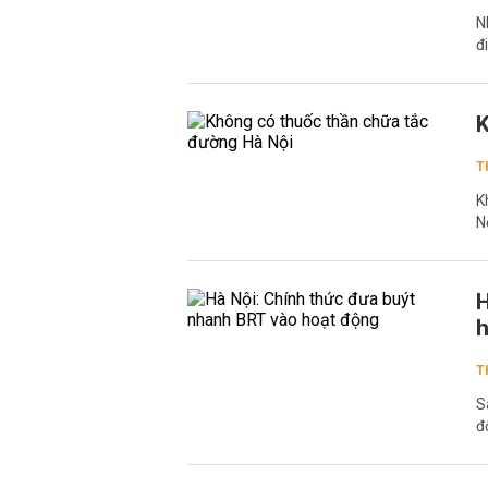
N
đ
K
T
K
N
H
h
T
S
đ