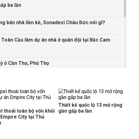
ấp ba lần
g bán nhà liền kề, Sonadezi Châu Đức nói gì?
- Toàn Cầu làm dự án nhà ở quân đội tại Bắc Cam
 tỷ ở Cần Thơ, Phú Thọ
m dự án trung tâm văn phòng kết hợp dịch vụ
n lên thành phố
Thiết kế quốc lộ 13 mở rộng
l thoái toàn bộ vốn khỏi
gần gấp ba lần
 Empire City tại Thủ
trước cơ hội được cải tạo
m
 gần 7 tỷ USD