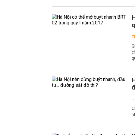
H
q
T
G
c
q
H
đ
C
n