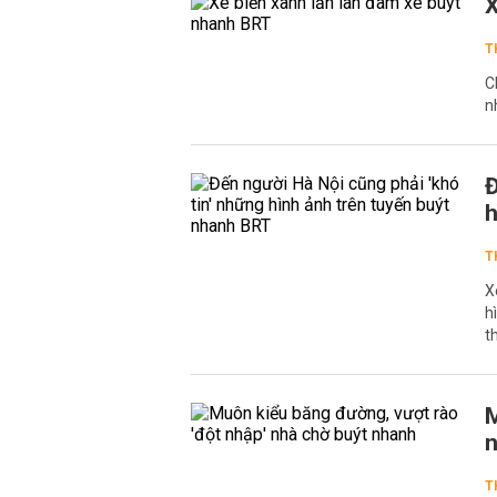
X
T
C
n
Đ
h
T
X
h
t
M
n
T