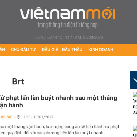
Hà Nội 28.14 °C
|
11:11AM, 06/08/2026
ÁN
CHỦ ĐẦU TƯ
ĐẤU GIÁ - ĐẤU THẦU
KINH DOANH
brt
ử phạt lấn làn buýt nhanh sau một tháng
ận hành
HỜI SỰ
11:38 | 10/01/2017
au một tháng vận hành, lực lượng công an sẽ tiến hành xử phạt
heo quy định đối với các phương tiện lấn làn buýt nhanh.