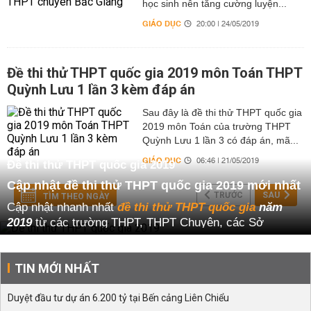
học sinh nên tăng cường luyện...
GIÁO DỤC
20:00 | 24/05/2019
Đề thi thử THPT quốc gia 2019 môn Toán THPT
Quỳnh Lưu 1 lần 3 kèm đáp án
Sau đây là đề thi thử THPT quốc gia
2019 môn Toán của trường THPT
Quỳnh Lưu 1 lần 3 có đáp án, mã...
GIÁO DỤC
06:46 | 21/05/2019
Đề thi thử THPT quốc gia 2019
Cập nhật đề thi thử THPT quốc gia 2019 mới nhất
TRƯỚC
SAU
TÌM THEO NGÀY
Cập nhật nhanh nhất
đề thi thử THPT quốc gia
năm
2019
từ các trường THPT, THPT Chuyên, các Sở
GD&ĐT trên cả nước. Các em học sinh lớp 12 và thầy
cô giáo có thể tham khảo để giảng dạy, ôn luyện cho
TIN MỚI NHẤT
kì thi THPT quốc gia 2019
.
Tổng hợp
đề thi thử THPT quốc gia năm 2019
bao gồm
Duyệt đầu tư dự án 6.200 tỷ tại Bến cảng Liên Chiểu
đáp án, lời giải chi tiết nhất cho các tấc cả các môn