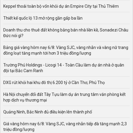
Toán, Văn, Anh, Lý, Hóa, Sinh, Sử, Địa,...
Keppel thoái toàn bộ vốn khỏi dự án Empire City tại Thủ Thiêm
Thiết kế quốc lộ 13 mở rộng gần gấp ba lần
Doanh thu cho thuê đất không bằng bán nhà liền kề, Sonadezi Châu
Đức nói gì?
Bảng giá vàng hôm nay 6/8: Vàng SJC, vàng nhẫn và vàng nữ trang
đồng loạt tăng mạnh tới hơn 3 triệu đồng/lượng
Trường Phú Holdings - Licogi 14 - Toàn Cầu làm dự án nhà ở quân
đội tại Bắc Cam Ranh
DXG rút khỏi hai khu đô thị 6.200 tỷ ở Cần Thơ, Phú Thọ
Hà Nội chuyển đổi đất Tây Tựu làm dự án trung tâm văn phòng kết
hợp dịch vụ thương mại
Quảng Ninh, Bắc Ninh đủ điều kiện lên thành phố
Giá vàng hôm nay 6/8: Vàng SJC, vàng nhẫn tiếp đà tăng mạnh 2,3
triệu đồng/lượng