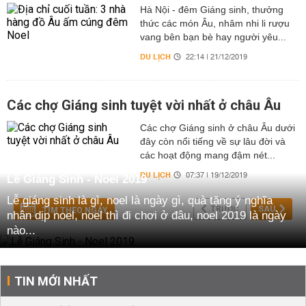
Hà Nội - đêm Giáng sinh, thưởng
thức các món Âu, nhâm nhi li rượu
vang bên bạn bè hay người yêu...
DU LỊCH
22:14 | 21/12/2019
Các chợ Giáng sinh tuyệt vời nhất ở châu Âu
Các chợ Giáng sinh ở châu Âu dưới
đây còn nổi tiếng về sự lâu đời và
các hoạt động mang đậm nét...
DU LỊCH
07:37 | 19/12/2019
Lễ Giáng Sinh - Noel 2019
Lễ giáng sinh là gì, noel là ngày gì, quà tặng ý nghĩa
TRƯỚC
SAU
TÌM THEO NGÀY
nhân dịp noel, noel thì đi chơi ở đâu, noel 2019 là ngày
nào...
TIN MỚI NHẤT