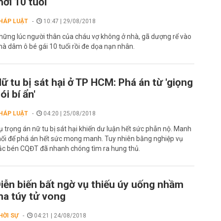
ới 10 tuổi
HÁP LUẬT
10:47 | 29/08/2018
hững lúc người thân của cháu vợ không ở nhà, gã dượng rể vào
hà dâm ô bé gái 10 tuổi rồi đe dọa nạn nhân.
ữ tu bị sát hại ở TP HCM: Phá án từ 'giọng
ói bí ẩn'
HÁP LUẬT
04:20 | 25/08/2018
ụ trọng án nữ tu bị sát hại khiến dư luận hết sức phẫn nộ. Manh
ối để phá án hết sức mong manh. Tuy nhiên bằng nghiệp vụ
ắc bén CQĐT đã nhanh chóng tìm ra hung thủ.
iễn biến bất ngờ vụ thiếu úy uống nhầm
a túy tử vong
HỜI SỰ
04:21 | 24/08/2018