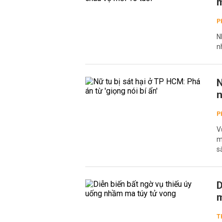
m
P
N
n
N
n
P
V
m
s
D
m
T