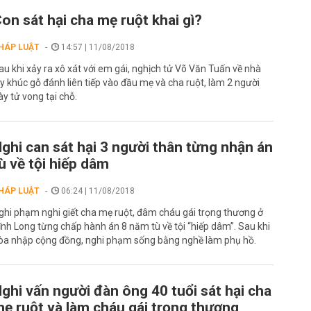
on sát hại cha mẹ ruột khai gì?
HÁP LUẬT
14:57 | 11/08/2018
au khi xảy ra xô xát với em gái, nghịch tử Võ Văn Tuấn về nhà
ấy khúc gỗ đánh liên tiếp vào đầu mẹ và cha ruột, làm 2 người
ày tử vong tại chỗ.
ghi can sát hại 3 người thân từng nhận án
ù về tội hiếp dâm
HÁP LUẬT
06:24 | 11/08/2018
ghi phạm nghi giết cha mẹ ruột, đâm cháu gái trọng thương ở
ĩnh Long từng chấp hành án 8 năm tù về tội “hiếp dâm”. Sau khi
òa nhập cộng đồng, nghi phạm sống bằng nghề làm phụ hồ.
ghi vấn người đàn ông 40 tuổi sát hại cha
ẹ ruột và làm cháu gái trọng thương