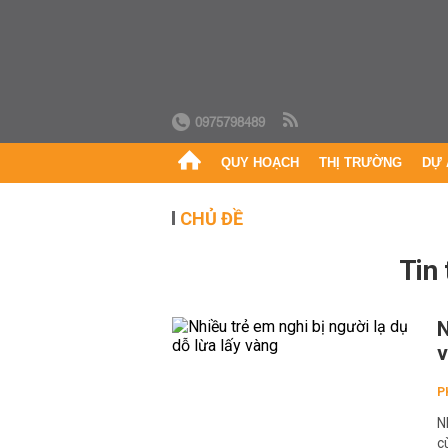
0975798489
QUY HOẠCH
THỊ TRƯỜNG
DỰ 
CHỦ ĐỀ
Tin
N
P
N
c