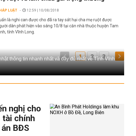
HÁP LUẬT
12:59 | 10/08/2018
uấn là nghi can được cho đã ra tay sát hại cha mẹ ruột được
gười dân phát hiện vào sáng 10/8 tại căn nhà thuộc huyện Tam
ình, tỉnh Vĩnh Long.
1
2
3
nhật thông tin nhanh nhất và đầy đủ nhất về Tỉnh Vĩnh
ến nghị cho
 tài chính
 án BĐS