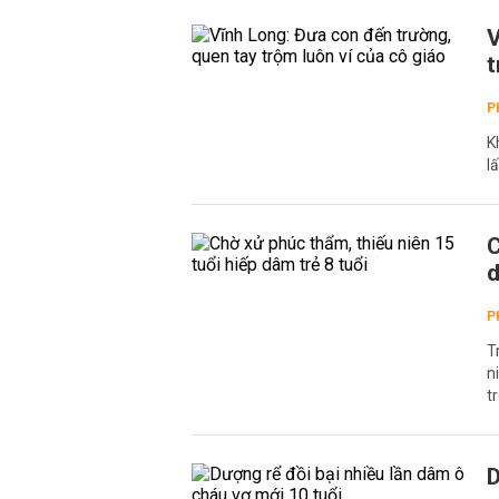
V
t
P
K
l
C
d
P
T
n
t
D