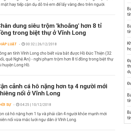
ạ mặt hay tiếp cận dụ dỗ trẻ em để lấy vàng đeo trên người.
B
tỉ
hân dung siêu trộm 'khoắng' hơn 8 tỉ
B
ồng trong biệt thự ở Vĩnh Long
tỉ
K
HÁP LUẬT
00:32 | 26/12/2018
h
ông an tỉnh Vĩnh Long cho biết vừa bắt được Hồ Đức Thiện (32
uổi, quê Nghệ An) - nghi phạm trộm hơn 8 tỉ đồng trong biệt thự
Đạ
ại huyện Long Hồ.
th
d
Đư
ận cảnh cá hô nặng hơn tạ 4 người mới
hiêng nổi ở Vĩnh Long
B
tỉ
HỜI SỰ
04:25 | 10/12/2018
B
on cá hô nặng hơn 1 tạ và phải cần 4 người khỏe mạnh mới
tỉ
hiên nổi vừa mắc lưới ngư dân ở Vĩnh Long.