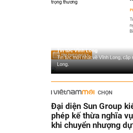
P
T
n
B
Tin tức Vĩnh Long
TÌM THEO NGÀY
Tin tức mới nhất về Vĩnh Long, cập 
Long.
CHỌN
Đại diện Sun Group ki
phép kế thừa nghĩa vụ
khi chuyển nhượng dự