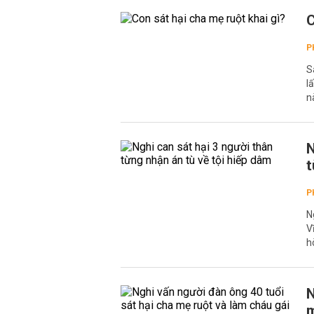
C
P
S
l
n
N
t
P
N
V
h
N
m