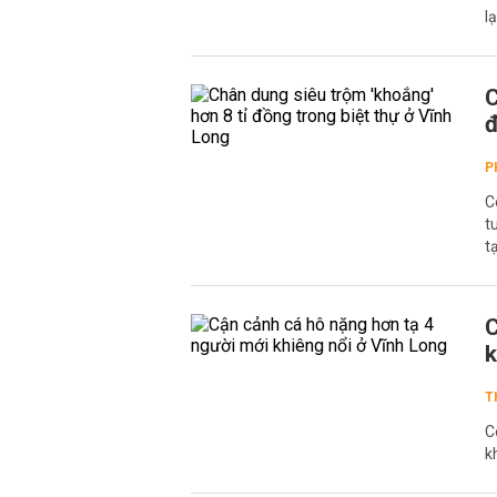
l
C
đ
P
C
t
t
C
k
T
C
k