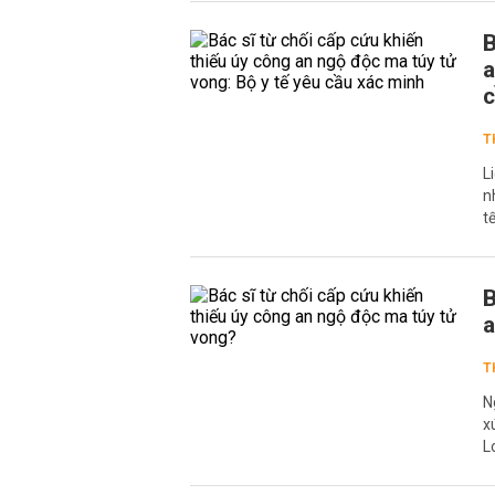
B
a
c
T
L
n
t
B
a
T
N
x
L