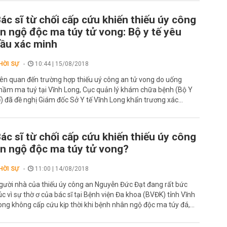
ác sĩ từ chối cấp cứu khiến thiếu úy công
n ngộ độc ma túy tử vong: Bộ y tế yêu
ầu xác minh
HỜI SỰ
10:44 | 15/08/2018
iên quan đến trường hợp thiếu uý công an tử vong do uống
hầm ma tuý tại Vĩnh Long, Cục quản lý khám chữa bệnh (Bộ Y
ế) đã đề nghị Giám đốc Sở Y tế Vĩnh Long khẩn trương xác...
ác sĩ từ chối cấp cứu khiến thiếu úy công
n ngộ độc ma túy tử vong?
HỜI SỰ
11:00 | 14/08/2018
gười nhà của thiếu úy công an Nguyễn Đức Đạt đang rất bức
úc vì sự thờ ơ của bác sĩ tại Bệnh viện Đa khoa (BVĐK) tỉnh Vĩnh
ong không cấp cứu kịp thời khi bệnh nhân ngộ độc ma túy đá,...