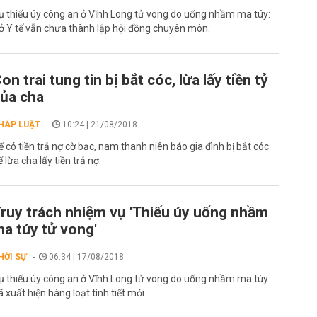
ụ thiếu úy công an ở Vĩnh Long tử vong do uống nhầm ma túy:
ở Y tế vẫn chưa thành lập hội đồng chuyên môn.
on trai tung tin bị bắt cóc, lừa lấy tiền tỷ
ủa cha
HÁP LUẬT
10:24 | 21/08/2018
ể có tiền trả nợ cờ bạc, nam thanh niên báo gia đình bị bắt cóc
ể lừa cha lấy tiền trả nợ.
ruy trách nhiệm vụ 'Thiếu úy uống nhầm
a túy tử vong'
HỜI SỰ
06:34 | 17/08/2018
ụ thiếu úy công an ở Vĩnh Long tử vong do uống nhầm ma túy
ã xuất hiện hàng loạt tình tiết mới.