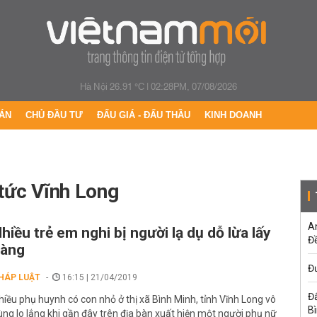
Hà Nội 26.91 °C
|
02:28PM, 07/08/2026
ÁN
CHỦ ĐẦU TƯ
ĐẤU GIÁ - ĐẤU THẦU
KINH DOANH
 tức Vĩnh Long
A
hiều trẻ em nghi bị người lạ dụ dỗ lừa lấy
Đề
vàng
Đư
HÁP LUẬT
16:15 | 21/04/2019
Đấ
hiều phụ huynh có con nhỏ ở thị xã Bình Minh, tỉnh Vĩnh Long vô
B
ùng lo lắng khi gần đây trên địa bàn xuất hiện một người phụ nữ