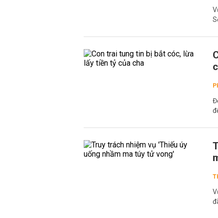
V
S
C
c
P
Đ
đ
T
m
T
V
đ