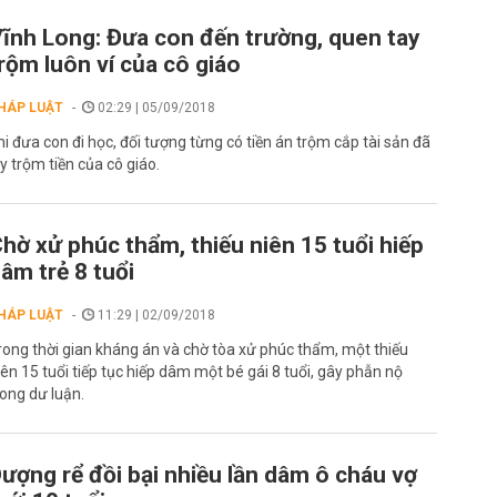
ĩnh Long: Đưa con đến trường, quen tay
rộm luôn ví của cô giáo
HÁP LUẬT
02:29 | 05/09/2018
hi đưa con đi học, đối tượng từng có tiền án trộm cắp tài sản đã
ấy trộm tiền của cô giáo.
hờ xử phúc thẩm, thiếu niên 15 tuổi hiếp
âm trẻ 8 tuổi
HÁP LUẬT
11:29 | 02/09/2018
rong thời gian kháng án và chờ tòa xử phúc thẩm, một thiếu
iên 15 tuổi tiếp tục hiếp dâm một bé gái 8 tuổi, gây phẫn nộ
rong dư luận.
ượng rể đồi bại nhiều lần dâm ô cháu vợ