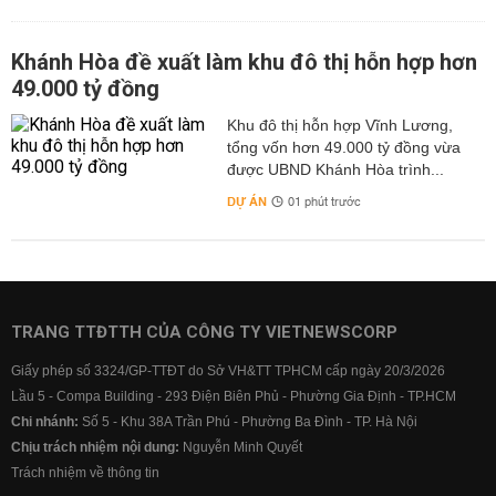
Khánh Hòa đề xuất làm khu đô thị hỗn hợp hơn
49.000 tỷ đồng
Khu đô thị hỗn hợp Vĩnh Lương,
tổng vốn hơn 49.000 tỷ đồng vừa
được UBND Khánh Hòa trình...
DỰ ÁN
01 phút trước
TRANG TTĐTTH CỦA CÔNG TY VIETNEWSCORP
Giấy phép số 3324/GP-TTĐT do Sở VH&TT TPHCM cấp ngày 20/3/2026
Lầu 5 - Compa Building - 293 Điện Biên Phủ - Phường Gia Định - TP.HCM
Chi nhánh:
Số 5 - Khu 38A Trần Phú - Phường Ba Đình - TP. Hà Nội
Chịu trách nhiệm nội dung:
Nguyễn Minh Quyết
Trách nhiệm về thông tin