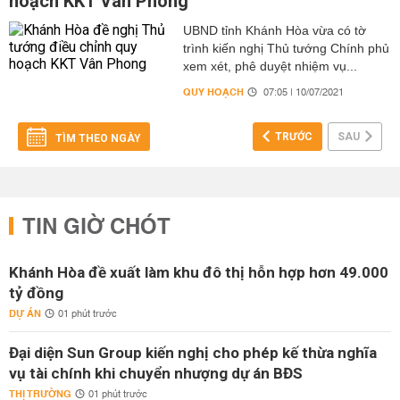
hoạch KKT Vân Phong
UBND tỉnh Khánh Hòa vừa có tờ
trình kiến nghị Thủ tướng Chính phủ
xem xét, phê duyệt nhiệm vụ...
QUY HOẠCH
07:05 | 10/07/2021
TRƯỚC
SAU
TÌM THEO NGÀY
TIN GIỜ CHÓT
Khánh Hòa đề xuất làm khu đô thị hỗn hợp hơn 49.000
tỷ đồng
DỰ ÁN
01 phút trước
Đại diện Sun Group kiến nghị cho phép kế thừa nghĩa
vụ tài chính khi chuyển nhượng dự án BĐS
THỊ TRƯỜNG
01 phút trước