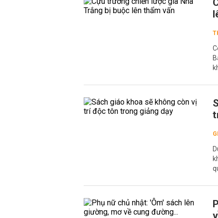
C
l
T
C
B
k
S
t
G
D
k
q
P
v