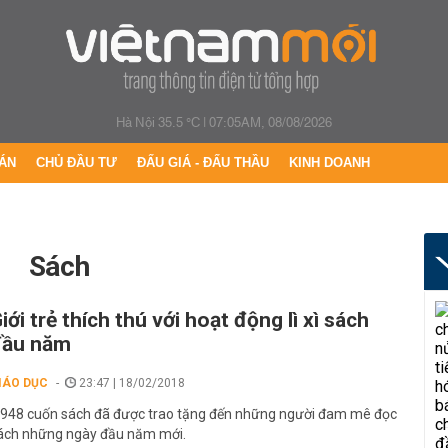
Hà Nội 35.5 °C
|
07:05AM, 08/08/2026
ÁN
CHỦ ĐẦU TƯ
ĐẤU GIÁ - ĐẤU THẦU
KINH DOANH
sách
iới trẻ thích thú với hoạt động lì xì sách
đầu năm
IÁO DỤC
23:47 | 18/02/2018
.948 cuốn sách đã được trao tặng đến những người đam mê đọc
ách những ngày đầu năm mới.