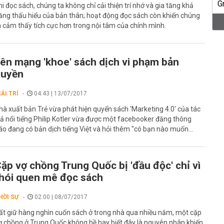
hi đọc sách, chúng ta không chỉ cải thiện trí nhớ và gia tăng khả
ăng thấu hiểu của bản thân; hoạt động đọc sách còn khiến chúng
a cảm thấy tích cực hơn trong nội tâm của chính mình.
ên mạng 'khoe' sách dịch vi phạm bản
quyền
IẢI TRÍ
04:43 | 13/07/2017
hà xuất bản Trẻ vừa phát hiện quyển sách 'Marketing 4.0' của tác
iả nổi tiếng Philip Kotler vừa được một facebooker đăng thông
áo đang có bản dịch tiếng Việt và hỏi thêm "có bạn nào muốn...
ặp vợ chồng Trung Quốc bị 'đầu độc' chỉ vì
hói quen mê đọc sách
HỜI SỰ
02:00 | 08/07/2017
ất giữ hàng nghìn cuốn sách ở trong nhà qua nhiều năm, một cặp
ợ chồng ở Trung Quốc không hề hay biết đây là nguyên nhân khiến