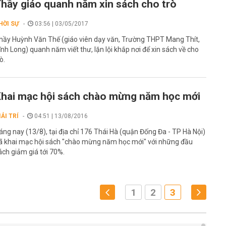
hầy giáo quanh năm xin sách cho trò
HỜI SỰ
03:56 | 03/05/2017
hầy Huỳnh Văn Thế (giáo viên dạy văn, Trường THPT Mang Thít,
ĩnh Long) quanh năm viết thư, lặn lội khắp nơi để xin sách về cho
ò.
hai mạc hội sách chào mừng năm học mới
IẢI TRÍ
04:51 | 13/08/2016
áng nay (13/8), tại địa chỉ 176 Thái Hà (quận Đống Đa - TP Hà Nội)
ã khai mạc hội sách "chào mừng năm học mới" với những đầu
ách giảm giá tới 70%.
1
2
3