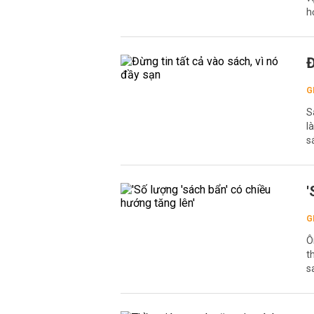
h
Đ
G
S
l
s
'
G
Ô
t
s