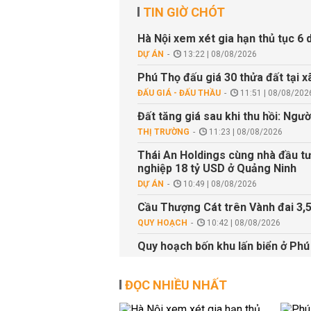
TIN GIỜ CHÓT
Hà Nội xem xét gia hạn thủ tục 6 
DỰ ÁN
13:22 | 08/08/2026
Phú Thọ đấu giá 30 thửa đất tại 
ĐẤU GIÁ - ĐẤU THẦU
11:51 | 08/08/202
Đất tăng giá sau khi thu hồi: Ngườ
THỊ TRƯỜNG
11:23 | 08/08/2026
Thái An Holdings cùng nhà đầu tư
nghiệp 18 tỷ USD ở Quảng Ninh
DỰ ÁN
10:49 | 08/08/2026
Cầu Thượng Cát trên Vành đai 3,
QUY HOẠCH
10:42 | 08/08/2026
Quy hoạch bốn khu lấn biển ở Ph
QUY HOẠCH
09:05 | 08/08/2026
ĐỌC NHIỀU NHẤT
An Bình Phát Holdings làm khu N
DỰ ÁN
20:31 | 07/08/2026