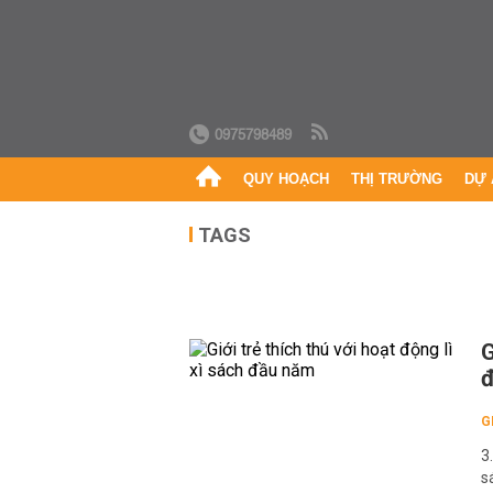
0975798489
QUY HOẠCH
THỊ TRƯỜNG
DỰ 
TAGS
G
G
3
s