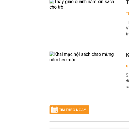
T
T
T
V
tr
K
G
S
đ
s
TÌM THEO NGÀY