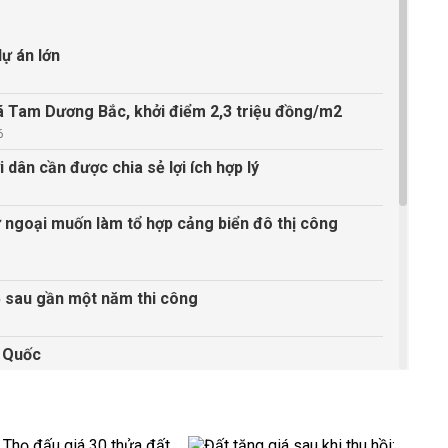
dự án lớn
xã Tam Dương Bắc, khởi điểm 2,3 triệu đồng/m2
6
i dân cần được chia sẻ lợi ích hợp lý
 ngoại muốn làm tổ hợp cảng biển đô thị công
5 sau gần một năm thi công
ú Quốc
OXH ở Bồ Đề, Long Biên