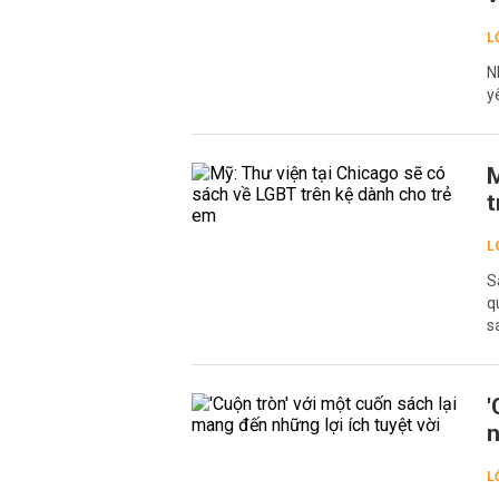
L
N
y
M
t
L
S
q
s
'
n
L