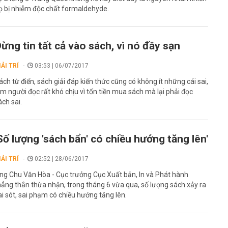
ọ bị nhiễm độc chất formaldehyde.
ừng tin tất cả vào sách, vì nó đầy sạn
IẢI TRÍ
03:53 | 06/07/2017
ách từ điển, sách giải đáp kiến thức cũng có không ít những cái sai,
àm người đọc rất khó chịu vì tốn tiền mua sách mà lại phải đọc
ách sai.
Số lượng 'sách bẩn' có chiều hướng tăng lên'
IẢI TRÍ
02:52 | 28/06/2017
ng Chu Văn Hòa - Cục trưởng Cục Xuất bản, In và Phát hành
hẳng thắn thừa nhận, trong tháng 6 vừa qua, số lượng sách xảy ra
ai sót, sai phạm có chiều hướng tăng lên.