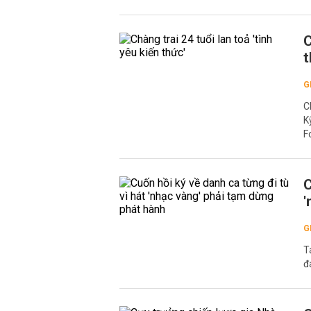
C
t
G
C
K
F
C
'
G
T
đ