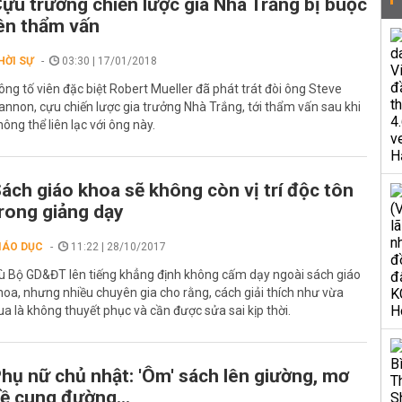
ựu trưởng chiến lược gia Nhà Trắng bị buộc
ên thẩm vấn
HỜI SỰ
03:30 | 17/01/2018
ông tố viên đặc biệt Robert Mueller đã phát trát đòi ông Steve
annon, cựu chiến lược gia trưởng Nhà Trắng, tới thẩm vấn sau khi
hông thể liên lạc với ông này.
ách giáo khoa sẽ không còn vị trí độc tôn
rong giảng dạy
IÁO DỤC
11:22 | 28/10/2017
ù Bộ GD&ĐT lên tiếng khẳng định không cấm dạy ngoài sách giáo
hoa, nhưng nhiều chuyên gia cho rằng, cách giải thích như vừa
ua là không thuyết phục và cần được sửa sai kịp thời.
hụ nữ chủ nhật: 'Ôm' sách lên giường, mơ
ề cung đường...