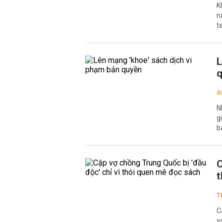
K
n
t
L
G
N
g
b
C
t
T
C
v