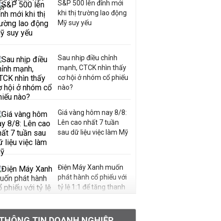
S&P 500 lên đỉnh mới
khi thị trường lao động
Mỹ suy yếu
Sau nhịp điều chỉnh
mạnh, CTCK nhìn thấy
cơ hội ở nhóm cổ phiếu
nào?
Giá vàng hôm nay 8/8:
Lên cao nhất 7 tuần
sau dữ liệu việc làm Mỹ
Điện Máy Xanh muốn
phát hành cổ phiếu với
tỷ lệ 1:1 để tăng thanh
khoản
THÔNG TIN DOANH NGHIỆP