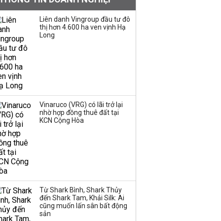
Quy hoạch 4 khu lấn
biển ở Phú Quốc
Liên danh Vingroup đầu tư đô
thị hơn 4.600 ha ven vịnh Hạ
Long
Một thương hiệu thời
trang Việt đóng cửa
sau 5 năm hoạt động,
thanh lý toàn bộ cửa
hàng
Vinaruco (VRG) có lãi trở lại
nhờ hợp đồng thuê đất tại
Dự án Sheraton Phú
KCN Cộng Hòa
Quốc bị buộc chấm dứt
hoạt động
Công ty 100 tỷ của
Huấn Hoa Hồng bỗng
Từ Shark Bình, Shark Thủy
dưng ‘biến mất’, một
đến Shark Tam, Khải Silk: Ai
công ty khác đã giải thể
cũng muốn lấn sân bất động
sản