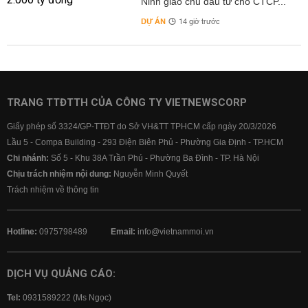
Ninh giao chủ đầu tư cho CTCP...
DỰ ÁN
14 giờ trước
TRANG TTĐTTH CỦA CÔNG TY VIETNEWSCORP
Giấy phép số 3324/GP-TTĐT do Sở VH&TT TPHCM cấp ngày 20/3/2026
Lầu 5 - Compa Building - 293 Điện Biên Phủ - Phường Gia Định - TP.HCM
Chi nhánh:
Số 5 - Khu 38A Trần Phú - Phường Ba Đình - TP. Hà Nội
Chịu trách nhiệm nội dung:
Nguyễn Minh Quyết
Trách nhiệm về thông tin
Hotline:
0975798489
Email:
info@vietnammoi.vn
DỊCH VỤ QUẢNG CÁO:
Tel:
0931589222 (Ms Ngọc)