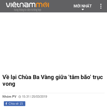
MỚI NHẤT
Về lại Chùa Ba Vàng giữa 'tâm bão' trục
vong
Nhóm PV
15:31 | 25/03/2019
Chia sẻ
15