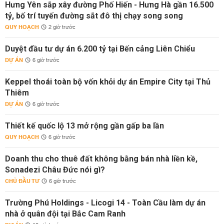
Hưng Yên sắp xây đường Phố Hiến - Hưng Hà gần 16.500
tỷ, bố trí tuyến đường sắt đô thị chạy song song
QUY HOẠCH
2 giờ trước
Duyệt đầu tư dự án 6.200 tỷ tại Bến cảng Liên Chiểu
DỰ ÁN
6 giờ trước
Keppel thoái toàn bộ vốn khỏi dự án Empire City tại Thủ
Thiêm
DỰ ÁN
6 giờ trước
Thiết kế quốc lộ 13 mở rộng gần gấp ba lần
QUY HOẠCH
6 giờ trước
Doanh thu cho thuê đất không bằng bán nhà liền kề,
Sonadezi Châu Đức nói gì?
CHỦ ĐẦU TƯ
6 giờ trước
Trường Phú Holdings - Licogi 14 - Toàn Cầu làm dự án
nhà ở quân đội tại Bắc Cam Ranh