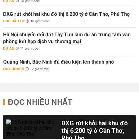
DỰ ÁN
10 giờ trước
DXG rút khỏi hai khu đô thị 6.200 tỷ ở Cần Thơ, Phú Thọ
CHỦ ĐẦU TƯ
10 giờ trước
Hà Nội chuyển đổi đất Tây Tựu làm dự án trung tâm văn
phòng kết hợp dịch vụ thương mại
DỰ ÁN
11 giờ trước
Quảng Ninh, Bắc Ninh đủ điều kiện lên thành phố
QUY HOẠCH
12 giờ trước
ĐỌC NHIỀU NHẤT
DXG rút khỏi hai khu đô
thị 6.200 tỷ ở Cần Thơ,
Phú Thọ