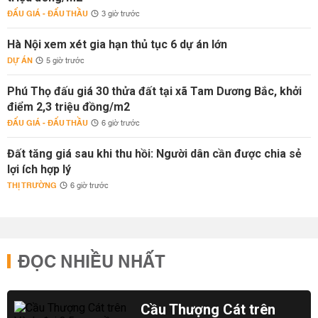
ĐẤU GIÁ - ĐẤU THẦU
3 giờ trước
Hà Nội xem xét gia hạn thủ tục 6 dự án lớn
DỰ ÁN
5 giờ trước
Phú Thọ đấu giá 30 thửa đất tại xã Tam Dương Bắc, khởi
điểm 2,3 triệu đồng/m2
ĐẤU GIÁ - ĐẤU THẦU
6 giờ trước
Đất tăng giá sau khi thu hồi: Người dân cần được chia sẻ
lợi ích hợp lý
THỊ TRƯỜNG
6 giờ trước
ĐỌC NHIỀU NHẤT
Cầu Thượng Cát trên