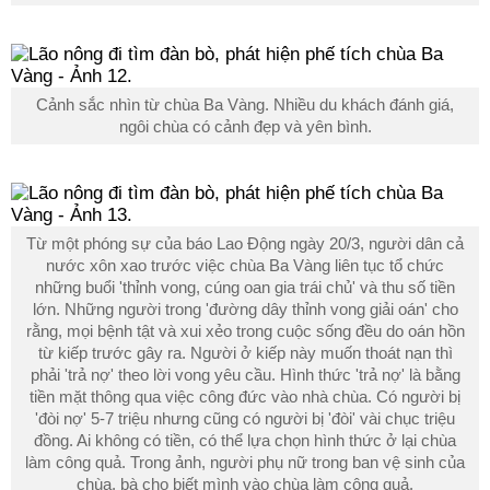
Cảnh sắc nhìn từ chùa Ba Vàng. Nhiều du khách đánh giá,
ngôi chùa có cảnh đẹp và yên bình.
Từ một phóng sự của báo Lao Động ngày 20/3, người dân cả
nước xôn xao trước việc chùa Ba Vàng liên tục tổ chức
những buổi 'thỉnh vong, cúng oan gia trái chủ' và thu số tiền
lớn. Những người trong 'đường dây thỉnh vong giải oán' cho
rằng, mọi bệnh tật và xui xẻo trong cuộc sống đều do oán hồn
từ kiếp trước gây ra. Người ở kiếp này muốn thoát nạn thì
phải 'trả nợ' theo lời vong yêu cầu. Hình thức 'trả nợ' là bằng
tiền mặt thông qua việc công đức vào nhà chùa. Có người bị
'đòi nợ' 5-7 triệu nhưng cũng có người bị 'đòi' vài chục triệu
đồng. Ai không có tiền, có thể lựa chọn hình thức ở lại chùa
làm công quả. Trong ảnh, người phụ nữ trong ban vệ sinh của
chùa, bà cho biết mình vào chùa làm công quả.