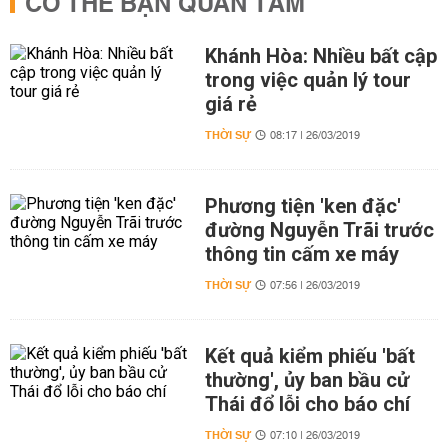
CÓ THỂ BẠN QUAN TÂM
Khánh Hòa: Nhiều bất cập
trong việc quản lý tour
giá rẻ
THỜI SỰ
08:17 | 26/03/2019
Phương tiện 'ken đặc'
đường Nguyễn Trãi trước
thông tin cấm xe máy
THỜI SỰ
07:56 | 26/03/2019
Kết quả kiểm phiếu 'bất
thường', ủy ban bầu cử
Thái đổ lỗi cho báo chí
THỜI SỰ
07:10 | 26/03/2019