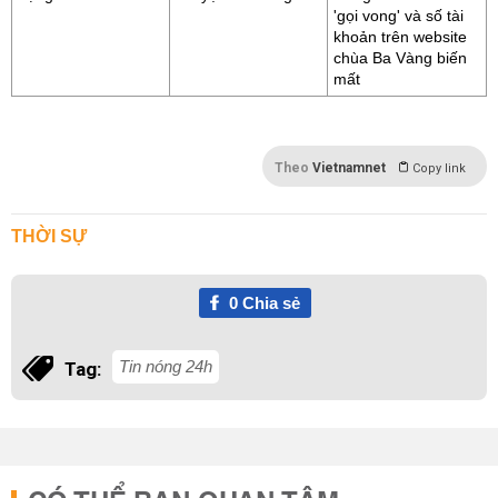
'gọi vong' và số tài
khoản trên website
chùa Ba Vàng biến
mất
Theo
Vietnamnet
Copy link
THỜI SỰ
0
Chia sẻ
Tin nóng 24h
Tag: