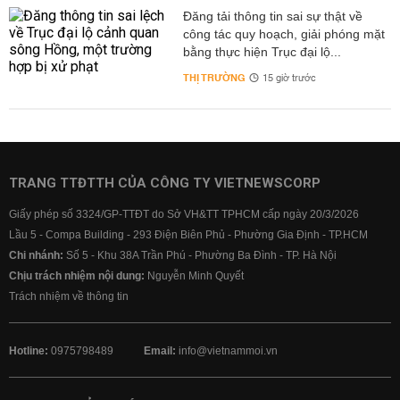
Đăng tải thông tin sai sự thật về
công tác quy hoạch, giải phóng mặt
bằng thực hiện Trục đại lộ...
THỊ TRƯỜNG
15 giờ trước
TRANG TTĐTTH CỦA CÔNG TY VIETNEWSCORP
Giấy phép số 3324/GP-TTĐT do Sở VH&TT TPHCM cấp ngày 20/3/2026
Lầu 5 - Compa Building - 293 Điện Biên Phủ - Phường Gia Định - TP.HCM
Chi nhánh:
Số 5 - Khu 38A Trần Phú - Phường Ba Đình - TP. Hà Nội
Chịu trách nhiệm nội dung:
Nguyễn Minh Quyết
Trách nhiệm về thông tin
Hotline:
0975798489
Email:
info@vietnammoi.vn