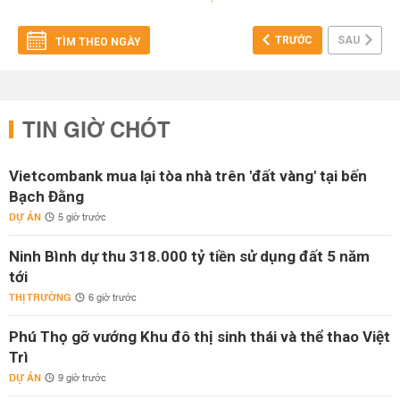
TRƯỚC
SAU
TÌM THEO NGÀY
TIN GIỜ CHÓT
Vietcombank mua lại tòa nhà trên 'đất vàng' tại bến
Bạch Đằng
DỰ ÁN
5 giờ trước
Ninh Bình dự thu 318.000 tỷ tiền sử dụng đất 5 năm
tới
THỊ TRƯỜNG
6 giờ trước
Phú Thọ gỡ vướng Khu đô thị sinh thái và thể thao Việt
Trì
DỰ ÁN
9 giờ trước