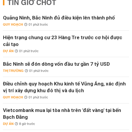
TIN GIỜ CHÓT
Quảng Ninh, Bắc Ninh đủ điều kiện lên thành phố
QUY HOẠCH
01 phút trước
Hiện trạng chung cư 23 Hàng Tre trước cơ hội được
cải tạo
DỰ ÁN
01 phút trước
Bắc Ninh sẽ đón dòng vốn đầu tư gần 7 tỷ USD
THỊ TRƯỜNG
01 phút trước
Điều chỉnh quy hoạch Khu kinh tế Vũng Áng, xác định
vị trí xây dựng khu đô thị và du lịch
QUY HOẠCH
01 phút trước
Vietcombank mua lại tòa nhà trên 'đất vàng' tại bến
Bạch Đằng
DỰ ÁN
8 giờ trước