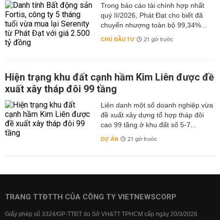
Trong báo cáo tài chính hợp nhất
quý II/2026, Phát Đạt cho biết đã
chuyển nhượng toàn bộ 99,34%...
CHỦ ĐẦU TƯ
21 giờ trước
Hiện trạng khu đất cạnh hầm Kim Liên được đề
xuất xây tháp đôi 99 tầng
Liên danh một số doanh nghiệp vừa
đề xuất xây dựng tổ hợp tháp đôi
cao 99 tầng ở khu đất số 5-7...
DỰ ÁN
21 giờ trước
TRANG TTĐTTH CỦA CÔNG TY VIETNEWSCORP
Giấy phép số 3324/GP-TTĐT do Sở VH&TT TPHCM cấp ngày 20/3/2026