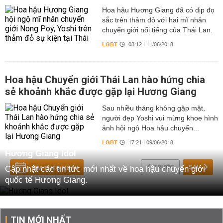
Hoa hậu Hương Giang đã có dịp đọ
sắc trên thảm đỏ với hai mĩ nhân
chuyển giới nổi tiếng của Thái Lan.
LGBT
03:12 | 11/06/2018
Hoa hậu Chuyển giới Thái Lan hào hứng chia
sẻ khoảnh khắc được gặp lại Hương Giang
Sau nhiều tháng không gặp mặt,
người đẹp Yoshi vui mừng khoe hình
ảnh hội ngộ Hoa hậu chuyển...
LGBT
17:21 | 09/06/2018
Hương Giang Idol
TRƯỚC
SAU
Cập nhật các tin tức mới nhất về hoa hậu chuyển giới
TÌM THEO NGÀY
quốc tế Hương Giang.
TIN MỚI NHẤT