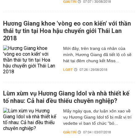
GIẢI TRÍ
07:07 | 30/08/2018
Hương Giang khoe 'vòng eo con kiến' với thần
thái tự tin tại Hoa hậu chuyển giới Thái Lan
2018
Mới đây, trên trang cá nhân của
mình, Hương Giang đã tiết lộ cô sẽ
hát tại đêm chung kết Miss...
LGBT
07:26 | 29/08/2018
Lùm xùm vụ Hương Giang Idol và nhà thiết kế
tố nhau: Cả hai đều thiếu chuyên nghiệp?
Mấy ngày qua, dư luận xôn xao về
vụ Hương Giang Idol tố bị mất vị trí
vedette vì ban tổ chức “bỏ...
GIẢI TRÍ
07:04 | 03/07/2018