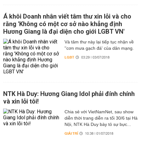
Á khôi Doanh nhân viết tâm thư xin lỗi và cho
rằng 'Không có một cơ sở nào khẳng định
Hương Giang là đại diện cho giới LGBT VN'
Và tâm thư này lại tiếp tục nhận về
''cơn mưa gạch đá' của dân mạng.
LGBT
03:29 | 03/07/2018
NTK Hà Duy: Hương Giang Idol phải đính chính
và xin lỗi tôi!
Chia sẻ với VietNamNet, sau show
diễn thời trang diễn ra tối 30/6 tại Hà
Nội, NTK Hà Duy bày tỏ sự bực...
GIẢI TRÍ
10:38 | 01/07/2018