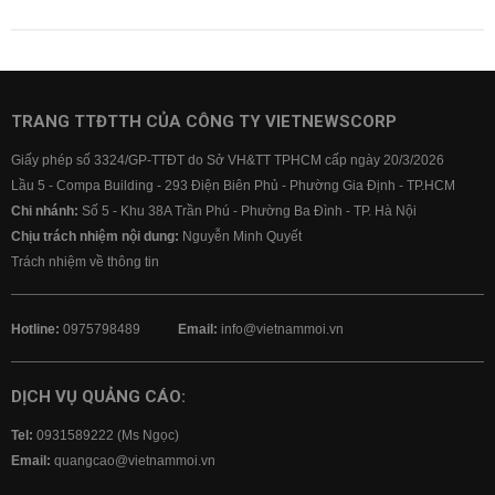
TRANG TTĐTTH CỦA CÔNG TY VIETNEWSCORP
Giấy phép số 3324/GP-TTĐT do Sở VH&TT TPHCM cấp ngày 20/3/2026
Lầu 5 - Compa Building - 293 Điện Biên Phủ - Phường Gia Định - TP.HCM
Chi nhánh:
Số 5 - Khu 38A Trần Phú - Phường Ba Đình - TP. Hà Nội
Chịu trách nhiệm nội dung:
Nguyễn Minh Quyết
Trách nhiệm về thông tin
Hotline:
0975798489
Email:
info@vietnammoi.vn
DỊCH VỤ QUẢNG CÁO:
Tel:
0931589222 (Ms Ngọc)
Email:
quangcao@vietnammoi.vn