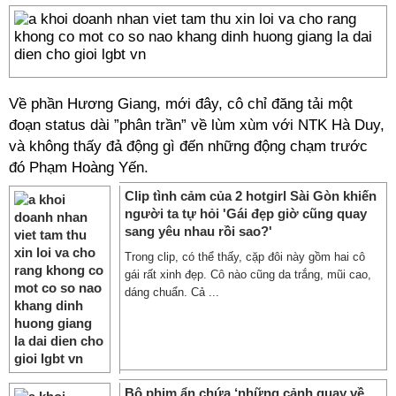
Về phần Hương Giang, mới đây, cô chỉ đăng tải một
đoạn status dài ”phân trần” về lùm xùm với NTK Hà Duy,
và không thấy đả động gì đến những động chạm trước
đó Phạm Hoàng Yến.
Clip tình cảm của 2 hotgirl Sài Gòn khiến
người ta tự hỏi 'Gái đẹp giờ cũng quay
sang yêu nhau rồi sao?'
Trong clip, có thể thấy, cặp đôi này gồm hai cô
gái rất xinh đẹp. Cô nào cũng da trắng, mũi cao,
dáng chuẩn. Cả ...
Bộ phim ẩn chứa ‘những cảnh quay về