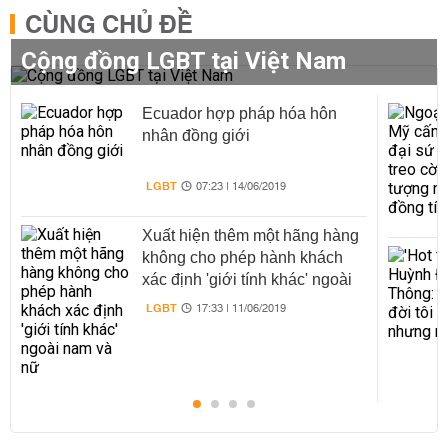
CÙNG CHỦ ĐỀ
Cộng đồng LGBT tại Việt Nam
Ecuador hợp pháp hóa hôn
nhân đồng giới
LGBT
07:23 | 14/06/2019
Xuất hiện thêm một hãng hàng
không cho phép hành khách
xác định 'giới tính khác' ngoài
nam và nữ
LGBT
17:33 | 11/06/2019