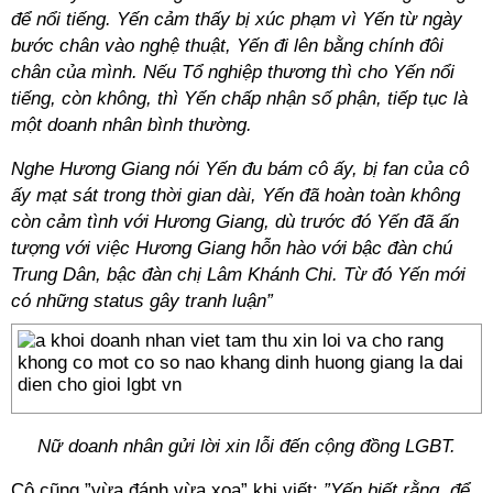
để nổi tiếng. Yến cảm thấy bị xúc phạm vì Yến từ ngày
bước chân vào nghệ thuật, Yến đi lên bằng chính đôi
chân của mình. Nếu Tổ nghiệp thương thì cho Yến nổi
tiếng, còn không, thì Yến chấp nhận số phận, tiếp tục là
một doanh nhân bình thường.
Nghe Hương Giang nói Yến đu bám cô ấy, bị fan của cô
ấy mạt sát trong thời gian dài, Yến đã hoàn toàn không
còn cảm tình với Hương Giang, dù trước đó Yến đã ấn
tượng với việc Hương Giang hỗn hào với bậc đàn chú
Trung Dân, bậc đàn chị Lâm Khánh Chi. Từ đó Yến mới
có những status gây tranh luận”
Nữ doanh nhân gửi lời xin lỗi đến cộng đồng LGBT.
Cô cũng ”vừa đánh vừa xoa” khi viết:
”Yến biết rằng, để