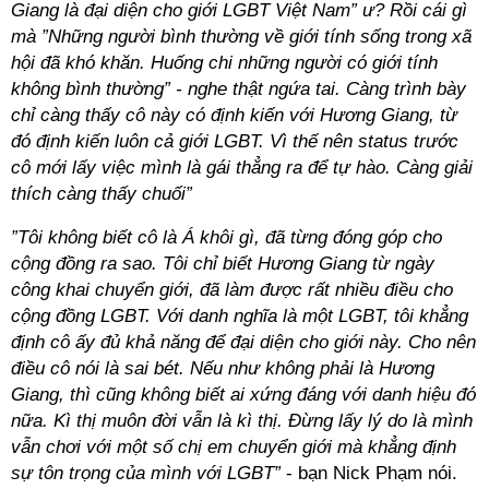
Giang là đại diện cho giới LGBT Việt Nam” ư? Rồi cái gì
mà ”Những người bình thường về giới tính sống trong xã
hội đã khó khăn. Huống chi những người có giới tính
không bình thường” - nghe thật ngứa tai. Càng trình bày
chỉ càng thấy cô này có định kiến với Hương Giang, từ
đó định kiến luôn cả giới LGBT. Vì thế nên status trước
cô mới lấy việc mình là gái thẳng ra để tự hào. Càng giải
thích càng thấy chuối”
”Tôi không biết cô là Á khôi gì, đã từng đóng góp cho
cộng đồng ra sao. Tôi chỉ biết Hương Giang từ ngày
công khai chuyển giới, đã làm được rất nhiều điều cho
cộng đồng LGBT. Với danh nghĩa là một LGBT, tôi khẳng
định cô ấy đủ khả năng để đại diện cho giới này. Cho nên
điều cô nói là sai bét. Nếu như không phải là Hương
Giang, thì cũng không biết ai xứng đáng với danh hiệu đó
nữa. Kì thị muôn đời vẫn là kì thị. Đừng lấy lý do là mình
vẫn chơi với một số chị em chuyển giới mà khẳng định
sự tôn trọng của mình với LGBT”
- bạn Nick Phạm nói.