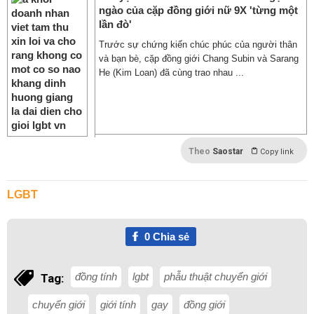
ngào của cặp đồng giới nữ 9X 'từng một
lần đò'
Trước sự chứng kiến chúc phúc của người thân
và bạn bè, cặp đồng giới Chang Subin và Sarang
He (Kim Loan) đã cùng trao nhau ...
Theo
Saostar
Copy link
LGBT
0
Chia sẻ
đồng tính
lgbt
phẫu thuật chuyển giới
Tag:
chuyển giới
giới tính
gay
đồng giới