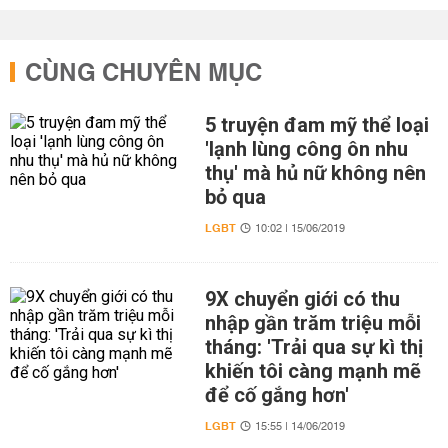
CÙNG CHUYÊN MỤC
5 truyện đam mỹ thể loại
'lạnh lùng công ôn nhu
thụ' mà hủ nữ không nên
bỏ qua
LGBT
10:02 | 15/06/2019
9X chuyển giới có thu
nhập gần trăm triệu mỗi
tháng: 'Trải qua sự kì thị
khiến tôi càng mạnh mẽ
để cố gắng hơn'
LGBT
15:55 | 14/06/2019