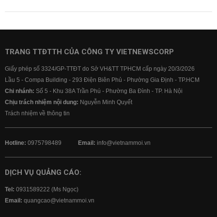
TRANG TTĐTTH CỦA CÔNG TY VIETNEWSCORP
Giấy phép số 3324/GP-TTĐT do Sở VH&TT TPHCM cấp ngày 20/3/2026
Lầu 5 - Compa Building - 293 Điện Biên Phủ - Phường Gia Định - TP.HCM
Chi nhánh:
Số 5 - Khu 38A Trần Phú - Phường Ba Đình - TP. Hà Nội
Chịu trách nhiệm nội dung:
Nguyễn Minh Quyết
Trách nhiệm về thông tin
Hotline:
0975798489
Email:
info@vietnammoi.vn
DỊCH VỤ QUẢNG CÁO:
Tel:
0931589222 (Ms Ngọc)
Email:
quangcao@vietnammoi.vn