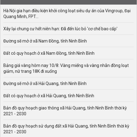
thông tin mới nhất liên quan đến kỳ tuyển sinh Đại học
2019 sẽ được liên tục cập nhật tại chuyên mục này.
Hà Nội gia hạn điều kiện khởi công loạt siêu dự án của Vingroup, Đại
Quang Minh, FPT...
Ngoài ra, hệ thống những Đề thi thử,
đề thi tham khảo
THPT quốc gia
được bộ Giáo dục và Đào tạo công bố
Xây lại chung cư hết niên hạn: Đã đến lúc bỏ 'cơ chế bao cấp'
cũng sẽ được cập nhật trên Việt Nam Mới nhằm giúp
các em thí sinh và quý thầy cô tham khảo, chuẩn bị tốt
Đường sẽ mở ở xã Nam Đồng, tỉnh Ninh Bình
nhất cho kì thi sắp tới đây.
Đất có quy hoạch ở xã Nam Đồng, tỉnh Ninh Bình
Bảng giá vàng hôm nay 10/8: Vàng miếng và vàng nhẫn đồng loạt
giảm, nữ trang 18K đi xuống
Đường sẽ mở ở xã Hải Quang, tỉnh Ninh Bình
Đất có quy hoạch ở xã Hải Quang, tỉnh Ninh Bình
Bản đồ quy hoạch giao thông xã Hải Quang, tỉnh Ninh Bình thời kỳ
2021 - 2030
Bản đồ quy hoạch sử dụng đất xã Hải Quang, tỉnh Ninh Bình thời kỳ
2021 - 2030