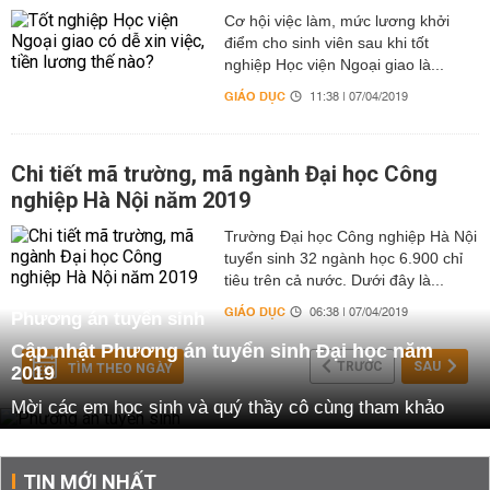
Cơ hội việc làm, mức lương khởi
điểm cho sinh viên sau khi tốt
nghiệp Học viện Ngoại giao là...
GIÁO DỤC
11:38 | 07/04/2019
Chi tiết mã trường, mã ngành Đại học Công
nghiệp Hà Nội năm 2019
Trường Đại học Công nghiệp Hà Nội
tuyển sinh 32 ngành học 6.900 chỉ
tiêu trên cả nước. Dưới đây là...
GIÁO DỤC
06:38 | 07/04/2019
Phương án tuyển sinh
Cập nhật Phương án tuyển sinh Đại học năm
TRƯỚC
SAU
TÌM THEO NGÀY
2019
Mời các em học sinh và quý thầy cô cùng tham khảo
Phương án tuyển sinh Đại học năm 2019
của các
trường Đại học trên cả nước. Theo đó, những điểm mới,
những điểm thay đổi về phương án tuyển sinh cũng như
TIN MỚI NHẤT