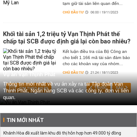
tạm giữ tài sản liên quan đến...
CHỦ ĐẦU TƯ
06:00 | 19/11/2023
Khối tài sản 1,2 triệu tỷ Vạn Thịnh Phát thế
chấp tại SCB được định giá lại còn bao nhiêu?
Kết luận điều tra của Bộ Công an
cho biết 1.166 mã tài sản đảm bảo
cho các khoản vay của nhóm...
CHỦ ĐẦU TƯ
21:24 | 18/11/2023
Vụ án Vạn Thịnh Phát
Thông tin mới nhất về vụ án xảy ra tại Tập đoàn Vạn
TRƯỚC
SAU
TÌM THEO NGÀY
Thịnh Phát, Ngân hàng SCB và các công ty, đơn vị liên
quan.
TIN MỚI NHẤT
Khánh Hòa đề xuất làm khu đô thị hỗn hợp hơn 49.000 tỷ đồng