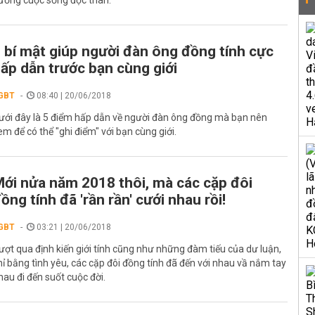
ưởng cuộc sống độc thân.
 bí mật giúp người đàn ông đồng tính cực
ấp dẫn trước bạn cùng giới
GBT
08:40 | 20/06/2018
ưới đây là 5 điểm hấp dẫn về người đàn ông đồng mà bạn nên
em để có thể "ghi điểm" với bạn cùng giới.
ới nửa năm 2018 thôi, mà các cặp đôi
ồng tính đã 'rần rần' cưới nhau rồi!
GBT
03:21 | 20/06/2018
ượt qua định kiến giới tính cũng như những đàm tiếu của dư luận,
hỉ bằng tình yêu, các cặp đôi đồng tính đã đến với nhau vầ nắm tay
hau đi đến suốt cuộc đời.