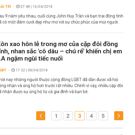
IẢI TRÍ
07:48 | 16/04/2018
au 9 năm yêu nhau, cuối cùng John Huy Trần và bạn trai đồng tính
ã có một đám cưới đẹp như mơ với sự chúc phúc của mọi người.
ôn xao hôn lễ trong mơ của cặp đôi đồng
ính, nhan sắc 'cô dâu – chú rể' khiến chị em
.A ngậm ngùi tiếc nuối
GBT
17:32 | 08/04/2018
hời nay những người thuộc cộng đồng LGBT đã dần được xã hội
ông nhận và ủng hộ hơn trước rất nhiều. Chính vì vậy, nhiều cặp đôi
ã nhận được sự ủng hộ từ cả gia đình và bạn bè.
1
2
3
4
5