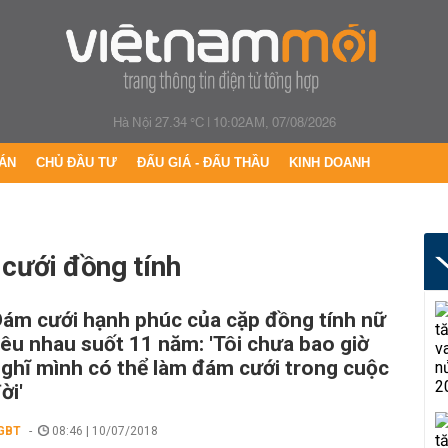
Hà Nội 27.34 °C
|
10:02AM, 07/08/2026
ÁN
CHỦ ĐẦU TƯ
ĐẤU GIÁ - ĐẤU THẦU
KINH DOANH
 cưới đồng tính
ám cưới hạnh phúc của cặp đồng tính nữ
êu nhau suốt 11 năm: 'Tôi chưa bao giờ
ghĩ mình có thể làm đám cưới trong cuộc
ời'
GBT
08:46 | 10/07/2018