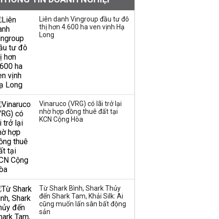
gần 500 triệu cổ phiếu,
tăng vốn lên gần
Liên danh Vingroup đầu tư đô
77.800 tỷ
thị hơn 4.600 ha ven vịnh Hạ
Long
Dàn lãnh đạo GenZ nhà
Vingroup,
Techcombank,
VPBank, PC1: Người
nắm 10.000 tỷ đồng cổ
phiếu, người làm chủ
Vinaruco (VRG) có lãi trở lại
tịch ở tuổi 27
nhờ hợp đồng thuê đất tại
KCN Cộng Hòa
Lãnh đạo Vinamilk:
Tăng quy mô đàn bò
thêm 8.000 con, đã
chốt giá nguyên liệu
đến tháng 11
Từ Shark Bình, Shark Thủy
Việt Nam muốn phát
đến Shark Tam, Khải Silk: Ai
triển quỹ hưu trí: Từ tiết
cũng muốn lấn sân bất động
kiệm gia đình thành
sản
nguồn cấp vốn dài hạn