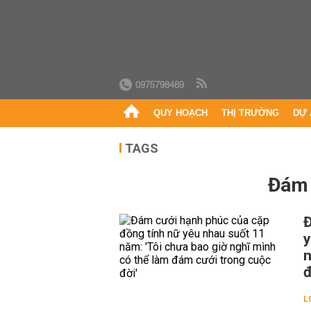
0975798489
QUY HOẠCH
THỊ TRƯỜNG
DỰ 
TAGS
đám
Đ
y
n
đ
L