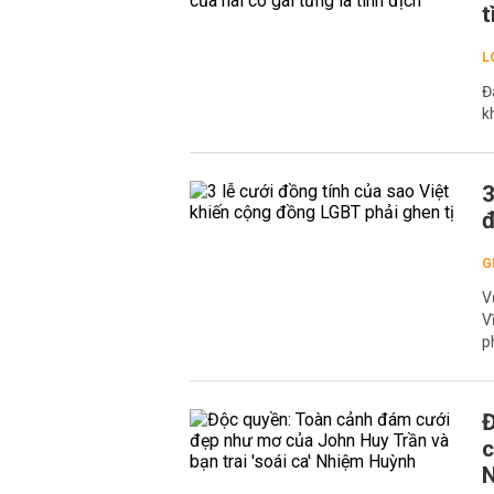
t
L
Đ
k
3
đ
G
V
V
p
Đ
c