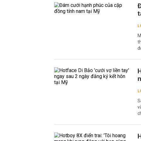
Đ
t
L
M
t
đ
H
n
L
S
v
c
H