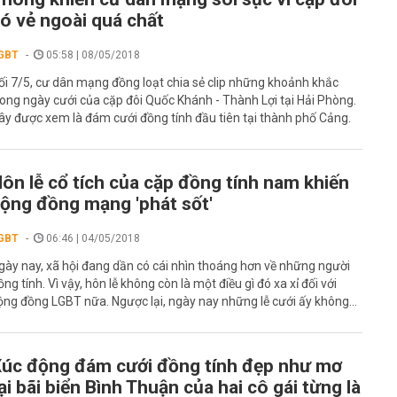
ó vẻ ngoài quá chất
GBT
05:58 | 08/05/2018
ối 7/5, cư dân mạng đồng loạt chia sẻ clip những khoảnh khắc
rong ngày cưới của cặp đôi Quốc Khánh - Thành Lợi tại Hải Phòng.
ây được xem là đám cưới đồng tính đầu tiên tại thành phố Cảng.
ôn lễ cổ tích của cặp đồng tính nam khiến
ộng đồng mạng 'phát sốt'
GBT
06:46 | 04/05/2018
gày nay, xã hội đang dần có cái nhìn thoáng hơn về những người
ồng tính. Vì vậy, hôn lễ không còn là một điều gì đó xa xỉ đối với
ộng đồng LGBT nữa. Ngược lại, ngày nay những lễ cưới ấy không...
úc động đám cưới đồng tính đẹp như mơ
ại bãi biển Bình Thuận của hai cô gái từng là