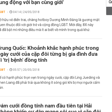
ung động với bạn cùng giới'
GBT
04:14 | 24/05/2018
ở hữu vẻ điển trai, chàng hotboy Dương Minh Đăng là gương mặt
uen thuộc đối với giới trẻ và cộng đồng LGBT. Mới đây, 8X này
ã đã bật mí những điều mà ít ai biết về mình trong quá khứ.
rung Quốc: Khoảnh khắc hạnh phúc trong
gày cưới của cặp đôi từng bị gia đình đưa
i 'trị bệnh' đồng tính
GBT
05:57 | 20/05/2018
ể có hạnh phúc trọn vẹn trong ngày cưới, cặp đôi Ling Jueding và
hen Liang đã phải trải qua không ít sóng gió khi bị mọi người cấm
ản.
ám cưới đồng tính nam đầu tiên tại Hải
hòng khiến cư dân mạng sôi sục vì cặp đôi