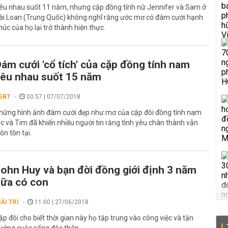
êu nhau suốt 11 năm, nhưng cặp đồng tính nữ Jennifer và Sam ở
ài Loan (Trung Quốc) không nghĩ rằng ước mơ có đám cưới hạnh
húc của họ lại trở thành hiện thực.
ám cưới 'cổ tích' của cặp đồng tính nam
êu nhau suốt 15 năm
GBT
00:57 | 07/07/2018
hững hình ảnh đám cưới đẹp như mơ của cặp đôi đồng tính nam
ic và Tim đã khiến nhiều người tin rằng tình yêu chân thành vẫn
uôn tồn tại.
ohn Huy và bạn đời đồng giới định 3 năm
ữa có con
IẢI TRÍ
11:00 | 27/06/2018
ặp đôi cho biết thời gian này họ tập trung vào công việc và tận