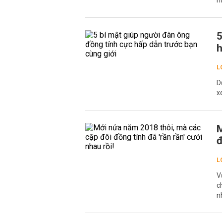
h
5
h
L
D
x
M
đ
L
V
c
n