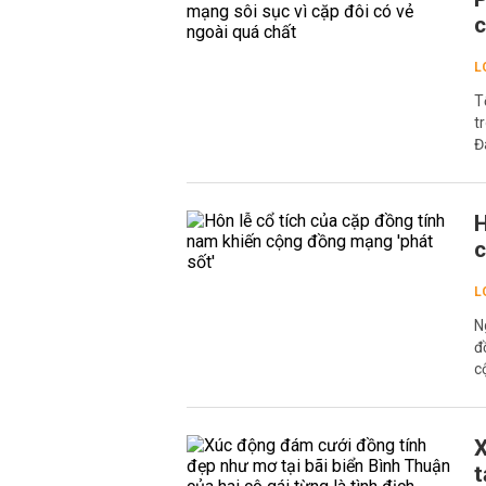
c
L
T
t
Đ
H
c
L
N
đ
c
X
t