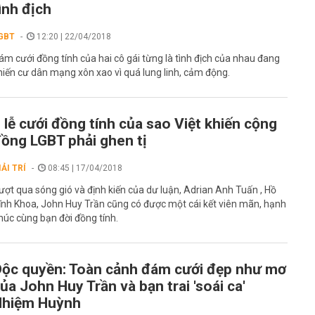
ình địch
GBT
12:20 | 22/04/2018
ám cưới đồng tính của hai cô gái từng là tình địch của nhau đang
hiến cư dân mạng xôn xao vì quá lung linh, cảm động.
 lễ cưới đồng tính của sao Việt khiến cộng
ồng LGBT phải ghen tị
IẢI TRÍ
08:45 | 17/04/2018
ượt qua sóng gió và định kiến của dư luận, Adrian Anh Tuấn , Hồ
ĩnh Khoa, John Huy Trần cũng có được một cái kết viên mãn, hạnh
húc cùng bạn đời đồng tính.
ộc quyền: Toàn cảnh đám cưới đẹp như mơ
ủa John Huy Trần và bạn trai 'soái ca'
Nhiệm Huỳnh