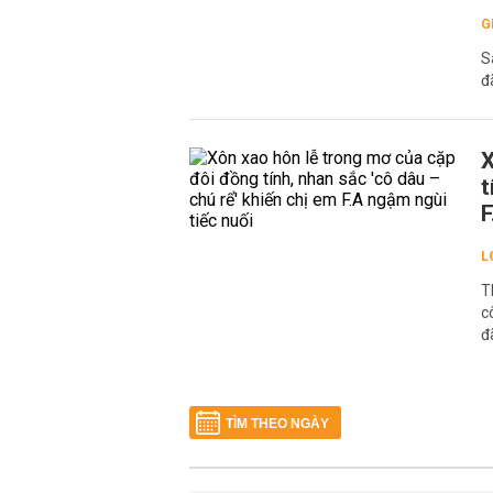
G
S
đ
X
t
F
L
T
c
đ
TÌM THEO NGÀY