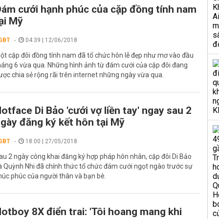
ám cưới hạnh phúc của cặp đồng tính nam
ại Mỹ
GBT
04:39 | 12/06/2018
ột cặp đôi đồng tính nam đã tổ chức hôn lễ đẹp như mơ vào đầu
háng 6 vừa qua. Những hình ảnh từ đám cưới của cặp đôi đang
ược chia sẻ rộng rãi trên internet những ngày vừa qua.
otface Di Bảo 'cưới vợ liền tay' ngay sau 2
gày đăng ký kết hôn tại Mỹ
GBT
18:00 | 27/05/2018
au 2 ngày công khai đăng ký hợp pháp hôn nhân, cặp đôi Di Bảo
à Quỳnh Nhi đã chính thức tổ chức đám cưới ngọt ngào trước sự
húc phúc của người thân và bạn bè.
otboy 8X điển trai: 'Tôi hoang mang khi