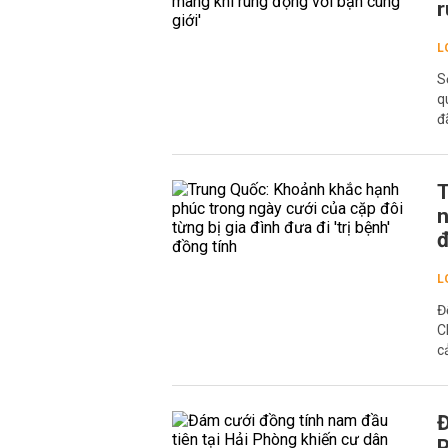
r
L
S
q
đ
T
n
đ
L
Đ
C
c
Đ
P