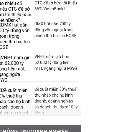
CTG để sở hữu tối thiểu
65% VietinBank?
DMX hút gần 700 tỷ
đồng vốn ngoại trong
phiên thứ hai lên HOSE
VNPT nắm giữ hơn
62.000 tỷ đồng tiền
mặt, ngang ngửa MWG
Đề xuất miễn 30% thuế
thu nhập cho hộ kinh
doanh, doanh nghiệp
có doanh thu dưới 10 tỷ
đồng
BIDV sắp phát hành
THÔNG TIN DOANH NGHIỆP