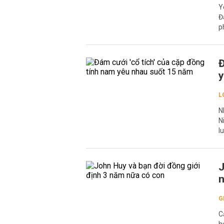
Y
Đ
p
Đ
y
L
N
N
l
J
n
G
C