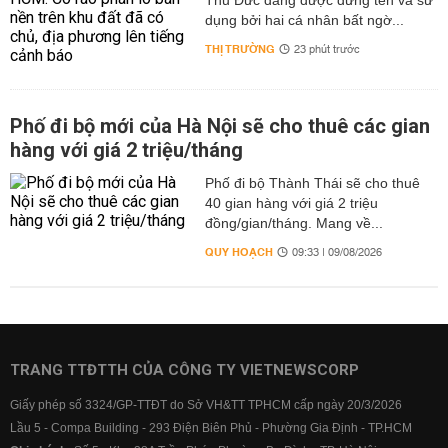
Thủ Đức đang được đứng tên và sử
dụng bởi hai cá nhân bất ngờ...
THỊ TRƯỜNG
23 phút trước
Phố đi bộ mới của Hà Nội sẽ cho thuê các gian
hàng với giá 2 triệu/tháng
Phố đi bộ Thành Thái sẽ cho thuê
40 gian hàng với giá 2 triệu
đồng/gian/tháng. Mang về...
QUY HOẠCH
09:33 | 09/08/2026
TRANG TTĐTTH CỦA CÔNG TY VIETNEWSCORP
Giấy phép số 3324/GP-TTĐT do Sở VH&TT TPHCM cấp ngày 20/3/2026
Lầu 5 - Compa Building - 293 Điện Biên Phủ - Phường Gia Định - TP.HCM