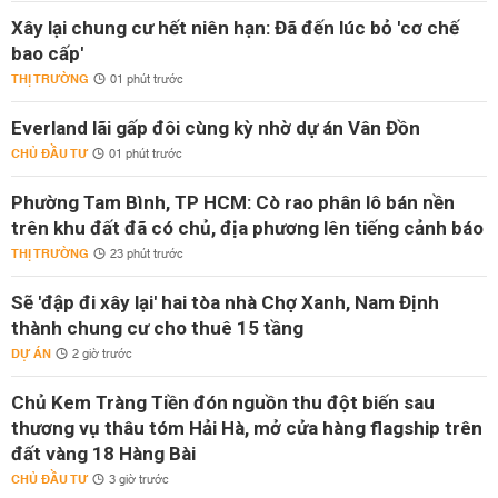
Xây lại chung cư hết niên hạn: Đã đến lúc bỏ 'cơ chế
bao cấp'
THỊ TRƯỜNG
01 phút trước
Everland lãi gấp đôi cùng kỳ nhờ dự án Vân Đồn
CHỦ ĐẦU TƯ
01 phút trước
Phường Tam Bình, TP HCM: Cò rao phân lô bán nền
trên khu đất đã có chủ, địa phương lên tiếng cảnh báo
THỊ TRƯỜNG
23 phút trước
Sẽ 'đập đi xây lại' hai tòa nhà Chợ Xanh, Nam Định
thành chung cư cho thuê 15 tầng
DỰ ÁN
2 giờ trước
Chủ Kem Tràng Tiền đón nguồn thu đột biến sau
thương vụ thâu tóm Hải Hà, mở cửa hàng flagship trên
đất vàng 18 Hàng Bài
CHỦ ĐẦU TƯ
3 giờ trước