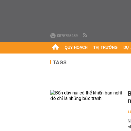
0975798489
QUY HOẠCH
THỊ TRƯỜNG
DỰ 
TAGS
B
n
L
N
n