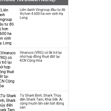
mặt, ngang ngửa MWG
Liên danh Vingroup đầu tư đô
thị hơn 4.600 ha ven vịnh Hạ
Long
Chuyên gia Phạm Xuân
Hoè chỉ ra 6 nguyên
nhân khiến dòng vốn
trong nền kinh tế còn
'tắc nghẽn'
Đề xuất miễn 30% thuế
Vinaruco (VRG) có lãi trở lại
thu nhập cho hộ kinh
nhờ hợp đồng thuê đất tại
KCN Cộng Hòa
doanh, doanh nghiệp
có doanh thu dưới 10 tỷ
đồng
BIDV sắp phát hành
gần 500 triệu cổ phiếu,
tăng vốn lên gần
Từ Shark Bình, Shark Thủy
77.800 tỷ
đến Shark Tam, Khải Silk: Ai
cũng muốn lấn sân bất động
sản