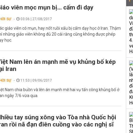
iáo viên mọc mụn bị... cấm đi dạy
HỜI SỰ
03:06 | 27/08/2017
ác giáo viên có mụn, hay nốt ruồi xấu bị cấm dạy học ở Iran. Thậm
hí những giáo viên không đủ 20 cái răng cũng không được phép
ạy học.
iệt Nam lên án mạnh mẽ vụ khủng bố kép
ại Iran
HỜI SỰ
11:53 | 09/06/2017
iệt Nam chia buồn và lên án mạnh mẽ hai vụ tấn công khủng bố ở
ran ngày 7/6 vừa qua.
hiều tay súng xông vào Tòa nhà Quốc hội
ran rồi nã đạn điên cuồng vào các nghị sĩ