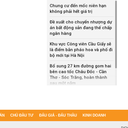
Chung cư đến mốc niên hạn
không phải hết giá trị
Đề xuất cho chuyển nhượng dự
án bất động sản đang thế chấp
ngân hàng
Khu vực Công viên Cầu Giấy sẽ
là điểm bắn pháo hoa và phố đi
bộ mới tại Hà Nội
Bổ sung 27 km đường gom hai
bên cao tốc Châu Đốc - Cần
Thơ - Sóc Trăng, hoàn thành
sau một năm
Khánh Hòa đề xuất làm khu đô
thị hỗn hợp hơn 49.000 tỷ đồng
ÁN
CHỦ ĐẦU TƯ
ĐẤU GIÁ - ĐẤU THẦU
KINH DOANH