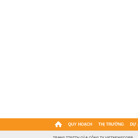
QUY HOẠCH
THỊ TRƯỜNG
DỰ 