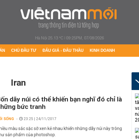
Hà Nội 25.13 °C
|
09:25PM, 07/08/2026
ÁN
CHỦ ĐẦU TƯ
ĐẤU GIÁ - ĐẤU THẦU
KINH DOANH
Iran
ốn dãy núi có thể khiến bạn nghĩ đó chỉ là
hững bức tranh
ỐI SỐNG
23:25 | 24/11/2017
hiều màu sắc sặc sỡ xen kẻ nhau khiến những dãy núi này trông
hư sản phẩm của photoshop.