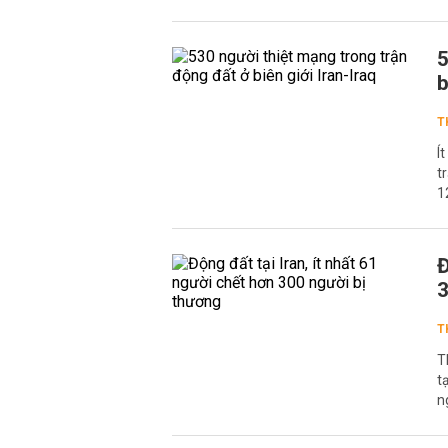
5
b
T
Í
t
1
Đ
3
T
T
t
n