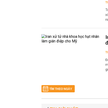
T
T
x
n
I
đ
T
Đ
m
g
TÌM THEO NGÀY