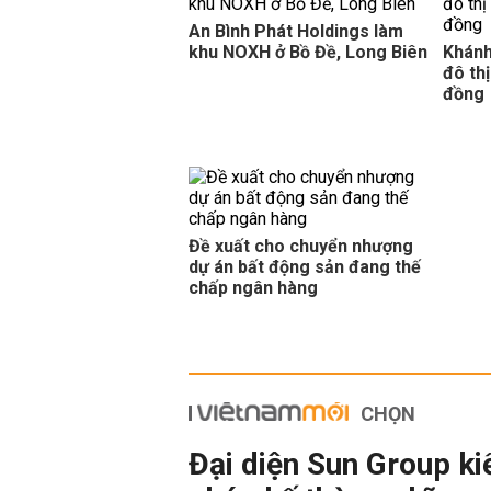
Đề xuất 28 khu đô thị nén dọc đ
An Bình Phát Holdings làm
QUY HOẠCH
09:37 | 07/08/2026
khu NOXH ở Bồ Đề, Long Biên
Khánh
Khu vực Công viên Cầu Giấy sẽ là
đô th
đồng
QUY HOẠCH
06:45 | 07/08/2026
Bổ sung 27 km đường gom hai bên
thành sau một năm
QUY HOẠCH
06:30 | 07/08/2026
Đề xuất cho chuyển nhượng
dự án bất động sản đang thế
chấp ngân hàng
CHỌN
Đại diện Sun Group ki