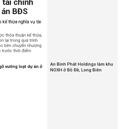
 tài chính
 án BĐS
ợc thỏa thuận kế thừa,
n lại trong quá trình
uộc bên chuyển nhượng
h trước thời điểm
An Bình Phát Holdings làm khu
gỡ vướng loạt dự án ở
NOXH ở Bồ Đề, Long Biên