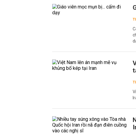
G
T
C
c
d
V
t
T
V
I
N
I