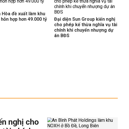
ường sắt TP HCM - Cần Thơ
 Hòa đề xuất làm khu
 điểm bắn pháo hoa và phố đi bộ mới tại Hà Nội
ị hỗn hợp hơn 49.000 tỷ
Đại diện Sun Group kiến nghị
cho phép kế thừa nghĩa vụ tài
chính khi chuyển nhượng dự
 cao tốc Châu Đốc - Cần Thơ - Sóc Trăng, hoàn
án BĐS
ến nghị cho