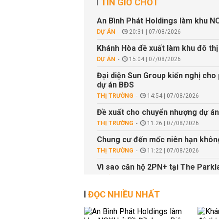
TIN GIỜ CHÓT
An Bình Phát Holdings làm khu N
DỰ ÁN
20:31 | 07/08/2026
Khánh Hòa đề xuất làm khu đô thị
DỰ ÁN
15:04 | 07/08/2026
Đại diện Sun Group kiến nghị cho
dự án BĐS
THỊ TRƯỜNG
14:54 | 07/08/2026
Đề xuất cho chuyển nhượng dự án
THỊ TRƯỜNG
11:26 | 07/08/2026
Chung cư đến mốc niên hạn không 
THỊ TRƯỜNG
11:22 | 07/08/2026
Vì sao căn hộ 2PN+ tại The Parkla
DỰ ÁN
11:00 | 07/08/2026
ĐỌC NHIỀU NHẤT
9 km tường chống ồn trên Vành đ
QUY HOẠCH
09:55 | 07/08/2026