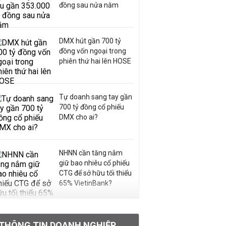
đồng sau nửa năm
DMX hút gần 700 tỷ
đồng vốn ngoại trong
phiên thứ hai lên HOSE
Tự doanh sang tay gần
700 tỷ đồng cổ phiếu
DMX cho ai?
NHNN cần tăng nắm
giữ bao nhiêu cổ phiếu
CTG để sở hữu tối thiểu
65% VietinBank?
VNPT nắm giữ hơn
62.000 tỷ đồng tiền
THÔNG TIN DOANH NGHIỆP