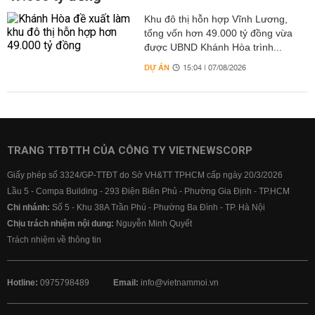
Khu đô thị hỗn hợp Vĩnh Lương,
tổng vốn hơn 49.000 tỷ đồng vừa
được UBND Khánh Hòa trình...
DỰ ÁN
15:04 | 07/08/2026
TRANG TTĐTTH CỦA CÔNG TY VIETNEWSCORP
Giấy phép số 3324/GP-TTĐT do Sở VH&TT TPHCM cấp ngày 20/3/2026
Lầu 5 - Compa Building - 293 Điện Biên Phủ - Phường Gia Định - TP.HCM
Chi nhánh:
Số 5 - Khu 38A Trần Phú - Phường Ba Đình - TP. Hà Nội
Chịu trách nhiệm nội dung:
Nguyễn Minh Quyết
Trách nhiệm về thông tin
Hotline:
0975798489
Email:
info@vietnammoi.vn