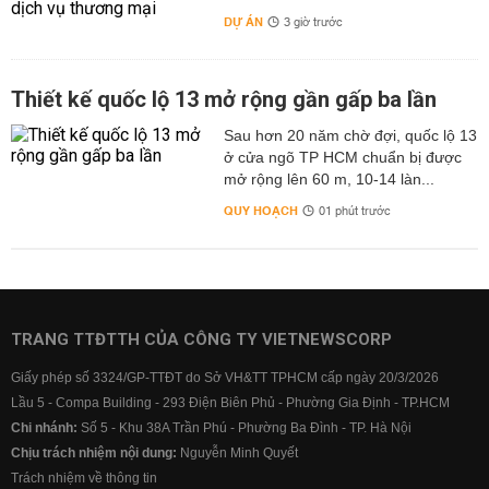
DỰ ÁN
3 giờ trước
Thiết kế quốc lộ 13 mở rộng gần gấp ba lần
Sau hơn 20 năm chờ đợi, quốc lộ 13
ở cửa ngõ TP HCM chuẩn bị được
mở rộng lên 60 m, 10-14 làn...
QUY HOẠCH
01 phút trước
TRANG TTĐTTH CỦA CÔNG TY VIETNEWSCORP
Giấy phép số 3324/GP-TTĐT do Sở VH&TT TPHCM cấp ngày 20/3/2026
Lầu 5 - Compa Building - 293 Điện Biên Phủ - Phường Gia Định - TP.HCM
Chi nhánh:
Số 5 - Khu 38A Trần Phú - Phường Ba Đình - TP. Hà Nội
Chịu trách nhiệm nội dung:
Nguyễn Minh Quyết
Trách nhiệm về thông tin