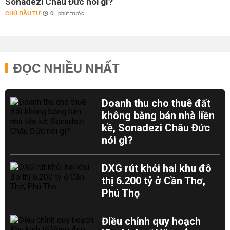
Sonadezi Châu Đức nói gì?
CHỦ ĐẦU TƯ
01 phút trước
ĐỌC NHIỀU NHẤT
Doanh thu cho thuê đất
không bằng bán nhà liền
kề, Sonadezi Châu Đức
nói gì?
DXG rút khỏi hai khu đô
thị 6.200 tỷ ở Cần Thơ,
Phú Thọ
Điều chỉnh quy hoạch