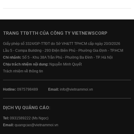
TRANG TTĐTTH CỦA CÔNG TY VIETNEWSCORP
Giấy phép số 3324/GP-TTĐT do Sở VH&TT TPHCM cấp ngày 20/3/2026
Lầu 5 - Compa Building - 293 Điện Biên Phủ - Phường Gia Định - TP.HCM
Chi nhánh:
Số 5 - Khu 38A Trần Phú - Phường Ba Đình - TP. Hà Nội
Chịu trách nhiệm nội dung:
Nguyễn Minh Quyết
Trách nhiệm về thông tin
Hotline:
0975798489
Email:
info@vietnammoi.vn
DỊCH VỤ QUẢNG CÁO:
Tel:
0931589222 (Ms Ngọc)
Email:
quangcao@vietnammoi.vn