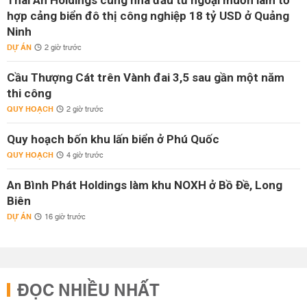
Thái An Holdings cùng nhà đầu tư ngoại muốn làm tổ
hợp cảng biển đô thị công nghiệp 18 tỷ USD ở Quảng
Ninh
DỰ ÁN
2 giờ trước
Cầu Thượng Cát trên Vành đai 3,5 sau gần một năm
thi công
QUY HOẠCH
2 giờ trước
Quy hoạch bốn khu lấn biển ở Phú Quốc
QUY HOẠCH
4 giờ trước
An Bình Phát Holdings làm khu NOXH ở Bồ Đề, Long
Biên
DỰ ÁN
16 giờ trước
ĐỌC NHIỀU NHẤT