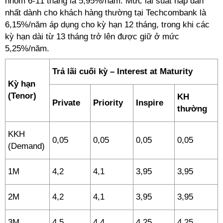
nhóm 6-11 tháng là 5,95%/năm. Mức lãi suất hấp dẫn
nhất dành cho khách hàng thường tại Techcombank là
6,15%/năm áp dụng cho kỳ hạn 12 tháng, trong khi các
kỳ hạn dài từ 13 tháng trở lên được giữ ở mức
5,25%/năm.
Trả lãi cuối kỳ – Interest at Maturity
Kỳ hạn
(Tenor)
KH
Private
Priority
Inspire
thường
KKH
0,05
0,05
0,05
0,05
(Demand)
1M
4,2
4,1
3,95
3,95
2M
4,2
4,1
3,95
3,95
3M
4,5
4,4
4,25
4,25