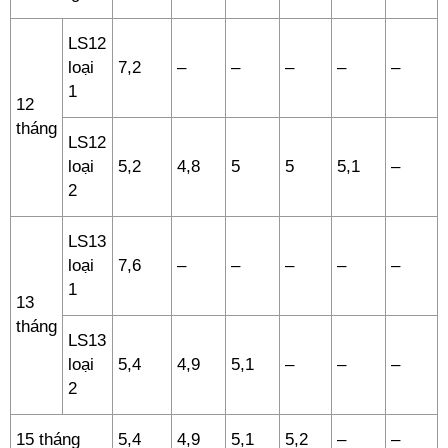
LS12
loại
7,2
–
–
–
–
–
1
12
tháng
LS12
loại
5,2
4,8
5
5
5,1
–
2
LS13
loại
7,6
–
–
–
–
–
1
13
tháng
LS13
loại
5,4
4,9
5,1
–
–
–
2
15 tháng
5,4
4,9
5,1
5,2
–
–