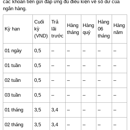
các khoản tiền gửi đáp ứng đủ điều kiện về số dư của
ngân hàng.
Cuối
Trả
Hàng
Hàng
Hàng
Hàng
Kỳ hạn
kỳ
lãi
06
tháng
quý
năm
(VND)
trước
tháng
01 ngày
0,5
–
–
–
–
–
01 tuần
0,5
–
–
–
–
–
02 tuần
0,5
–
–
–
–
–
03 tuần
0,5
–
–
–
–
–
01 tháng
3,5
3,4
–
–
–
–
02 tháng
3,5
3,4
–
–
–
–