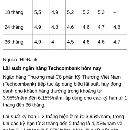
18 tháng
5,5
4,9
5,2
5,2
5,3
–
24 tháng
4,9
4,3
4,6
4,6
4,7
4,8
36 tháng
4,9
4
4,5
4,6
4,6
4,7
Nguồn: HDBank
Lãi suất ngân hàng Techcombank hôm nay
Ngân hàng Thương mại Cổ phần Kỹ Thương Việt Nam
(Techcombank) tiếp tục áp dụng biểu lãi suất huy động
dành cho khách hàng thường trong khoảng từ
3,95%/năm đến 6,15%/năm, áp dụng cho các kỳ hạn từ 1
tháng đến 36 tháng.
Lãi suất kỳ hạn 1-2 tháng hiện ở mức 3,95%/năm, trong
khi các kỳ hạn từ 3 tháng đến 5 tháng là 4,25%/năm và