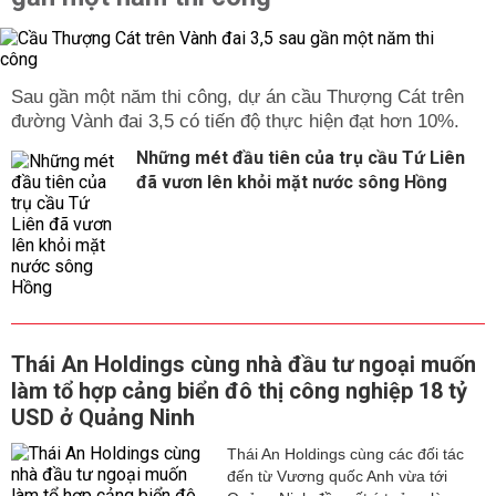
Khách hàng có thể lựa chọn nhận lãi suất định kỳ hoặc
cuối kỳ.
Rút trước hạn vẫn được nhận lãi suất không kỳ hạn.
2. Tiết Kiệm Online
Sau gần một năm thi công, dự án cầu Thượng Cát trên
Gửi tiết kiệm online giúp khách hàng thực hiện giao dịch
đường Vành đai 3,5 có tiến độ thực hiện đạt hơn 10%.
nhanh chóng qua ứng dụng hoặc website của HDBank.
Những mét đầu tiên của trụ cầu Tứ Liên
Ưu điểm nổi bật:
đã vươn lên khỏi mặt nước sông Hồng
Lãi suất hấp dẫn hơn so với gửi tiết kiệm tại quầy.
Thực hiện gửi và tất toán bất cứ lúc nào, mọi nơi.
An toàn, bảo mật cao.
3. Tiết Kiệm Tích Lũy
Sản phẩm này phù hợp với những khách hàng muốn tích
lũy tài chính dần dần, tạo nền tảng vững chắc cho tương
lai. Một số đặc điểm:
Thái An Holdings cùng nhà đầu tư ngoại muốn
Gửi tiền định kỳ theo tháng với số tiền linh hoạt.
làm tổ hợp cảng biển đô thị công nghiệp 18 tỷ
Hỗ trợ tích lũy dài hạn với lãi suất hấp dẫn.
USD ở Quảng Ninh
Dễ dàng rút vốn khi cần mà vẫn bảo toàn lợi ích.
Thái An Holdings cùng các đối tác
4. Tiết Kiệm Linh Hoạt
đến từ Vương quốc Anh vừa tới
Tiết kiệm linh hoạt cho phép khách hàng chủ động trong