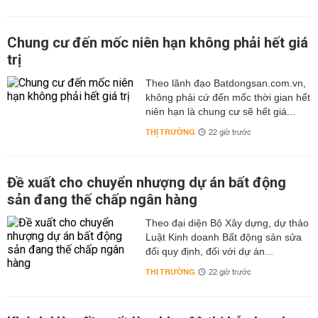
để phù hợp với tình hình chung.
Lạm Phát Và Biến Động
Kinh Tế: Khi tỷ lệ lạm phát tăng, ngân hàng có thể nâng
Chung cư đến mốc niên hạn không phải hết giá
lãi suất để duy trì giá trị thực của tiền gửi và thu hút
khách hàng.
trị
Cạnh Tranh Giữa Các Ngân Hàng: HDBank
luôn phải điều chỉnh lãi suất để giữ chân khách hàng
Theo lãnh đạo Batdongsan.com.vn,
trước sự cạnh tranh của các ngân hàng thương mại
không phải cứ đến mốc thời gian hết
khác như Vietcombank, ACB, Techcombank...
Thời Gian
niên hạn là chung cư sẽ hết giá...
Và Hình Thức Gửi Tiết Kiệm:
Tiền gửi kỳ hạn dài thường
THỊ TRƯỜNG
22 giờ trước
có lãi suất cao hơn.
Gửi tiết kiệm online có thể hưởng
ưu đãi lãi suất tốt hơn so với gửi tại quầy.
So Sánh Lãi Suất Ngân Hàng HDBank Với Các Ngân
Đề xuất cho chuyển nhượng dự án bất động
Hàng Khác
sản đang thế chấp ngân hàng
So với các ngân hàng cùng phân khúc, lãi suất của
Theo đại diện Bộ Xây dựng, dự thảo
HDBank có những điểm nổi bật như:
Luật Kinh doanh Bất động sản sửa
Mức lãi suất hấp dẫn: HDBank thường có mức lãi suất
đổi quy định, đối với dự án...
nhỉnh hơn so với các ngân hàng lớn như Vietcombank,
THỊ TRƯỜNG
22 giờ trước
BIDV.
Sản phẩm tiết kiệm đa dạng: Đáp ứng nhiều nhu cầu khác
nhau từ ngắn hạn đến dài hạn.