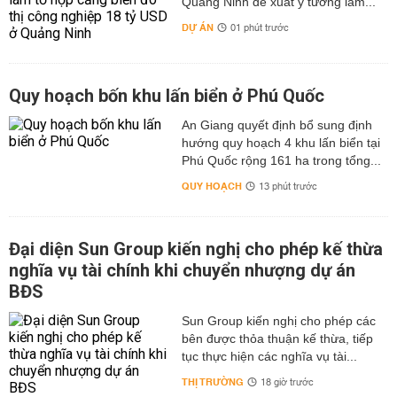
Quảng Ninh đề xuất ý tưởng làm...
việc quản lý tài chính:
DỰ ÁN
01 phút trước
Có thể rút một phần tiền mà vẫn hưởng lãi suất cao trên
số tiền còn lại.
Phù hợp với khách hàng cần nguồn tài chính linh động
Quy hoạch bốn khu lấn biển ở Phú Quốc
nhưng vẫn muốn sinh lời từ khoản tiền gửi.
Để biết chính xác mức lãi suất áp dụng tại thời điểm hiện
An Giang quyết định bổ sung định
tại, khách hàng nên truy cập website chính thức của
hướng quy hoạch 4 khu lấn biển tại
Phú Quốc rộng 161 ha trong tổng...
HDBank hoặc liên hệ trực tiếp với ngân hàng.
Các Sản
Phẩm Tiết Kiệm Đặc Biệt: HDBank còn cung cấp các sản
QUY HOẠCH
13 phút trước
phẩm tiết kiệm dành cho trẻ em, tiết kiệm hưu trí và các
chương trình ưu đãi khác cho khách hàng thân thiết.
Đại diện Sun Group kiến nghị cho phép kế thừa
Các Yếu Tố Ảnh Hưởng Đến Lãi Suất Ngân Hàng
HDBank
nghĩa vụ tài chính khi chuyển nhượng dự án
BĐS
Lãi suất ngân hàng không cố định mà có sự điều chỉnh
theo thời gian, chịu ảnh hưởng bởi nhiều yếu tố:
Chính
Sun Group kiến nghị cho phép các
Sách Tiền Tệ Của Ngân Hàng Nhà Nước: Ngân hàng
bên được thỏa thuận kế thừa, tiếp
Nhà nước có vai trò quan trọng trong việc điều tiết lãi
tục thực hiện các nghĩa vụ tài...
suất trên thị trường. Khi lãi suất điều hành thay đổi,
THỊ TRƯỜNG
18 giờ trước
HDBank cũng sẽ điều chỉnh lãi suất huy động và cho vay