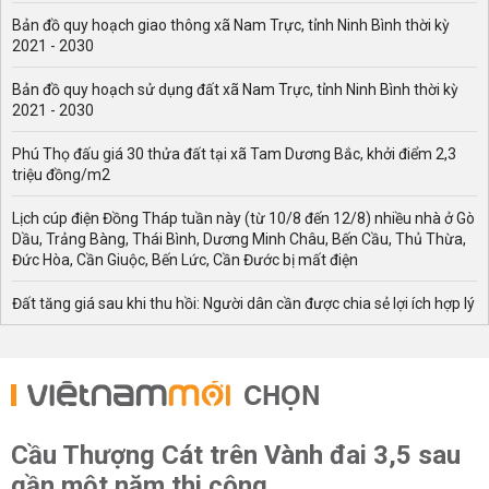
kỳ hạn dài.
Hình thức gửi tiền: Gửi tiết kiệm trực tuyến
Bản đồ quy hoạch giao thông xã Nam Trực, tỉnh Ninh Bình thời kỳ
có thể có mức lãi suất ưu đãi hơn so với gửi tại quầy.
Số
2021 - 2030
tiền gửi: Số tiền càng lớn, khách hàng có thể hưởng mức
lãi suất tốt hơn.
Chính sách ưu đãi: HDBank thường
Bản đồ quy hoạch sử dụng đất xã Nam Trực, tỉnh Ninh Bình thời kỳ
xuyên triển khai các chương trình khuyến mãi hấp dẫn,
2021 - 2030
giúp khách hàng tối ưu lợi nhuận.
Để biết chính xác mức
Phú Thọ đấu giá 30 thửa đất tại xã Tam Dương Bắc, khởi điểm 2,3
lãi suất áp dụng tại thời điểm hiện tại, khách hàng nên
triệu đồng/m2
truy cập website chính thức của HDBank hoặc liên hệ
trực tiếp với ngân hàng.
Lịch cúp điện Đồng Tháp tuần này (từ 10/8 đến 12/8) nhiều nhà ở Gò
Các Hình Thức Gửi Tiết Kiệm Tại HDBank
Dầu, Trảng Bàng, Thái Bình, Dương Minh Châu, Bến Cầu, Thủ Thừa,
Đức Hòa, Cần Giuộc, Bến Lức, Cần Đước bị mất điện
HDBank cung cấp nhiều sản phẩm tiết kiệm phù hợp với
từng nhu cầu của khách hàng:
Đất tăng giá sau khi thu hồi: Người dân cần được chia sẻ lợi ích hợp lý
1. Tiết Kiệm Có Kỳ Hạn
Tiết kiệm có kỳ hạn là hình thức gửi tiền truyền thống,
CHỌN
phù hợp với những khách hàng mong muốn nhận được
mức lãi suất cao hơn so với tiền gửi không kỳ hạn. Đặc
điểm của hình thức này:
Cầu Thượng Cát trên Vành đai 3,5 sau
Kỳ hạn linh hoạt từ 1 tháng đến trên 36 tháng.
gần một năm thi công