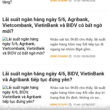
KINH DOANH
10:39 | 06/06/2026
Lãi suất ngân hàng ngày 5/6, Agribank,
Vietcombank, VietinBank và BIDV có bất ngờ
mới?
Khảo sát lúc 9h30 cho thấy, lãi suất
ngân hàng hôm nay 5/6 tiếp tục đi
ngang tại nhóm Big4 gồm...
KINH DOANH
10:28 | 05/06/2026
Lãi suất ngân hàng ngày 4/6, BIDV, VietinBank
và Agribank tiếp tục đứng yên?
Khảo sát lúc 9h30 cho thấy, lãi suất
ngân hàng hôm nay 4/6 vẫn duy trì
trạng thái ổn định, không có sự...
KINH DOANH
10:44 | 04/06/2026
Lãi suất ngân hàng HDBank 08/08 | Bảng lãi suất mới