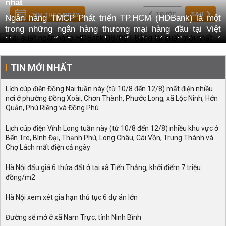
nhất
TRƯỚC
SAU
TÌM THEO NGÀY
Ngân hàng TMCP Phát triển TP.HCM (HDBank) là một
trong những ngân hàng thương mại hàng đầu tại Việt
Nam, cung cấp đa dạng sản phẩm tài chính dành cho cá
nhân và doanh nghiệp. Với chính sách lãi suất cạnh
tranh, HDBank luôn mang đến cho khách hàng nhiều lựa
TIN MỚI NHẤT
chọn gửi tiết kiệm với mức lợi nhuận tối ưu.
Trong bối cảnh thị trường tài chính biến động, việc cập
Lịch cúp điện Đồng Nai tuần này (từ 10/8 đến 12/8) mất điện nhiều
nơi ở phường Đồng Xoài, Chơn Thành, Phước Long, xã Lộc Ninh, Hớn
nhật lãi suất ngân hàng HDBank thường xuyên sẽ giúp
Quản, Phú Riềng và Đồng Phú
khách hàng đưa ra quyết định phù hợp nhất với kế hoạch
tài chính của mình. Bài viết này sẽ cung cấp thông tin chi
Lịch cúp điện Vĩnh Long tuần này (từ 10/8 đến 12/8) nhiều khu vực ở
tiết về các yếu tố ảnh hưởng đến lãi suất, so sánh với
Bến Tre, Bình Đại, Thạnh Phú, Long Châu, Cái Vồn, Trung Thành và
các ngân hàng khác và xu hướng biến động trong thời
Chợ Lách mất điện cả ngày
gian gần đây.
Hà Nội đấu giá 6 thửa đất ở tại xã Tiến Thắng, khởi điểm 7 triệu
Tổng quan Lãi Suất Ngân Hàng HDBank
đồng/m2
HDBank cung cấp nhiều sản phẩm tiết kiệm với mức lãi
Hà Nội xem xét gia hạn thủ tục 6 dự án lớn
suất linh hoạt, đáp ứng nhu cầu của từng nhóm khách
hàng. Các yếu tố quyết định mức lãi suất bao gồm:
Kỳ
Đường sẽ mở ở xã Nam Trực, tỉnh Ninh Bình
hạn gửi tiết kiệm: Lãi suất thường cao hơn đối với các