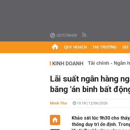
0975798489
QUY HOẠCH
THỊ TRƯỜNG
DỰ 
KINH DOANH
Tài chính - Ngân 
Lãi suất ngân hàng ng
băng ‘án binh bất độn
Minh Thư
10:18 | 12/06/2026
Khảo sát lúc 9h30 cho thấ
thống duy trì ổn định. Tro