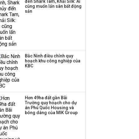
đến Shark Tam, Khải Silk: Ai
Sacombank phát hành
cũng muốn lấn sân bất động
ba đợt trái phiếu thu về
sản
hơn 3.600 tỷ, lãi suất
trả lên tới 10%/năm
Bắc Ninh điều chỉnh quy
hoạch khu công nghiệp của
KBC
Hơn 49ha đất gần Bãi
Trường quy hoạch cho dự
án Phú Quốc Housing và
bóng dáng của MIK Group