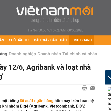
Hà Nội 30.56 °C
|
07:27AM, 06/08/2026
ÁN
CHỦ ĐẦU TƯ
ĐẤU GIÁ - ĐẤU THẦU
KINH DOANH
hàng
Doanh nghiệp
Doanh nhân
Tài chính cá nhân
ày 12/6, Agribank và loạt nhà
g’
y, mặt bằng
lãi suất ngân hàng
hôm nay trên toàn hệ
ng khi nhóm Big4 (Agribank, Vietcombank, BIDV,