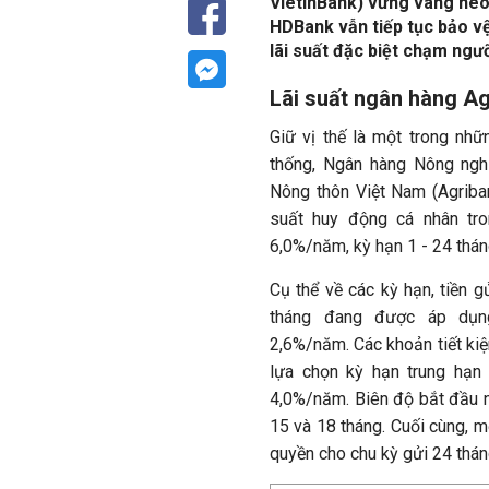
VietinBank) vững vàng neo
HDBank vẫn tiếp tục bảo v
lãi suất đặc biệt chạm ng
Lãi suất ngân hàng A
Giữ vị thế là một trong nhữ
thống, Ngân hàng Nông nghi
Nông thôn Việt Nam (Agribank
suất huy động cá nhân tro
6,0%/năm, kỳ hạn 1 - 24 thán
Cụ thể về các kỳ hạn, tiền g
tháng đang được áp dụn
2,6%/năm. Các khoản tiết ki
lựa chọn kỳ hạn trung hạn
4,0%/năm. Biên độ bắt đầu n
15 và 18 tháng. Cuối cùng, 
quyền cho chu kỳ gửi 24 thán