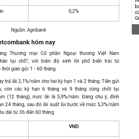
án
0,2%
Nguồn:
Agribank
ietcombank hôm nay
hàng Thương mại Cổ phần Ngoại thương Việt Nam
ân tại chỗ", với biên độ sinh lời phổ biến trải từ
hời gian gửi 1 - 60 tháng.
này trả lãi 2,1%/năm cho hai kỳ hạn 1 và 2 tháng. Tiền gửi
 còn các kỳ hạn 6 tháng và 9 tháng cùng chốt tại
ăm (12 tháng), mức lãi là 5,9%/năm. Đáng chú ý, đỉnh
n 24 tháng, sau đó lãi suất lùi bước về mức 5,3%/năm
êu dài từ 36 đến 60 tháng.
VND