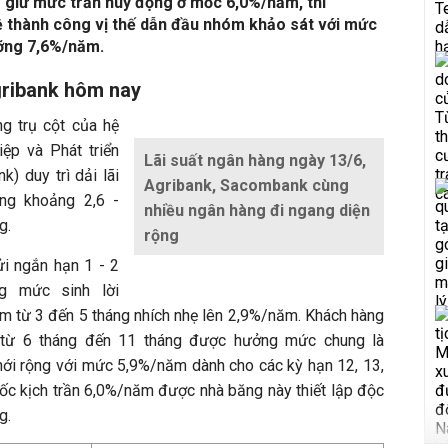
 giữ mức trần huy động ở mốc 6,0%/năm, thì
ệ thành công vị thế dẫn đầu nhóm khảo sát với mức
ưỡng 7,6%/năm.
gribank hôm nay
ng trụ cột của hệ
ệp và Phát triển
Lãi suất ngân hàng ngày 13/6,
) duy trì dải lãi
Agribank, Sacombank cùng
ng khoảng 2,6 -
nhiều ngân hàng đi ngang diện
g.
rộng
ửi ngắn hạn 1 - 2
g mức sinh lời
ệm từ 3 đến 5 tháng nhích nhẹ lên 2,9%/năm. Khách hàng
 từ 6 tháng đến 11 tháng được hưởng mức chung là
ới rộng với mức 5,9%/năm dành cho các kỳ hạn 12, 13,
mốc kịch trần 6,0%/năm được nhà băng này thiết lập độc
g.