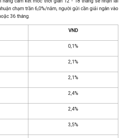
h hàng cam kết mốc thời gian 12 - 18 tháng sẽ nhận lãi
 nhuận chạm trần 6,0%/năm, người gửi cần giải ngân vào
hoặc 36 tháng.
VND
0,1%
2,1%
2,1%
2,4%
2,4%
3,5%