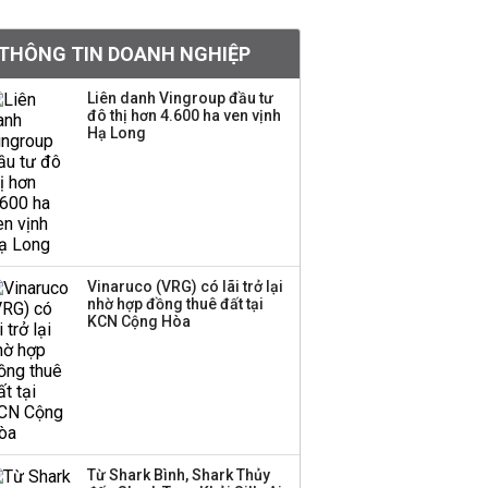
PNJ triệu tập họp bất
thường, dự kiến điều
THÔNG TIN DOANH NGHIỆP
chỉnh kế hoạch kinh
doanh 2026
Liên danh Vingroup đầu tư
đô thị hơn 4.600 ha ven vịnh
Kinh Bắc dự kiến cho
Hạ Long
thuê tối thiểu 100 ha
đất công nghiệp trong
nửa cuối năm
Trung Quốc tung đòn
đáp trả, siết xuất khẩu
Vinaruco (VRG) có lãi trở lại
drone và trừng phạt
nhờ hợp đồng thuê đất tại
doanh nghiệp Mỹ
KCN Cộng Hòa
Keppel ký thỏa thuận
bán toàn bộ vốn tại
Empire City, dự kiến thu
về 270 triệu USD
Từ Shark Bình, Shark Thủy