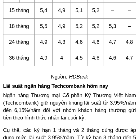
15 tháng
5,4
4,9
5,1
5,2
–
–
18 tháng
5,5
4,9
5,2
5,2
5,3
–
24 tháng
4,9
4,3
4,6
4,6
4,7
4,8
36 tháng
4,9
4
4,5
4,6
4,6
4,7
Nguồn:
HDBank
Lãi suất ngân hàng Techcombank hôm nay
Ngân hàng Thương mại Cổ phần Kỹ Thương Việt Nam
(Techcombank) giữ nguyên khung lãi suất từ 3,95%/năm
đến 6,15%/năm đối với nhóm khách hàng thường gửi
tiền theo hình thức nhận lãi cuối kỳ.
Cụ thể, các kỳ hạn 1 tháng và 2 tháng cùng được áp
dụng mức lãi suất 3,95%/năm. Từ kỳ hạn 3 tháng đến 5