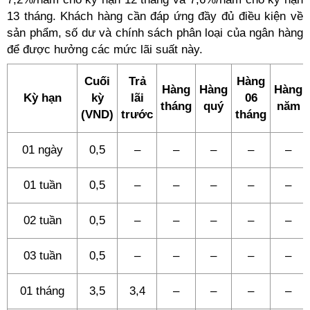
13 tháng. Khách hàng cần đáp ứng đầy đủ điều kiện về
sản phẩm, số dư và chính sách phân loại của ngân hàng
để được hưởng các mức lãi suất này.
Cuối
Trả
Hàng
Hàng
Hàng
Hàng
Kỳ hạn
kỳ
lãi
06
tháng
quý
năm
(VND)
trước
tháng
01 ngày
0,5
–
–
–
–
–
01 tuần
0,5
–
–
–
–
–
02 tuần
0,5
–
–
–
–
–
03 tuần
0,5
–
–
–
–
–
01 tháng
3,5
3,4
–
–
–
–