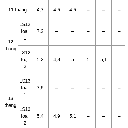
11 tháng
4,7
4,5
4,5
–
–
–
LS12
loại
7,2
–
–
–
–
–
1
12
tháng
LS12
loại
5,2
4,8
5
5
5,1
–
2
LS13
loại
7,6
–
–
–
–
–
1
13
tháng
LS13
loại
5,4
4,9
5,1
–
–
–
2