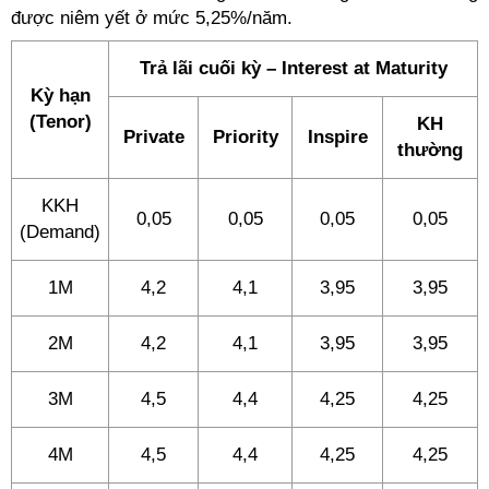
được niêm yết ở mức 5,25%/năm.
Trả lãi cuối kỳ – Interest at Maturity
Kỳ hạn
(Tenor)
KH
Private
Priority
Inspire
thường
KKH
0,05
0,05
0,05
0,05
(Demand)
1M
4,2
4,1
3,95
3,95
2M
4,2
4,1
3,95
3,95
3M
4,5
4,4
4,25
4,25
4M
4,5
4,4
4,25
4,25