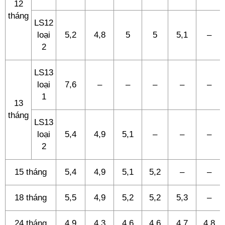
12
tháng
LS12
loại
5,2
4,8
5
5
5,1
–
2
LS13
loại
7,6
–
–
–
–
–
1
13
tháng
LS13
loại
5,4
4,9
5,1
–
–
–
2
15 tháng
5,4
4,9
5,1
5,2
–
–
18 tháng
5,5
4,9
5,2
5,2
5,3
–
24 tháng
4,9
4,3
4,6
4,6
4,7
4,8