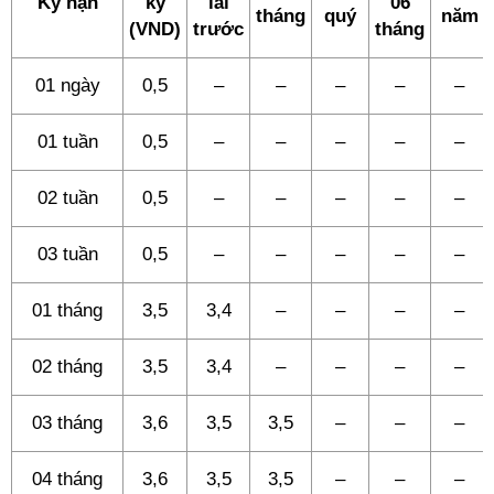
Kỳ hạn
kỳ
lãi
06
tháng
quý
năm
(VND)
trước
tháng
01 ngày
0,5
–
–
–
–
–
01 tuần
0,5
–
–
–
–
–
02 tuần
0,5
–
–
–
–
–
03 tuần
0,5
–
–
–
–
–
01 tháng
3,5
3,4
–
–
–
–
02 tháng
3,5
3,4
–
–
–
–
03 tháng
3,6
3,5
3,5
–
–
–
04 tháng
3,6
3,5
3,5
–
–
–