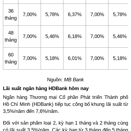
36
7,00%
5,78%
6,37%
7,00%
5,78%
tháng
48
7,00%
5,46%
6,18%
7,00%
5,46%
tháng
60
7,00%
5,18%
6,01%
7,00%
5,18%
tháng
Nguồn:
MB Bank
Lãi suất ngân hàng HDBank hôm nay
Ngân hàng Thương mại Cổ phần Phát triển Thành phố
Hồ Chí Minh (HDBank) tiếp tục công bố khung lãi suất từ
3,5%/năm đến 7,6%/năm.
Đối với sản phẩm loại 2, kỳ hạn 1 tháng và 2 tháng cùng
có lãi suất 3,5%/năm. Các kỳ hạn từ 3 tháng đến 5 tháng