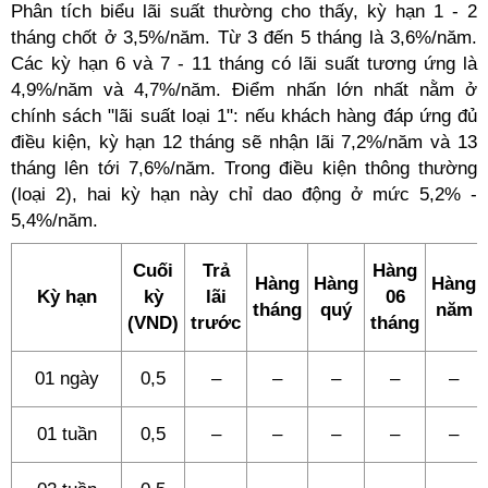
Phân tích biểu lãi suất thường cho thấy, kỳ hạn 1 - 2
tháng chốt ở 3,5%/năm. Từ 3 đến 5 tháng là 3,6%/năm.
Các kỳ hạn 6 và 7 - 11 tháng có lãi suất tương ứng là
4,9%/năm và 4,7%/năm. Điểm nhấn lớn nhất nằm ở
chính sách "lãi suất loại 1": nếu khách hàng đáp ứng đủ
điều kiện, kỳ hạn 12 tháng sẽ nhận lãi 7,2%/năm và 13
tháng lên tới 7,6%/năm. Trong điều kiện thông thường
(loại 2), hai kỳ hạn này chỉ dao động ở mức 5,2% -
5,4%/năm.
Cuối
Trả
Hàng
Hàng
Hàng
Hàng
Kỳ hạn
kỳ
lãi
06
tháng
quý
năm
(VND)
trước
tháng
01 ngày
0,5
–
–
–
–
–
01 tuần
0,5
–
–
–
–
–