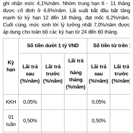
ghi nhận mức 4,1%/năm. Nhóm trung hạn 6 - 11 tháng
được cố định ở 4,6%/năm. Lãi suất bắt đầu bật tăng
mạnh từ kỳ hạn 12 đến 18 tháng, đạt mốc 6,2%/năm.
Cuối cùng, mức sinh lời lý tưởng nhất 7,0%/năm được
áp dụng cho toàn bộ các kỳ hạn từ 24 đến 60 tháng.
Số tiền dưới 1 tỷ VND
Số tiền từ trên 
Lãi trả
Kỳ
Lãi trả
Lãi trả
Lãi trả
Lãi trả
hạn
hàng
sau
trước
sau
trước
tháng
(%/năm)
(%/năm)
(%/năm)
(%/năm)
(%/năm)
KKH
0,05%
0,05%
01
0,50%
0,50%
tuần