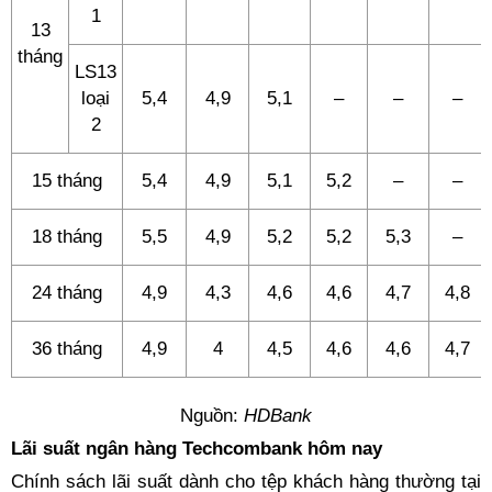
1
13
tháng
LS13
loại
5,4
4,9
5,1
–
–
–
2
15 tháng
5,4
4,9
5,1
5,2
–
–
18 tháng
5,5
4,9
5,2
5,2
5,3
–
24 tháng
4,9
4,3
4,6
4,6
4,7
4,8
36 tháng
4,9
4
4,5
4,6
4,6
4,7
Nguồn:
HDBank
Lãi suất ngân hàng Techcombank hôm nay
Chính sách lãi suất dành cho tệp khách hàng thường tại