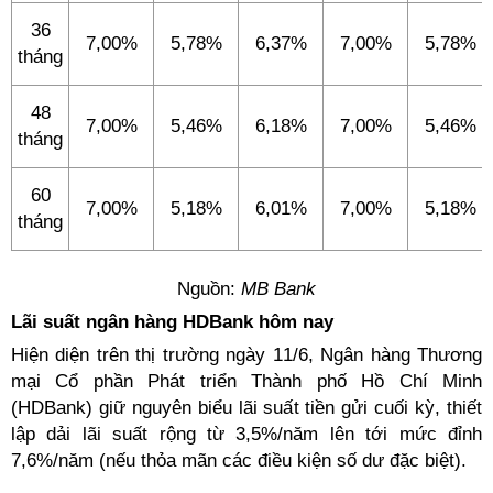
36
7,00%
5,78%
6,37%
7,00%
5,78%
tháng
48
7,00%
5,46%
6,18%
7,00%
5,46%
tháng
60
7,00%
5,18%
6,01%
7,00%
5,18%
tháng
Nguồn:
MB Bank
Lãi suất ngân hàng HDBank hôm nay
Hiện diện trên thị trường ngày 11/6, Ngân hàng Thương
mại Cổ phần Phát triển Thành phố Hồ Chí Minh
(HDBank) giữ nguyên biểu lãi suất tiền gửi cuối kỳ, thiết
lập dải lãi suất rộng từ 3,5%/năm lên tới mức đỉnh
7,6%/năm (nếu thỏa mãn các điều kiện số dư đặc biệt).