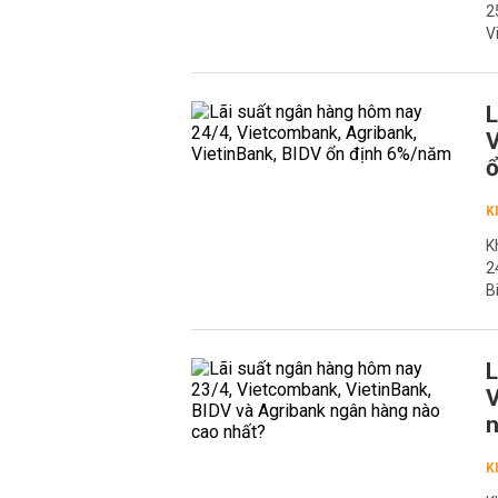
2
V
L
V
ổ
K
K
2
B
L
V
n
K