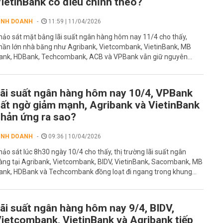
ietinBank có điều chỉnh theo?
INH DOANH
11:59 | 11/04/2026
hảo sát mặt bằng lãi suất ngân hàng hôm nay 11/4 cho thấy,
hần lớn nhà băng như Agribank, Vietcombank, VietinBank, MB
ank, HDBank, Techcombank, ACB và VPBank vẫn giữ nguyên...
ãi suất ngân hàng hôm nay 10/4, VPBank
ất ngờ giảm mạnh, Agribank và VietinBank
hản ứng ra sao?
INH DOANH
09:36 | 10/04/2026
hảo sát lúc 8h30 ngày 10/4 cho thấy, thị trường lãi suất ngân
àng tại Agribank, Vietcombank, BIDV, VietinBank, Sacombank, MB
ank, HDBank và Techcombank đồng loạt đi ngang trong khung...
ãi suất ngân hàng hôm nay 9/4, BIDV,
ietcombank, VietinBank và Agribank tiếp