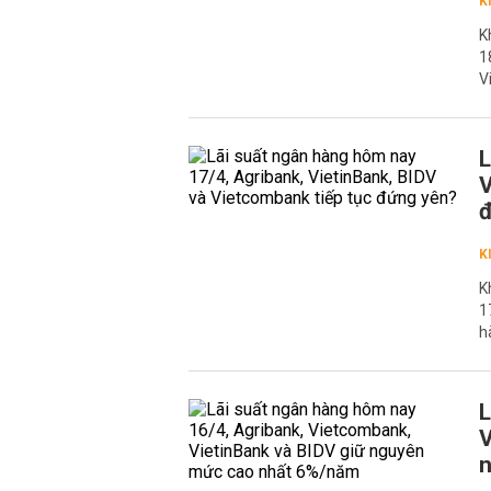
K
K
1
V
L
V
K
K
1
h
L
V