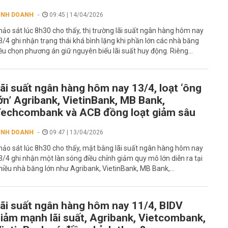
INH DOANH
09:45 | 14/04/2026
hảo sát lúc 8h30 cho thấy, thị trường lãi suất ngân hàng hôm nay
3/4 ghi nhận trạng thái khá bình lặng khi phần lớn các nhà băng
ều chọn phương án giữ nguyên biểu lãi suất huy động. Riêng...
ãi suất ngân hàng hôm nay 13/4, loạt ‘ông
ớn’ Agribank, VietinBank, MB Bank,
echcombank và ACB đồng loạt giảm sâu
INH DOANH
09:47 | 13/04/2026
hảo sát lúc 8h30 cho thấy, mặt bằng lãi suất ngân hàng hôm nay
3/4 ghi nhận một làn sóng điều chỉnh giảm quy mô lớn diễn ra tại
hiều nhà băng lớn như Agribank, VietinBank, MB Bank,...
ãi suất ngân hàng hôm nay 11/4, BIDV
iảm mạnh lãi suất, Agribank, Vietcombank,