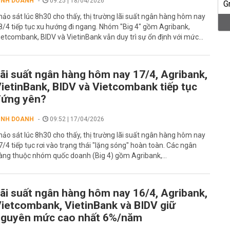
INH DOANH
09:25 | 18/04/2026
hảo sát lúc 8h30 cho thấy, thị trường lãi suất ngân hàng hôm nay
8/4 tiếp tục xu hướng đi ngang. Nhóm "Big 4" gồm Agribank,
ietcombank, BIDV và VietinBank vẫn duy trì sự ổn định với mức...
ãi suất ngân hàng hôm nay 17/4, Agribank,
ietinBank, BIDV và Vietcombank tiếp tục
đứng yên?
INH DOANH
09:52 | 17/04/2026
hảo sát lúc 8h30 cho thấy, thị trường lãi suất ngân hàng hôm nay
7/4 tiếp tục rơi vào trạng thái "lặng sóng" hoàn toàn. Các ngân
àng thuộc nhóm quốc doanh (Big 4) gồm Agribank,...
ãi suất ngân hàng hôm nay 16/4, Agribank,
ietcombank, VietinBank và BIDV giữ
nguyên mức cao nhất 6%/năm