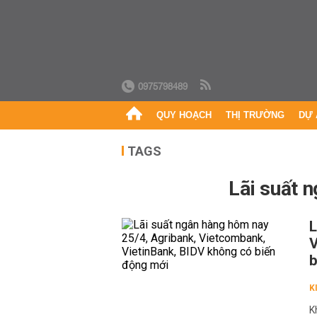
0975798489
QUY HOẠCH
THỊ TRƯỜNG
DỰ 
TAGS
lãi suất
L
V
b
K
K