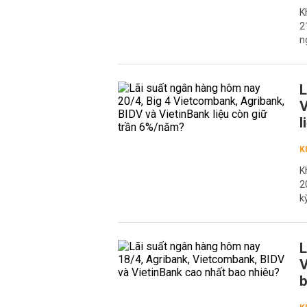
K
2
n
L
V
l
K
K
2
k
L
V
b