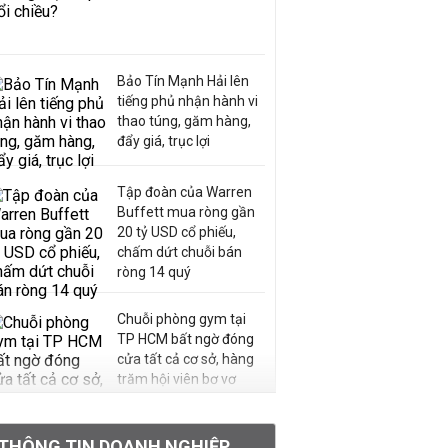
Bảo Tín Mạnh Hải lên
tiếng phủ nhận hành vi
thao túng, găm hàng,
đẩy giá, trục lợi
Tập đoàn của Warren
Buffett mua ròng gần
20 tỷ USD cổ phiếu,
chấm dứt chuỗi bán
ròng 14 quý
Chuỗi phòng gym tại
TP HCM bất ngờ đóng
cửa tất cả cơ sở, hàng
trăm hội viên bơ vơ
Chân dung ông chủ kín
THÔNG TIN DOANH NGHIỆP