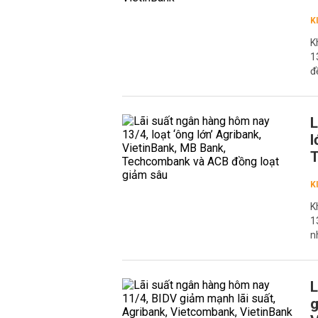
K
K
1
đ
L
l
T
K
K
1
n
L
g