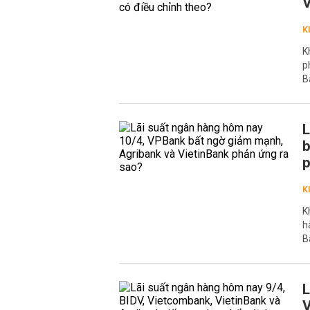
V
K
K
p
B
L
b
p
K
K
h
B
L
V