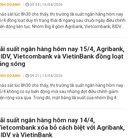
INH DOANH
09:34 | 16/04/2026
hảo sát lúc 8h30 cho thấy, thị trường lãi suất ngân hàng hôm nay
6/4 đồng loạt duy trì trạng thái đi ngang sau chuỗi ngày điều chỉnh
iến động liên tục. Nhóm Big 4 gồm Agribank, Vietcombank, BIDV...
ãi suất ngân hàng hôm nay 15/4, Agribank,
IDV, Vietcombank và VietinBank đồng loạt
ặng sóng
INH DOANH
09:21 | 15/04/2026
hảo sát lúc 8h30 cho thấy, thị trường lãi suất ngân hàng hôm nay
5/4 không có sự biến động mới sau những đợt điều chỉnh giảm
iện rộng vừa qua. Trong đó, mặt bằng lãi suất của nhóm Big 4...
ãi suất ngân hàng hôm nay 14/4,
ietcombank xóa bỏ cách biệt với Agribank,
IDV và VietinBank