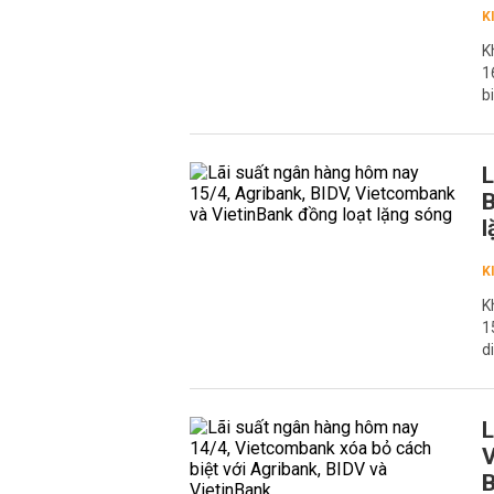
K
K
1
b
L
B
l
K
K
1
d
L
V
B