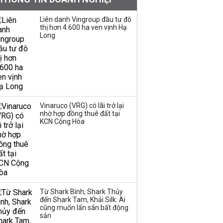
tiếng đứng sau tiệm
vàng Mi Hồng: Từ phụ
Liên danh Vingroup đầu tư đô
xe, sửa đồ điện tử cũ
thị hơn 4.600 ha ven vịnh Hạ
đến gây dựng thương
Long
hiệu hơn 35 năm tuổi
SSI Research chỉ ra hai
yếu tố quyết định động
lực tăng trưởng nửa
cuối năm
Vinaruco (VRG) có lãi trở lại
nhờ hợp đồng thuê đất tại
PNJ công bố thông tin
KCN Cộng Hòa
bất thường liên quan
đến vấn đề nộp thuế
Ông Trump sắp có
quyền tùy ý áp thuế
Từ Shark Bình, Shark Thủy
100% lên những đối tác
đến Shark Tam, Khải Silk: Ai
thương mại hàng đầu?
cũng muốn lấn sân bất động
sản