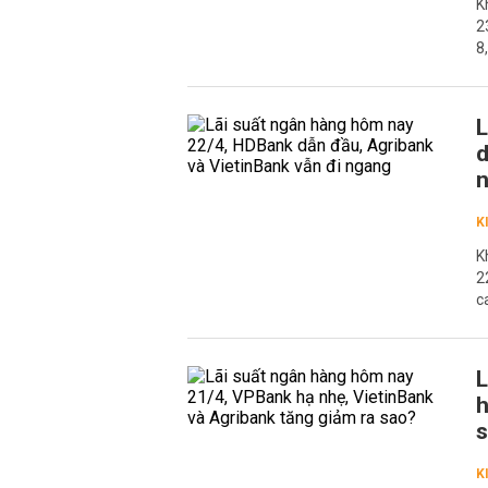
K
2
8
L
d
K
K
2
c
L
h
K