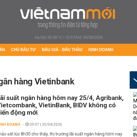
Hà Nội 30.98 °C
|
12:57AM, 09/08/2026
ÁN
CHỦ ĐẦU TƯ
ĐẤU GIÁ - ĐẤU THẦU
KINH DOANH
 ngân hàng Vietinbank
ãi suất ngân hàng hôm nay 25/4, Agribank,
ietcombank, VietinBank, BIDV không có
iến động mới
INH DOANH
09:07 | 25/04/2026
hảo sát lúc 8h30 cho thấy, thị trường lãi suất ngân hàng hôm nay