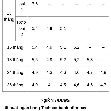
loại
7,6
–
–
–
–
–
1
13
tháng
LS13
loại
5,4
4,9
5,1
–
–
–
2
15 tháng
5,4
4,9
5,1
5,2
–
–
18 tháng
5,5
4,9
5,2
5,2
5,3
–
24 tháng
4,9
4,3
4,6
4,6
4,7
4,8
36 tháng
4,9
4
4,5
4,6
4,6
4,7
Nguồn:
HDBank
Lãi suất ngân hàng Techcombank hôm nay