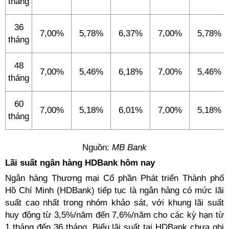
tháng
36
7,00%
5,78%
6,37%
7,00%
5,78%
tháng
48
7,00%
5,46%
6,18%
7,00%
5,46%
tháng
60
7,00%
5,18%
6,01%
7,00%
5,18%
tháng
Nguồn:
MB Bank
Lãi suất ngân hàng HDBank hôm nay
Ngân hàng Thương mại Cổ phần Phát triển Thành phố
Hồ Chí Minh (HDBank) tiếp tục là ngân hàng có mức lãi
suất cao nhất trong nhóm khảo sát, với khung lãi suất
huy động từ 3,5%/năm đến 7,6%/năm cho các kỳ hạn từ
1 tháng đến 36 tháng. Biểu lãi suất tại HDBank chưa ghi