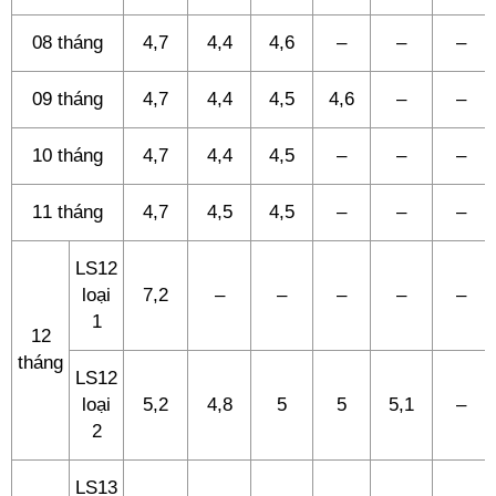
08 tháng
4,7
4,4
4,6
–
–
–
09 tháng
4,7
4,4
4,5
4,6
–
–
10 tháng
4,7
4,4
4,5
–
–
–
11 tháng
4,7
4,5
4,5
–
–
–
LS12
loại
7,2
–
–
–
–
–
1
12
tháng
LS12
loại
5,2
4,8
5
5
5,1
–
2
LS13