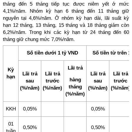
tháng đến 5 tháng tiếp tục được niêm yết ở mức
4,1%/năm. Nhóm kỳ hạn 6 tháng đến 11 tháng giữ
nguyên tại 4,6%/năm. Ở nhóm kỳ hạn dài, lãi suất kỳ
hạn 12 tháng, 13 tháng, 15 tháng và 18 tháng giảm còn
6,2%/năm. Trong khi các kỳ hạn từ 24 tháng đến 60
tháng giữ chung mức 7,0%/năm.
Số tiền dưới 1 tỷ VND
Số tiền từ trên 
Lãi trả
Kỳ
Lãi trả
Lãi trả
Lãi trả
Lãi trả
hạn
hàng
sau
trước
sau
trước
tháng
(%/năm)
(%/năm)
(%/năm)
(%/năm)
(%/năm)
KKH
0,05%
0,05%
01
0,50%
0,50%
tuần