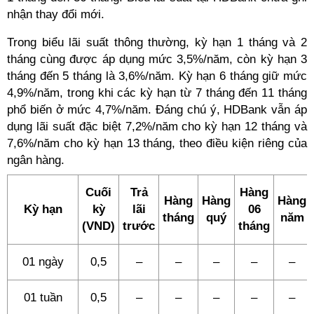
nhận thay đổi mới.
Trong biểu lãi suất thông thường, kỳ hạn 1 tháng và 2
tháng cùng được áp dụng mức 3,5%/năm, còn kỳ hạn 3
tháng đến 5 tháng là 3,6%/năm. Kỳ hạn 6 tháng giữ mức
4,9%/năm, trong khi các kỳ hạn từ 7 tháng đến 11 tháng
phổ biến ở mức 4,7%/năm. Đáng chú ý, HDBank vẫn áp
dụng lãi suất đặc biệt 7,2%/năm cho kỳ hạn 12 tháng và
7,6%/năm cho kỳ hạn 13 tháng, theo điều kiện riêng của
ngân hàng.
Cuối
Trả
Hàng
Hàng
Hàng
Hàng
Kỳ hạn
kỳ
lãi
06
tháng
quý
năm
(VND)
trước
tháng
01 ngày
0,5
–
–
–
–
–
01 tuần
0,5
–
–
–
–
–