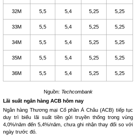
32M
5,5
5,4
5,25
5,25
33M
5,5
5,4
5,25
5,25
34M
5,5
5,4
5,25
5,25
35M
5,5
5,4
5,25
5,25
36M
5,5
5,4
5,25
5,25
Nguồn:
Techcombank
Lãi suất ngân hàng ACB hôm nay
Ngân hàng Thương mại Cổ phần Á Châu (ACB) tiếp tục
duy trì biểu lãi suất tiền gửi truyền thống trong vùng
4,0%/năm đến 5,4%/năm, chưa ghi nhận thay đổi so với
ngày trước đó.