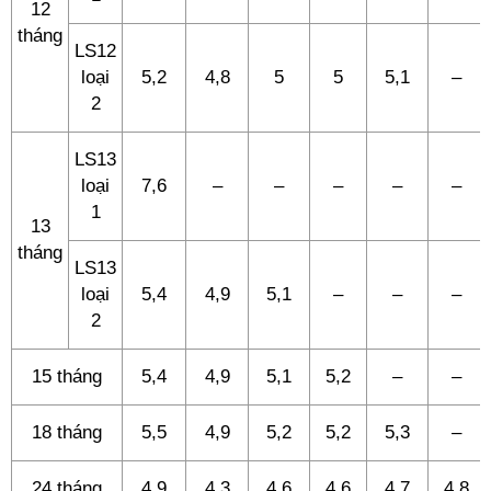
12
tháng
LS12
loại
5,2
4,8
5
5
5,1
–
2
LS13
loại
7,6
–
–
–
–
–
1
13
tháng
LS13
loại
5,4
4,9
5,1
–
–
–
2
15 tháng
5,4
4,9
5,1
5,2
–
–
18 tháng
5,5
4,9
5,2
5,2
5,3
–
24 tháng
4,9
4,3
4,6
4,6
4,7
4,8