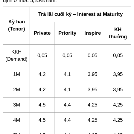
định ở mức 5,25%/năm.
Trả lãi cuối kỳ – Interest at Maturity
Kỳ hạn
(Tenor)
KH
Private
Priority
Inspire
thường
KKH
0,05
0,05
0,05
0,05
(Demand)
1M
4,2
4,1
3,95
3,95
2M
4,2
4,1
3,95
3,95
3M
4,5
4,4
4,25
4,25
4M
4,5
4,4
4,25
4,25