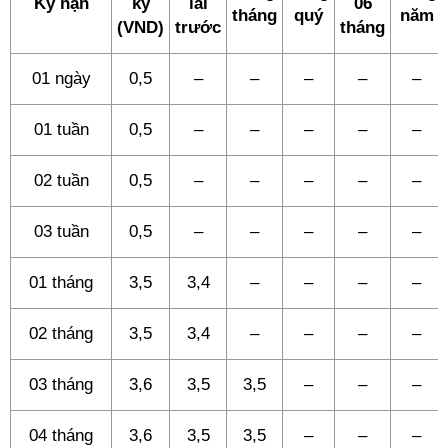
Kỳ hạn
kỳ
lãi
06
tháng
quý
năm
(VND)
trước
tháng
01 ngày
0,5
–
–
–
–
–
01 tuần
0,5
–
–
–
–
–
02 tuần
0,5
–
–
–
–
–
03 tuần
0,5
–
–
–
–
–
01 tháng
3,5
3,4
–
–
–
–
02 tháng
3,5
3,4
–
–
–
–
03 tháng
3,6
3,5
3,5
–
–
–
04 tháng
3,6
3,5
3,5
–
–
–