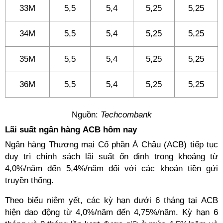
33M
5,5
5,4
5,25
5,25
34M
5,5
5,4
5,25
5,25
35M
5,5
5,4
5,25
5,25
36M
5,5
5,4
5,25
5,25
Nguồn:
Techcombank
Lãi suất ngân hàng ACB hôm nay
Ngân hàng Thương mại Cổ phần Á Châu (ACB) tiếp tục
duy trì chính sách lãi suất ổn định trong khoảng từ
4,0%/năm đến 5,4%/năm đối với các khoản tiền gửi
truyền thống.
Theo biểu niêm yết, các kỳ hạn dưới 6 tháng tại ACB
hiện dao động từ 4,0%/năm đến 4,75%/năm. Kỳ hạn 6