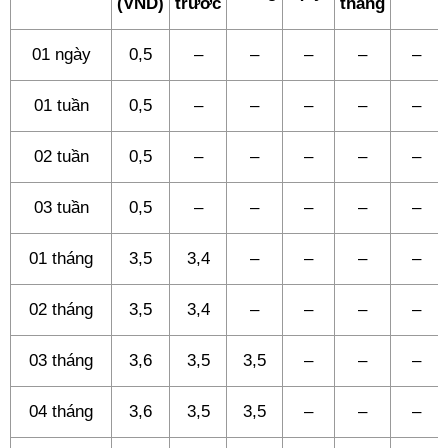
(VND)
trước
tháng
01 ngày
0,5
–
–
–
–
–
01 tuần
0,5
–
–
–
–
–
02 tuần
0,5
–
–
–
–
–
03 tuần
0,5
–
–
–
–
–
01 tháng
3,5
3,4
–
–
–
–
02 tháng
3,5
3,4
–
–
–
–
03 tháng
3,6
3,5
3,5
–
–
–
04 tháng
3,6
3,5
3,5
–
–
–