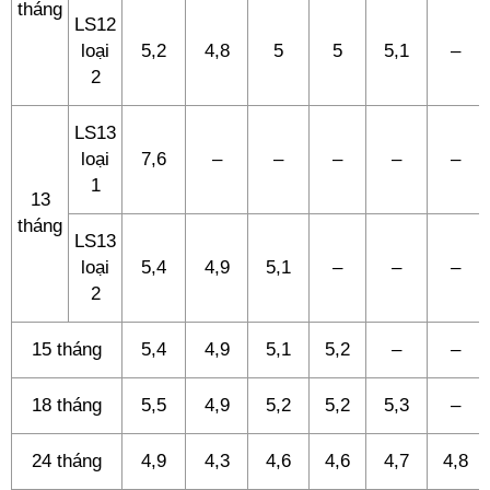
tháng
LS12
loại
5,2
4,8
5
5
5,1
–
2
LS13
loại
7,6
–
–
–
–
–
1
13
tháng
LS13
loại
5,4
4,9
5,1
–
–
–
2
15 tháng
5,4
4,9
5,1
5,2
–
–
18 tháng
5,5
4,9
5,2
5,2
5,3
–
24 tháng
4,9
4,3
4,6
4,6
4,7
4,8