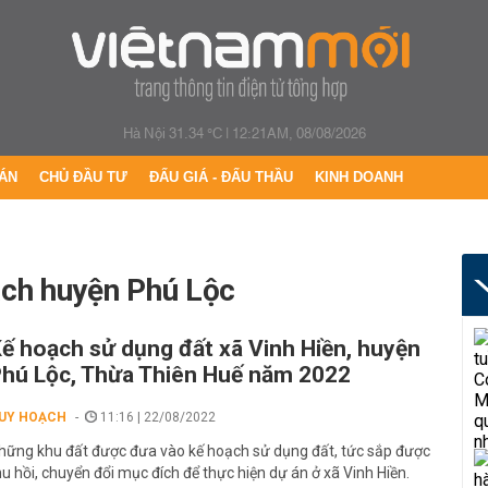
Hà Nội 31.34 °C
|
12:21AM, 08/08/2026
ÁN
CHỦ ĐẦU TƯ
ĐẤU GIÁ - ĐẤU THẦU
KINH DOANH
ạch huyện Phú Lộc
ế hoạch sử dụng đất xã Vinh Hiền, huyện
hú Lộc, Thừa Thiên Huế năm 2022
UY HOẠCH
11:16 | 22/08/2022
hững khu đất được đưa vào kế hoạch sử dụng đất, tức sắp được
hu hồi, chuyển đổi mục đích để thực hiện dự án ở xã Vinh Hiền.