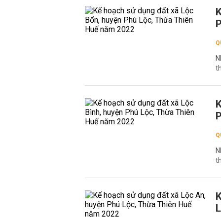
K
P
Q
N
t
K
P
Q
N
t
K
L