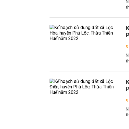
N
t
K
P
Q
N
t
K
P
Q
N
t