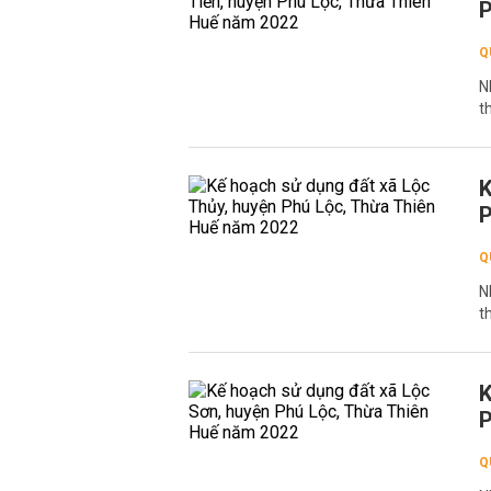
P
Q
N
t
K
P
Q
N
t
K
P
Q