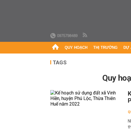
0975798489
QUY HOẠCH
THỊ TRƯỜNG
DỰ 
TAGS
Quy ho
K
P
Q
N
t