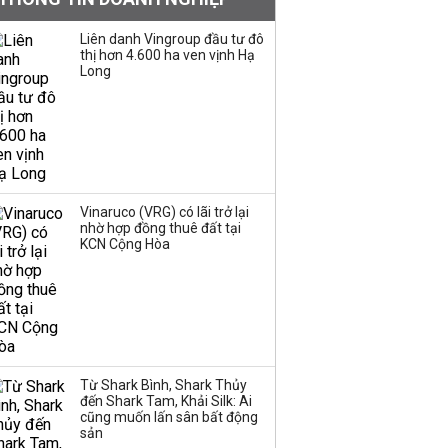
Sau nhịp điều chỉnh
Liên danh Vingroup đầu tư đô
thị hơn 4.600 ha ven vịnh Hạ
mạnh, CTCK nhìn thấy
Long
cơ hội ở nhóm cổ phiếu
nào?
Một thương hiệu thời
trang Việt đóng cửa
sau 5 năm hoạt động,
thanh lý toàn bộ cửa
Vinaruco (VRG) có lãi trở lại
nhờ hợp đồng thuê đất tại
hàng
KCN Cộng Hòa
DatVietVAC lãi sau thuế
135 tỷ đồng nửa đầu
năm, dồn 6 concert vào
cuối năm
Từ Shark Bình, Shark Thủy
Công ty 100 tỷ của
đến Shark Tam, Khải Silk: Ai
Huấn Hoa Hồng bỗng
cũng muốn lấn sân bất động
dưng ‘biến mất’, một
sản
công ty khác đã giải thể