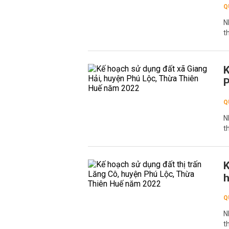
Q
N
t
K
P
Q
N
t
K
h
Q
N
t