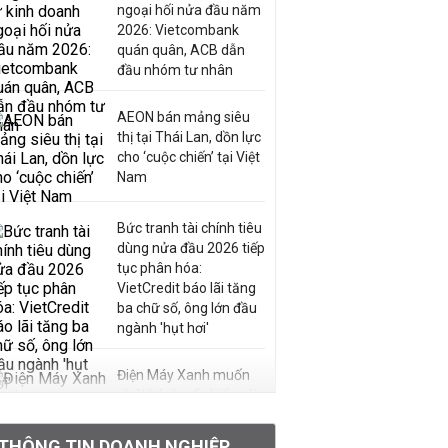
ngoại hối nửa đầu năm
2026: Vietcombank
quán quân, ACB dẫn
đầu nhóm tư nhân
AEON bán mảng siêu
thị tại Thái Lan, dồn lực
cho ‘cuộc chiến’ tại Việt
Nam
Bức tranh tài chính tiêu
dùng nửa đầu 2026 tiếp
tục phân hóa:
VietCredit báo lãi tăng
ba chữ số, ông lớn đầu
ngành 'hụt hơi'
Điện Máy Xanh muốn
phát hành cổ phiếu với
tỷ lệ 1:1 để tăng thanh
khoản
THÔNG TIN DOANH NGHIỆP