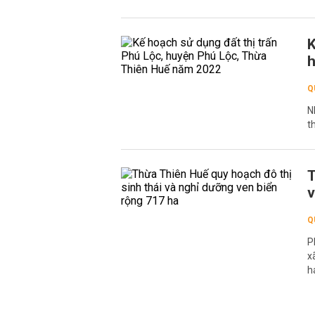
K
h
Q
N
t
T
v
Q
P
x
h