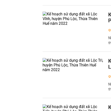
K
P
Q
N
t
K
L
Q
N
t
K