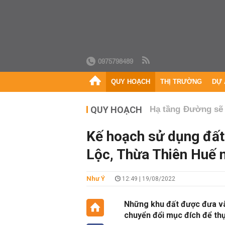
0975798489
QUY HOẠCH
THỊ TRƯỜNG
DỰ 
QUY HOẠCH
Hạ tầng
Đường sẽ
Kế hoạch sử dụng đất 
Lộc, Thừa Thiên Huế
Như Ý
12:49 | 19/08/2022
Những khu đất được đưa và
chuyển đổi mục đích để thự