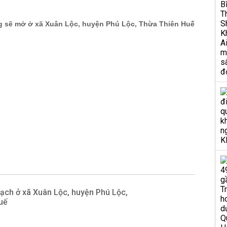
ạch ở xã Xuân Lộc, huyện Phú Lộc,
uế