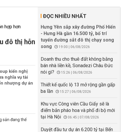
ĐỌC NHIỀU NHẤT
Hưng Yên sắp xây đường Phố Hiến
- Hưng Hà gần 16.500 tỷ, bố trí
tuyến đường sắt đô thị chạy song
u đô thị hỗn
song
19:00 | 06/08/2026
Doanh thu cho thuê đất không bằng
bán nhà liền kề, Sonadezi Châu Đức
oup kiến nghị
nói gì?
15:26 | 06/08/2026
a nghĩa vụ tài
ển nhượng dự án
Thiết kế quốc lộ 13 mở rộng gần gấp
ba lần
15:27 | 06/08/2026
Khu vực Công viên Cầu Giấy sẽ là
điểm bắn pháo hoa và phố đi bộ mới
tại Hà Nội
06:45 | 07/08/2026
g sản đang thế
Duyệt đầu tư dự án 6.200 tỷ tại Bến