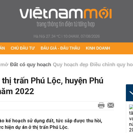
Hà Nội 27.34 °C
|
10:04AM, 07/08/2026
ÁN
CHỦ ĐẦU TƯ
ĐẤU GIÁ - ĐẤU THẦU
KINH DOANH
 mở
Đất có quy hoạch
Quy hoạch đẹp
Điều chỉnh quy h
thị trấn Phú Lộc, huyện Phú
 năm 2022
o kế hoạch sử dụng đất, tức sắp được thu hồi,
c hiện dự án ở thị trấn Phú Lộc.