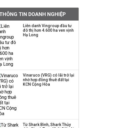
BIDV sắp phát hành
THÔNG TIN DOANH NGHIỆP
gần 500 triệu cổ phiếu,
tăng vốn lên gần
Liên danh Vingroup đầu tư
77.800 tỷ
đô thị hơn 4.600 ha ven vịnh
Hạ Long
Dàn lãnh đạo GenZ nhà
Vingroup,
Techcombank,
VPBank, PC1: Người
nắm 10.000 tỷ đồng cổ
phiếu, người làm chủ
Vinaruco (VRG) có lãi trở lại
tịch ở tuổi 27
nhờ hợp đồng thuê đất tại
KCN Cộng Hòa
Lãnh đạo Vinamilk:
Tăng quy mô đàn bò
thêm 8.000 con, đã
chốt giá nguyên liệu
đến tháng 11
Từ Shark Bình, Shark Thủy
Việt Nam muốn phát