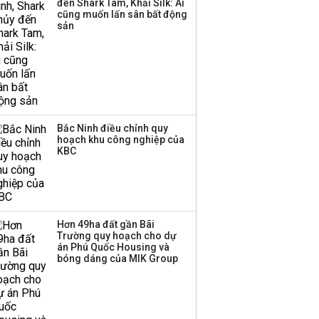
đến Shark Tam, Khải Silk: Ai
triển quỹ hưu trí: Từ tiết
cũng muốn lấn sân bất động
kiệm gia đình thành
sản
nguồn cấp vốn dài hạn
và kinh nghiệm từ
Malaysia
Bắc Ninh điều chỉnh quy
hoạch khu công nghiệp của
KBC
Hơn 49ha đất gần Bãi
Trường quy hoạch cho dự
án Phú Quốc Housing và
bóng dáng của MIK Group