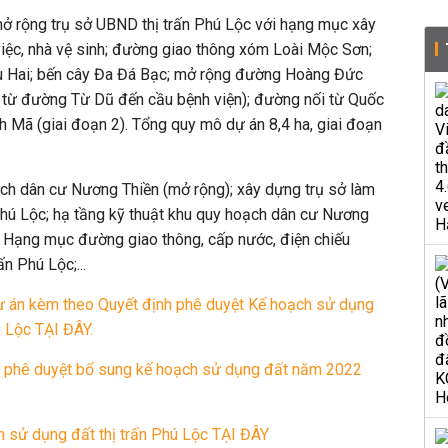
mở rộng trụ sở UBND thị trấn Phú Lộc với hạng mục xây
iệc, nhà vệ sinh; đường giao thông xóm Loài Mộc Sơn;
ầu Hai; bến cây Đa Đá Bạc; mở rộng đường Hoàng Đức
n từ đường Từ Dũ đến cầu bệnh viện); đường nối từ Quốc
 Mã (giai đoạn 2). Tổng quy mô dự án 8,4 ha, giai đoạn
ạch dân cư Nương Thiền (mở rộng); xây dựng trụ sở làm
Phú Lộc; hạ tầng kỹ thuật khu quy hoạch dân cư Nương
- Hạng mục đường giao thông, cấp nước, điện chiếu
ấn Phú Lộc;...
ự án kèm theo Quyết định phê duyệt Kế hoạch sử dụng
 Lộc TẠI ĐÂY.
c phê duyệt bổ sung kế hoạch sử dụng đất năm 2022
 sử dụng đất thị trấn Phú Lộc TẠI ĐÂY