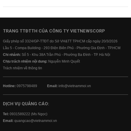
TRANG TTĐTTH CỦA CÔNG TY VIETNEWSCORP
Giấy phép số 3324/GP-TTĐT do Sở VH&TT TPHCM cấp ngày 20/3/2026
Lầu 5 - Compa Building - 293 Điện Biên Phủ - Phường Gia Định - TP.HCM
Chi nhánh:
Số 5 - Khu 38A Trần Phú - Phường Ba Đình - TP. Hà Nội
Chịu trách nhiệm nội dung:
Nguyễn Minh Quyết
Trách nhiệm về thông tin
Hotline:
0975798489
Email:
info@vietnammoi.vn
DỊCH VỤ QUẢNG CÁO:
Tel:
0931589222 (Ms Ngọc)
Email:
quangcao@vietnammoi.vn