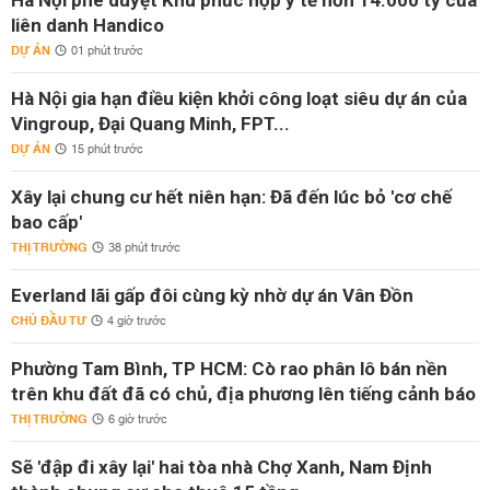
Hà Nội phê duyệt Khu phức hợp y tế hơn 14.000 tỷ của
liên danh Handico
DỰ ÁN
01 phút trước
Hà Nội gia hạn điều kiện khởi công loạt siêu dự án của
Vingroup, Đại Quang Minh, FPT...
DỰ ÁN
15 phút trước
Xây lại chung cư hết niên hạn: Đã đến lúc bỏ 'cơ chế
bao cấp'
THỊ TRƯỜNG
38 phút trước
Everland lãi gấp đôi cùng kỳ nhờ dự án Vân Đồn
CHỦ ĐẦU TƯ
4 giờ trước
Phường Tam Bình, TP HCM: Cò rao phân lô bán nền
trên khu đất đã có chủ, địa phương lên tiếng cảnh báo
THỊ TRƯỜNG
6 giờ trước
Sẽ 'đập đi xây lại' hai tòa nhà Chợ Xanh, Nam Định