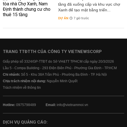
tầng đã xuống cấp và khu vực chợ
Xanh để tạo mặt bằng triển...
DỰ ÁN
7 giờ trước
TRANG TTĐTTH CỦA CÔNG TY VIETNEWSCORP
Giấy phép số 3324/GP-TTĐT do Sở VH&TT TPHCM cấp ngày 20/3/2026
Lầu 5 - Compa Building - 293 Điện Biên Phủ - Phường Gia Định - TP.HCM
Chi nhánh:
Số 5 - Khu 38A Trần Phú - Phường Ba Đình - TP. Hà Nội
Chịu trách nhiệm nội dung:
Nguyễn Minh Quyết
Trách nhiệm về thông tin
Hotline:
0975798489
Email:
info@vietnammoi.vn
DỊCH VỤ QUẢNG CÁO: