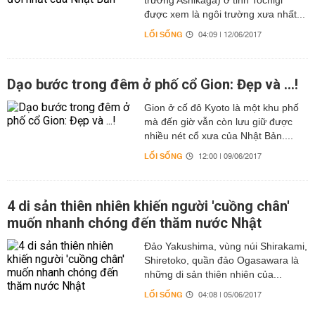
trường Ashikaga) ở tỉnh Tochigi
được xem là ngôi trường xưa nhất...
LỐI SỐNG
04:09 | 12/06/2017
Dạo bước trong đêm ở phố cổ Gion: Đẹp và ...!
Gion ở cố đô Kyoto là một khu phố
mà đến giờ vẫn còn lưu giữ được
nhiều nét cổ xưa của Nhật Bản....
LỐI SỐNG
12:00 | 09/06/2017
4 di sản thiên nhiên khiến người 'cuồng chân'
muốn nhanh chóng đến thăm nước Nhật
Đảo Yakushima, vùng núi Shirakami,
Shiretoko, quần đảo Ogasawara là
những di sản thiên nhiên của...
LỐI SỐNG
04:08 | 05/06/2017