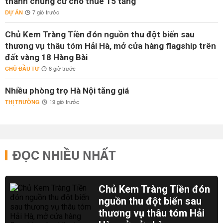
thành chung cư cho thuê 15 tầng
DỰ ÁN
7 giờ trước
Chủ Kem Tràng Tiền đón nguồn thu đột biến sau
thương vụ thâu tóm Hải Hà, mở cửa hàng flagship trên
đất vàng 18 Hàng Bài
CHỦ ĐẦU TƯ
8 giờ trước
Nhiều phòng trọ Hà Nội tăng giá
THỊ TRƯỜNG
19 giờ trước
ĐỌC NHIỀU NHẤT
Chủ Kem Tràng Tiền đón
nguồn thu đột biến sau
thương vụ thâu tóm Hải