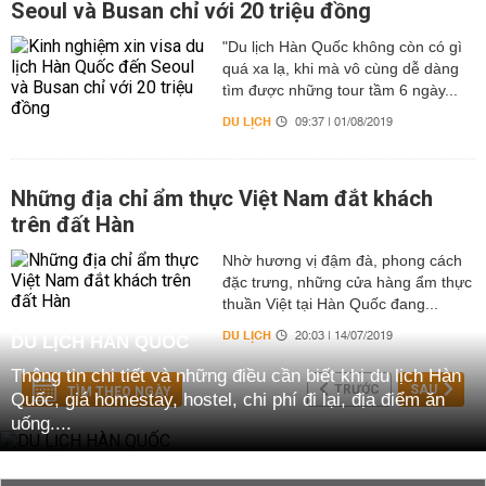
Seoul và Busan chỉ với 20 triệu đồng
"Du lịch Hàn Quốc không còn có gì
quá xa lạ, khi mà vô cùng dễ dàng
tìm được những tour tầm 6 ngày...
DU LỊCH
09:37 | 01/08/2019
Những địa chỉ ẩm thực Việt Nam đắt khách
trên đất Hàn
Nhờ hương vị đậm đà, phong cách
đặc trưng, những cửa hàng ẩm thực
thuần Việt tại Hàn Quốc đang...
DU LỊCH
20:03 | 14/07/2019
DU LỊCH HÀN QUỐC
Thông tin chi tiết và những điều cần biết khi du lịch Hàn
TRƯỚC
SAU
TÌM THEO NGÀY
Quốc, giá homestay, hostel, chi phí đi lại, địa điểm ăn
uống....